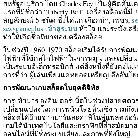
สหรัฐอเมริกา โดย Charles Fey เป็นผู้คิดค้นเค
แรกที่มีชื่อว่า “Liberty Bell” เครื่องสล็อตนี้มี
สัญลักษณ์ 5 ชนิด ซึ่งได้แก่ เกือกม้า, เพชร,
s
sexygameplus เข้าสู่ระบบ
หัวใจ และระฆังเสรีภ
ทำให้เกิดชื่อที่มาของเครื่องสล็อต
ในช่วงปี 1960-1970 สล็อตเริ่มได้รับการพัฒน
ไฟฟ้าที่ใช้กลไกไฟฟ้าในการหมุน และเปลี่
เป็นระบบอิเล็กทรอนิกส์ แต่สิ่งหนึ่งที่ยังคงไม
การที่ว่า ผู้เล่นเพียงแค่หยอดเหรียญ ดึงคันโ
การพัฒนาเกมสล็อตในยุคดิจิทัล
การเข้ามาของอินเตอร์เน็ตในช่วงปลายศตวรรษ
เปลี่ยนแปลงโลกการพนันโดยสิ้นเชิง รวมถึง
สล็อตได้ย้ายจากบาร์และคาสิโนสู่แพลตฟอร์
เกมได้นำเทคโนโลยีและกราฟิกที่ล้ำสมัยมาส
ออนไลน์ที่มีทั้งระบบเสียงและภาพที่ยิ่งใหญ่