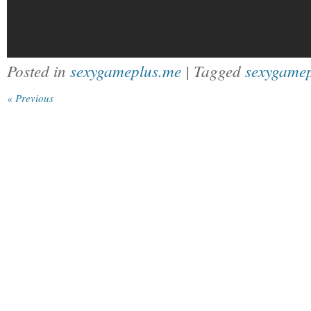
Posted in
sexygameplus.me
| Tagged
sexygamep
« Previous