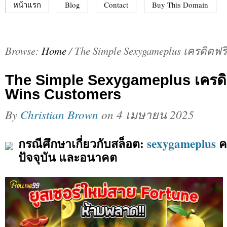
หน้าแรก
Blog
Contact
Buy This Domain
Browse:
Home
/
The Simple Sexygameplus เครดิตฟรี
The Simple Sexygameplus เครดิ
Wins Customers
By
Christian Brown
on
4 เมษายน 2025
กรณีศึกษาเกี่ยวกับสล็อต:
sexygameplus
ค
ปัจจุบัน และอนาคต