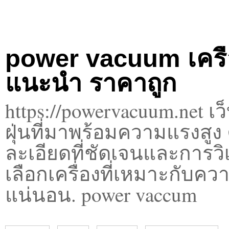
power vacuum เครื่อง
แนะนำ ราคาถูก
https://powervacuum.net เ
ฝุ่นที่มาพร้อมความแรงสูง
ละเอียดที่ชัดเจนและการวิเ
เลือกเครื่องที่เหมาะกับค
แน่นอน. power vaccum