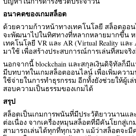
ปัญหาในการดำรงชีวิตประจำวัน
อนาคตของเกมสล็อต
ด้วยความก้าวหน้าทางเทคโนโลยี สล็อตออนไล
จะพัฒนาไปในทิศทางที่หลากหลายมากขึ้น หน
เทคโนโลยี VR และ AR (Virtual Reality และ 
มาใช้ เพื่อสร้างประสบการณ์การเล่นที่สมจริงยิ
นอกจากนี้ blockchain และสกุลเงินดิจิทัลก็มี
มีบทบาทในเกมสล็อตออนไลน์ เพื่อเพิ่มควา
ใช้จ่ายในการทำธุรกรรม อีกทั้งยังช่วยให้ผู้
สอบความเป็นธรรมของเกมได้
สรุป
สล็อตเป็นเกมการพนันที่มีประวัติยาวนานแล
ต่อเนื่อง จากเครื่องหมุนสล็อตที่มีคันโยกสู่เ
สามารถเล่นได้ทุกที่ทุกเวลา แม้ว่าสล็อตจะม