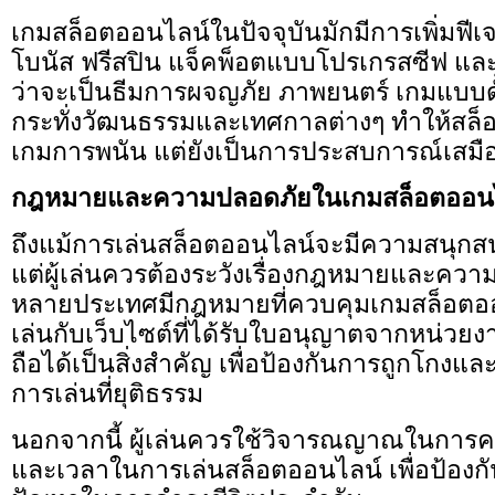
เกมสล็อตออนไลน์ในปัจจุบันมักมีการเพิ่มฟีเจ
โบนัส ฟรีสปิน แจ็คพ็อตแบบโปรเกรสซีฟ และธ
ว่าจะเป็นธีมการผจญภัย ภาพยนตร์ เกมแบบดั้
กระทั่งวัฒนธรรมและเทศกาลต่างๆ ทำให้สล็อต
เกมการพนัน แต่ยังเป็นการประสบการณ์เสมือนจร
กฎหมายและความปลอดภัยในเกมสล็อตออน
ถึงแม้การเล่นสล็อตออนไลน์จะมีความสนุกสน
แต่ผู้เล่นควรต้องระวังเรื่องกฎหมายและความ
หลายประเทศมีกฎหมายที่ควบคุมเกมสล็อตออ
เล่นกับเว็บไซต์ที่ได้รับใบอนุญาตจากหน่วยงาน
ถือได้เป็นสิ่งสำคัญ เพื่อป้องกันการถูกโกงและเ
การเล่นที่ยุติธรรม
นอกจากนี้ ผู้เล่นควรใช้วิจารณญาณในการค
และเวลาในการเล่นสล็อตออนไลน์ เพื่อป้องกั