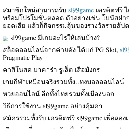
สมาชิกใหม่สามารถรับ
sl99game
เครดิตฟรี ไ
พร้อมโปรโมชั่นตลอด ตัวอย่างเช่น โบนัสฝาก
ยอดเสีย แล้วก็กิจกรรมลุ้นของรางวัลรายสัปด
sl99game มีเกมอะไรให้เล่นบ้าง?
สล็อตออนไลน์จากค่ายดัง ได้แก่ PG Slot,
sl
Pragmatic Play
คาสิโนสด บาคาร่า รูเล็ต เสือมังกร
เกมกีฬาเหมือนจริงรวมทั้งแทงบอลออนไลน์
หวยออนไลน์ อีกทั้งไทยรวมทั้งเมืองนอก
วิธีการใช้งาน sl99game อย่างคุ้มค่า
สมัครรวมทั้งรับ เครดิตฟรี sl99game เพื่อลอง