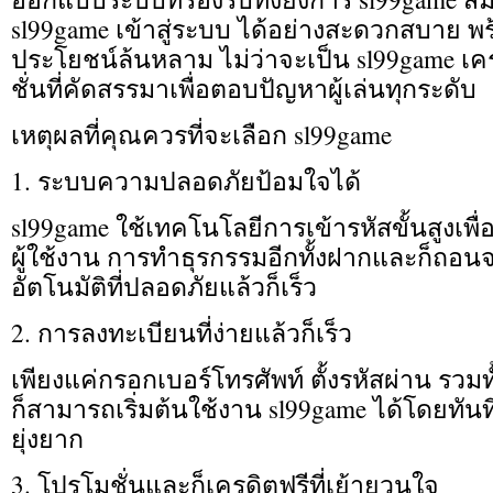
sl99game เข้าสู่ระบบ ได้อย่างสะดวกสบาย พร้
ประโยชน์ล้นหลาม ไม่ว่าจะเป็น sl99game เค
ชั่นที่คัดสรรมาเพื่อตอบปัญหาผู้เล่นทุกระดับ
เหตุผลที่คุณควรที่จะเลือก sl99game
1. ระบบความปลอดภัยป้อมใจได้
sl99game ใช้เทคโนโลยีการเข้ารหัสขั้นสูงเพื่
ผู้ใช้งาน การทำธุรกรรมอีกทั้งฝากและก็ถ
อัตโนมัติที่ปลอดภัยแล้วก็เร็ว
2. การลงทะเบียนที่ง่ายแล้วก็เร็ว
เพียงแค่กรอกเบอร์โทรศัพท์ ตั้งรหัสผ่าน รวมท
ก็สามารถเริ่มต้นใช้งาน sl99game ได้โดยทันท
ยุ่งยาก
3. โปรโมชั่นและก็เครดิตฟรีที่เย้ายวนใจ