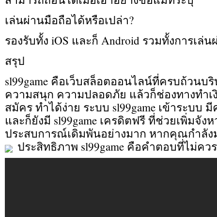
เล่นผ่านมือถือได้หรือเปล่า?
รองรับทั้ง iOS และก็ Android รวมทั้งการเล่
สรุป
sl99game คือเว็บสล็อตออนไลน์ที่ครบถ้วนบริบู
ความสนุก ความปลอดภัย แล้วก็ช่องทางทำเง
สมัคร ทำได้ง่าย ระบบ sl99game เข้าระบบ ม
และก็ยังมี sl99game เครดิตฟรี ที่ช่วยเพิ่มจังหว
ประสบการณ์เดิมพันอย่างมาก หากคุณกำลัง
ประสิทธิภาพ sl99game คือคำตอบที่ไม่ค