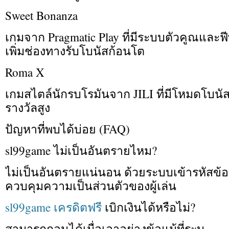
Sweet Bonanza
เกมจาก Pragmatic Play ที่มีระบบตัวคูณและฟี
เพิ่มช่องทางรับโบนัสก้อนโต
Roma X
เกมสไตล์นักรบโรมันจาก JILI ที่มีโหมดโบนัสต
รางวัลสูง
ปัญหาที่พบได้บ่อย (FAQ)
sl99game ไม่เป็นอันตรายไหม?
ไม่เป็นอันตรายแน่นอน ด้วยระบบเข้ารหัสข้อม
ควบคุมความเป็นส่วนตัวของผู้เล่น
sl99game เครดิตฟรี
เบิกเงินได้หรือไม่?
สามารถถอนได้เมื่อเอาอย่างข้อแม้ที่ระบุ