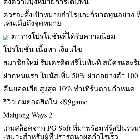
ตั้งความมุ่งหมายการเดิมพัน
ควรจะตั้งเป้าหมายกำไรและก็ขาดทุนอย่างเห
เล่นเมื่อถึงจุดหมาย
ตารางโปรโมชั่นที่ได้รับความนิยม
โปรโมชั่น เนื้อหา เงื่อนไข
สมาชิกใหม่ รับเครดิตฟรีในทันที สมัครและร
ฝากหนแรก โบนัสเพิ่ม 50% ฝากอย่างต่ำ 100
คืนยอดเสีย สูงสุด 10% ทำเทิร์นตามกำหนด
รีวิวเกมยอดฮิตใน sl99game
Mahjong Ways 2
เกมสล็อตจาก PG Soft ที่มาพร้อมฟรีสปินรวมทั
เหมาะสำหรับผู้ที่ปรารถนาผลกำไรเร็ว