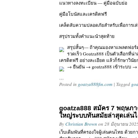
แนวทางลงทะเบียน — คู่มือฉบับย่อ
คู่มือโบนัสและเครดิตฟรี
เคล็ดลับความปลอดภัยสำหรับเพื่อการเล
สรุปรวมทั้งคำแนะนำสุดท้าย
สรุปสั้นๆ— ถ้าคุณมองหาแพลตฟอร์มท
รวดเร็ว Goatza888 เป็นตัวเลือกที่
เครดิตฟรี อย่างละเอียด แล้วก็รักษาวินั
→ ยืนยัน → goatza888 เข้าระบบ → 
…
Posted in
goatza888fin.com
| Tagged
goa
goatza888 สมัคร 7 พฤษภา
ใหญ่ระบบทันสมัยล่าสุดเล่นไ
By
Christian Brown
on
28 มิถุนายน 202
เว็บเดิมพันที่ครองใจผู้เล่นคนไทย ด้วย