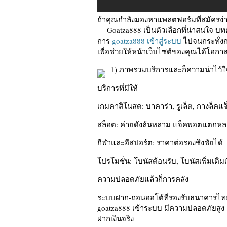
ถ้าคุณกำลังมองหาแพลตฟอร์มที่สมัครง
— Goatza888 เป็นตัวเลือกที่น่าสนใจ บทคว
การ
goatza888 เข้าสู่ระบบ
ไปจนกระทั่งกล
เพื่อช่วยให้หน้าเว็บไซต์ของคุณได้โอกาส
1) ภาพรวมบริการและก็ความน่าไว้
บริการที่มีให้
เกมคาสิโนสด: บาคาร่า, รูเล็ต, กางล็คแจ
สล็อต: ค่ายดังล้นหลาม แจ็คพอตแตกหลา
กีฬาและอีสปอร์ต: ราคาต่อรองชิงชัยได้
โปรโมชั่น: โบนัสต้อนรับ, โบนัสเพิ่มเติม
ความปลอดภัยแล้วก็การคลัง
ระบบฝาก-ถอนออโต้ที่รองรับธนาคารไทย
goatza888 เข้าระบบ มีความปลอดภัยสูง 
ฝากเงินจริง