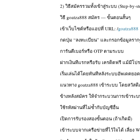
2) วิธีสมัครรวมทั้งเข้าสู่ระบบ (Step-by-st
วิธี goatza888 สมัคร — ขั้นตอนสั้นๆ
เข้าเว็บไซต์หรือแอปที่ URL: /
goatza888
กดปุ่ม “ลงทะเบียน” และกรอกข้อมูลราก
การันตีเบอร์หรือ OTP ตามระบบ
ฝากเงินทีแรกหรือรับ เครดิตฟรี แม้มีโปร
เริ่มเล่นได้โดยทันทีหลังระบบอัพเดตยอด
แนวทาง goatza888 เข้าระบบ โดยสวัสด
ข้างหลังสมัคร ให้จำกระบวนการเข้าระบบ
ใช้รหัสผ่านที่ไม่ซ้ำกับบัญชีอื่น
เปิดการรับรองสองขั้นตอน (ถ้าเกิดมี)
เข้าระบบจากเครือข่ายที่ไว้ใจได้ เลี่ยง 