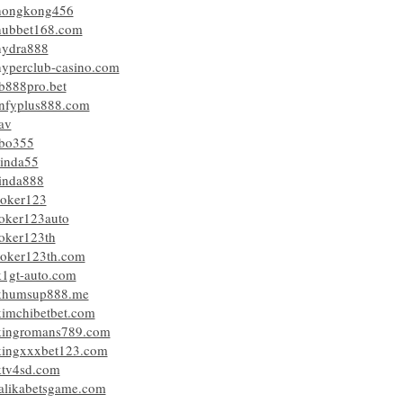
hongkong456
hubbet168.com
hydra888
hyperclub-casino.com
ib888pro.bet
infyplus888.com
av
jbo355
Jinda55
jinda888
Joker123
joker123auto
joker123th
Joker123th.com
k1gt-auto.com
khumsup888.me
kimchibetbet.com
kingromans789.com
kingxxxbet123.com
ktv4sd.com
lalikabetsgame.com