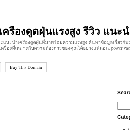
รื่องดูดฝุ่นแรงสูง รีวิว แนะ
ิวและแนะนำเครื่องดูดฝุ่นที่มาพร้อมความแรงสูง ค้นหาข้อมูลเกี่ยว
ือกเครื่องที่เหมาะกับความต้องการของคุณได้อย่างแน่นอน. power va
Buy This Domain
Sear
Cate