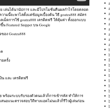
่าย เล่นได้นานัปการ และมีโปรโมชั่นคืนผลกำไรโดยตลอด
ามนี้จะพาไล่ตั้งแต่ข้อมูลเบื้องต้น วิธี goatza888 สมัคร
a
เม็ดการใช้ goatza888 เครดิตฟรี ให้คุ้มค่า ทั้งออกแบบ
ขึ้น Featured Snippet บน Google
a
ใจของ Goatza888
็ค
ยครั้ง
เงิน และ เครดิตฟรี
b
 พร้อมระบบรับรองตัวตนแล้วก็การเข้ารหัส ทำให้การ
b
เสนอแนะตรวจสอบวิถีทางแอดไม่นแล้วก็รีวิวผู้เล่นก่อน