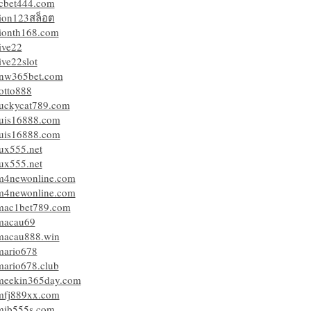
lcbet444.com
lion123สล็อต
lionth168.com
ive22
ive22slot
lnw365bet.com
otto888
luckycat789.com
luis16888.com
luis16888.com
lux555.net
lux555.net
m4newonline.com
m4newonline.com
mac1bet789.com
macau69
macau888.win
mario678
mario678.club
meekin365day.com
mfj889xx.com
mib555s.com