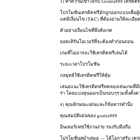
3) ทำความเข้าใจกับ Goatza888 เครดิตฟร
โปรโมชั่นเครดิตฟรีมักถูกออกแบบเพื่อผู
แต่มีเงื่อนไข (T&C) ที่ต้องอ่านให้ละเอีย
ตัวอย่างเงื่อนไขที่พึงสังเกต
ยอดเทิร์นโอเวอร์ที่จะต้องทำก่อนถอน
เกมที่ไม่อาจจะใช้เครดิตฟรีเล่นได้
ระยะเวลาโปรโมชั่น
กลยุทธ์ใช้เครดิตฟรีให้คุ้ม
เสนอแนะใช้เครดิตฟรีทดลองเล่นเกมที่ม
ร่า โดยแบ่งทุนออกเป็นรอบๆรวมทั้งตั้ง
4) คุณลักษณะเด่นและก็ข้อควรคำนึง
คุณสมบัติเด่นของ goatza888
อินเทอร์เฟซใช้งานง่าย รองรับมือถือ
โปรโมชั่นสม่ำเสมอ — ได้โอกาสรับ เคร