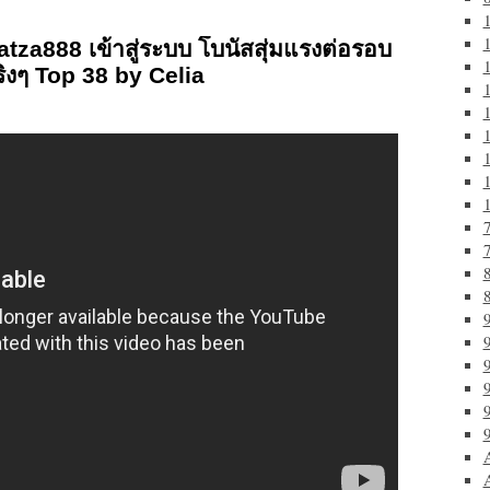
za888 เข้าสู่ระบบ โบนัสสุ่มแรงต่อรอบ
ิงๆ Top 38 by Celia
9