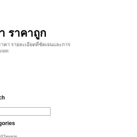
นำ ราคาถูก
กับราคา รายละเอียดที่ชัดเจนและการ
ccum
ch
gories
037movie