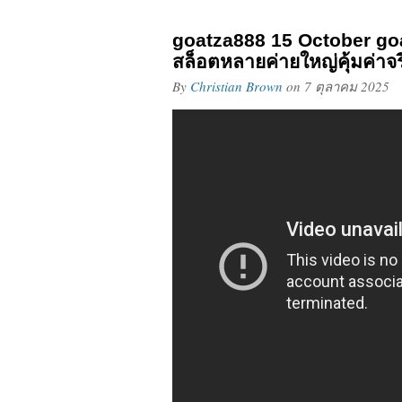
goatza888 15 October goat
สล็อตหลายค่ายใหญ่คุ้มค่าจร
By
Christian Brown
on
7 ตุลาคม 2025