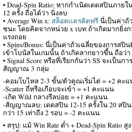
• Dead-Spin Ratio: หากกำเนิดเดดสปินภายใ
12 ครั้ง ถือได้ว่า นิ่งลบ
• Average Win x:
สล็อตเเครดิตฟรี
นี่เป็นค่าถั
ชนะ โดยคิดจากหน่วย x เบท ถ้าเกิดมากยิ่งกว่
แรงถอย
• Spins/Bonus: นี่เป็นค่าถัวเฉลี่ยของการสป
เข้าโบนัสในเกมนั้น ถ้าเกิดลากยาวขึ้น ถือว่า
• Signal Score หรือที่เรียกกันว่า SS จะเป็
สัญญาณ 3 กลุ่ม
-คอมโบไหล 2-3 ขั้น/ตัวคูณเริ่มไต่ = +2 คะ
-Scatter ถี่หรือเกือบจะเข้า = +1 คะแนน
-เกิด Wild กลางรีลบ่อย = +1 คะแนน
-สัญญาณลบ: เดดสปิน 12-15 ครั้งใน 20 สปิน
กว่า 15 เท่าถึง 2 รอบ = -2 คะแนน
• สรุป: แม้ Win Rate ต่ำ + Dead-Spin Ratio สูง