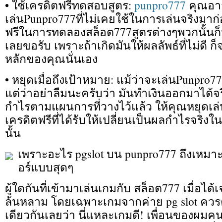
• ใช้เครดิตฟรีทดสอบสูตร:
punpro777
คุณอาจ
เล่นPunpro777ที่ไม่เคยใช้ในการเล่นจริงมาก
ฟรีในการทดลองสล็อต777สูตรต่างๆพวกนั้นก็นับว
เลยขอรับ เพราะถ้าเกิดมันให้ผลลัพธ์ที่ไม่ดี 
หลักของคุณนั่นเอง
• หยุดเมื่อถึงเป้าหมาย: แม้ว่าจะเล่นPunpro7
แต่ว่าอย่าลืมนะครับว่า มันทำเงินออกมาได้จร
กำไรตามแผนการที่วางไว้แล้ว ให้คุณหยุดเล่น
เครดิตฟรีที่ได้รับให้เปลี่ยนเป็นผลกำไรจริง
นั้น
เพราะอะไร pgslot บน punpro777 ถึงเหม
อร์แบบสุดๆ
ผู้ใดกันที่เข้ามาเล่นเกมกับ สล็อต777 เมื่อได
ล้นหลาม โดยเฉพาะเกมจากค่าย pg slot ควรต
เดียวกันเลยว่า นี่แหละเกมดี! เพื่อนของผมคน