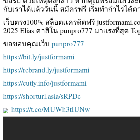
ขอรับ ด้วยเหตุดังกล่าว หากคุณพร้อมแล้วล่ะ
กับเราได้แล้ววันนี้ สมัครฟรี เริ่มทำกำไรได้
เว็บตรง100% สล็อตเเครดิตฟรี justformami.
2025 Elias คาสิโน punpro777 มาแรงที่สุด To
ขอขอบคุณเว็บ
punpro777
https://bit.ly/justformami
https://rebrand.ly/justformami
https://cutly.info/justformami
https://shorturl.asia/sRPDc
https://t.co/MUWh3tIUNw