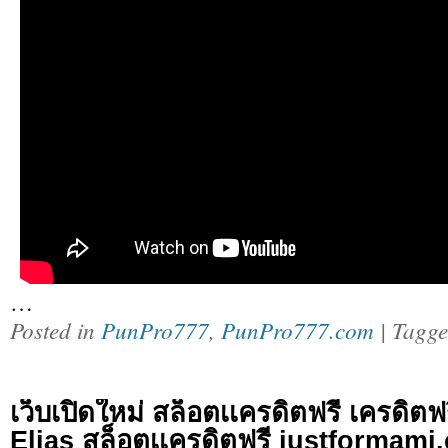
…
Posted in
PunPro777
,
PunPro777.com
| Tagg
เว็บเปิดใหม่ สล็อตเเครดิตฟรี เครดิต
Elias สล็อตเเครดิตฟรี justformam