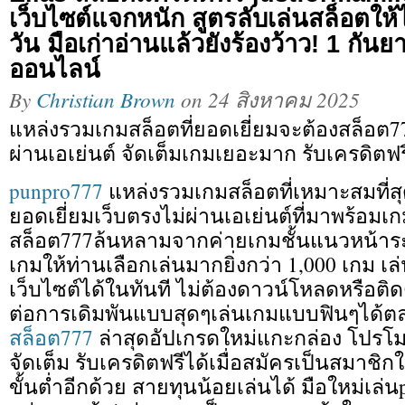
เว็บไซต์แจกหนัก สูตรลับเล่นสล็อตให้ไ
วัน มือเก่าอ่านแล้วยังร้องว้าว! 1 กัน
ออนไลน์
By
Christian Brown
on
24 สิงหาคม 2025
แหล่งรวมเกมสล็อตที่ยอดเยี่ยมจะต้องสล็อต77
ผ่านเอเย่นต์ จัดเต็มเกมเยอะมาก รับเครดิตฟร
punpro777
แหล่งรวมเกมสล็อตที่เหมาะสมที่สุ
ยอดเยี่ยมเว็บตรงไม่ผ่านเอเย่นต์ที่มาพร้อมเ
สล็อต777ล้นหลามจากค่ายเกมชั้นแนวหน้าระ
เกมให้ท่านเลือกเล่นมากยิ่งกว่า 1,000 เกม เ
เว็บไซต์ได้ในทันที ไม่ต้องดาวน์โหลดหรือติ
ต่อการเดิมพันแบบสุดๆเล่นเกมแบบฟินๆได้ตล
สล็อต777
ล่าสุดอัปเกรดใหม่แกะกล่อง โปรโมช
จัดเต็ม รับเครดิตฟรีได้เมื่อสมัครเป็นสมาชิก
ขั้นต่ำอีกด้วย สายทุนน้อยเล่นได้ มือใหม่เล่