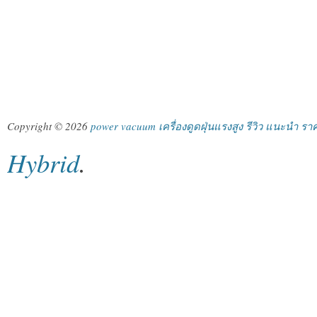
Copyright © 2026
power vacuum เครื่องดูดฝุ่นแรงสูง รีวิว แนะนำ รา
Hybrid
.