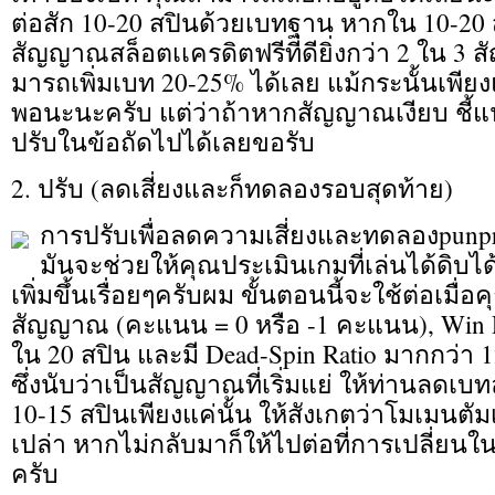
ต่อสัก 10-20 สปินด้วยเบทฐาน หากใน 10-20 ส
สัญญาณสล็อตเเครดิตฟรีที่ดียิ่งกว่า 2 ใน 
มารถเพิ่มเบท 20-25% ได้เลย แม้กระนั้นเพียง
พอนะนะครับ แต่ว่าถ้าหากสัญญาณเงียบ ชี้แน
ปรับในข้อถัดไปได้เลยขอรับ
2. ปรับ (ลดเสี่ยงและก็ทดลองรอบสุดท้าย)
การปรับเพื่อลดความเสี่ยงและทดลองpunpr
มันจะช่วยให้คุณประเมินเกมที่เล่นได้ดิบได้
เพิ่มขึ้นเรื่อยๆครับผม ขั้นตอนนี้จะใช้ต่อเมื
สัญญาณ (คะแนน = 0 หรือ -1 คะแนน), Win Rat
ใน 20 สปิน และมี Dead-Spin Ratio มากกว่า 1
ซึ่งนับว่าเป็นสัญญาณที่เริ่มแย่ ให้ท่านลดเบ
10-15 สปินเพียงแค่นั้น ให้สังเกตว่าโมเมนตั
เปล่า หากไม่กลับมาก็ให้ไปต่อที่การเปลี่ยน
ครับ