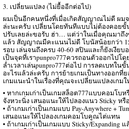
3. เปลี่ยนแปลง (ไม่ยื้ออีกต่อไป)
ผมเป็นอีกคนหนึ่งที่เมื่อเกิดสัญญาณไม่ดี ผม
ล่ะนะครับ เปลี่ยนโดยทันทีแบบไม่ต้องคอยขั้
ปรับเลยล่ะขอรับ ฮ่า… แต่ว่าในเมื่อคุณมาถึง
แล้ว สัญญาณมีคะแนนไม่ดี โบนัสน้อยกว่า 15
รอบ เล่นจนถึงครบ 40-60 สปินและก็ยังเงียบอย
เป็นจุดที่เราpunpro777ควรถอนตัวออกไปโดยทั
ล่ำเวลาเล่นpunpro777ต่อไป การลดเบทในขั้น
อะไรแล้วล่ะครับ การย้ายเกมเป็นทางออกที่ยอด
เกมแนะนำในเรื่องที่คุณจะเปลี่ยนแปลงเกมให
• หากเกมเก่าเป็นเกมสล็อต777แบบคอมโบหรื
จังหวะนิ่ง เสนอแนะให้ไปลองแนว Sticky หรือ
• ถ้าเกมเก่าเป็นเกมแบบ Pay-Anywhere + Tumb
เสนอแนะให้ไปลองเกมคอมโบคูณไต่แทน
• ถ้าเกมเก่าเป็นเกมแบบ Sticky/Expanding แล้