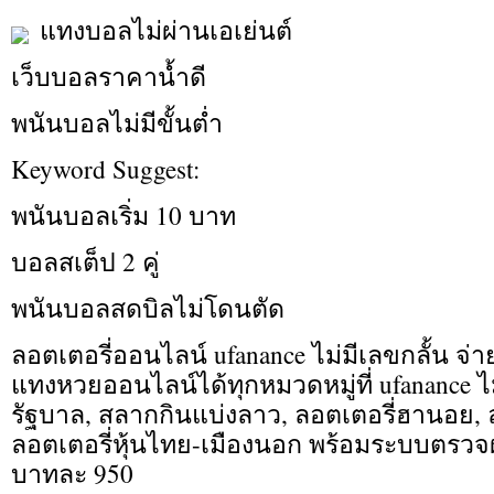
แทงบอลไม่ผ่านเอเย่นต์
เว็บบอลราคาน้ำดี
พนันบอลไม่มีขั้นต่ำ
Keyword Suggest:
พนันบอลเริ่ม 10 บาท
บอลสเต็ป 2 คู่
พนันบอลสดบิลไม่โดนตัด
ลอตเตอรี่ออนไลน์ ufanance ไม่มีเลขกลั้น จ่า
แทงหวยออนไลน์ได้ทุกหมวดหมู่ที่ ufanance ไ
รัฐบาล, สลากกินแบ่งลาว, ลอตเตอรี่ฮานอย, ลอต
ลอตเตอรี่หุ้นไทย-เมืองนอก พร้อมระบบตรวจผ
บาทละ 950