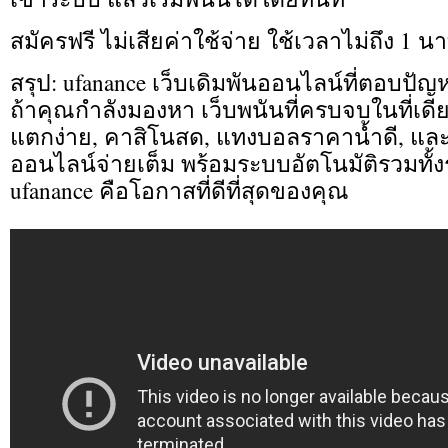
สมัครฟรี ไม่เสียค่าใช้จ่าย ใช้เวลาไม่ถึง 1 นา
สรุป: ufanance เว็บเดิมพันออนไลน์ที่ตอบปัญห
ถ้าคุณกำลังมองหา เว็บพนันที่ครบจบในที่เดียว
แตกง่าย, คาสิโนสด, แทงบอลราคาน้ำดี, แล
ออนไลน์จ่ายเต็ม พร้อมระบบอัตโนมัติรวมทั้
ufanance คือโอกาสที่ดีที่สุดของคุณ