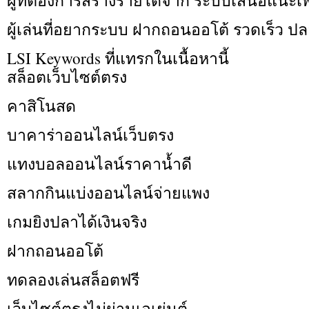
ผู้ที่ต้องการสร้างรายได้จาก ระบบเสนอแนะเพ
ผู้เล่นที่อยากระบบ ฝากถอนออโต้ รวดเร็ว ป
LSI Keywords ที่แทรกในเนื้อหานี้
สล็อตเว็บไซต์ตรง
คาสิโนสด
บาคาร่าออนไลน์เว็บตรง
แทงบอลออนไลน์ราคาน้ำดี
สลากกินแบ่งออนไลน์จ่ายแพง
เกมยิงปลาได้เงินจริง
ฝากถอนออโต้
ทดลองเล่นสล็อตฟรี
เว็บไซต์ตรงไม่ผ่านเอเย่นต์