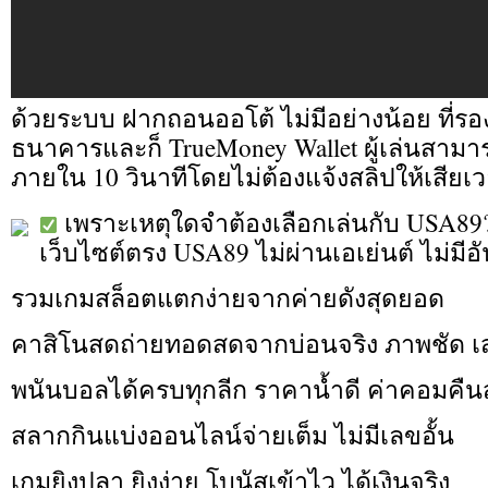
ด้วยระบบ ฝากถอนออโต้ ไม่มีอย่างน้อย ที่รองร
ธนาคารและก็ TrueMoney Wallet ผู้เล่นสาม
ภายใน 10 วินาทีโดยไม่ต้องแจ้งสลิปให้เสียเ
เพราะเหตุใดจำต้องเลือกเล่นกับ USA89
เว็บไซต์ตรง USA89 ไม่ผ่านเอเย่นต์ ไม่มี
รวมเกมสล็อตแตกง่ายจากค่ายดังสุดยอด
คาสิโนสดถ่ายทอดสดจากบ่อนจริง ภาพชัด เ
พนันบอลได้ครบทุกลีก ราคาน้ำดี ค่าคอมคืนส
สลากกินแบ่งออนไลน์จ่ายเต็ม ไม่มีเลขอั้น
เกมยิงปลา ยิงง่าย โบนัสเข้าไว ได้เงินจริง