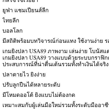
ยูฟ่า แชมเปียนส์ลีก
ไทยลีก
บอลโลก
มีสถิติพร้อมบทวิจารณ์ก่อนแทง ใช้งานง่าย
เกมยิงปลา USA89 ภาพงาม เล่นง่าย โบนัสแ
เกมยิงปลา USA89 วางแบบด้วยระบบกราฟิกค
ประสบการณ์ที่น่าตื่นเต้นรวมทั้งทำเงินได้จริง
ปลาตายไว ยิงง่าย
ปรับลูกปืนได้หลายระดับ
มีโหมดออโต้ ยิงแบบไม่ต้องกด
เหมาะสมกับผู้เล่นมือใหม่รวมทั้งระดับมืออาช