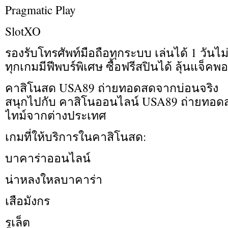
Pragmatic Play
SlotXO
รองรับโทรศัพท์มือถือทุกระบบ เล่นได้ 1 วันไม
ทุกเกมมีฟีพบร์พิเศษ ซื้อฟรีสปินได้ ลุ้นแจ็ค
คาสิโนสด USA89 ถ่ายทอดสดจากบ่อนจริง
สนุกไปกับ คาสิโนออนไลน์ USA89 ถ่ายทอด
ไทม์จากต่างประเทศ
เกมที่ให้บริการในคาสิโนสด:
บาคาร่าออนไลน์
น่าหลงใหลบาคาร่า
เสือมังกร
รูเล็ต