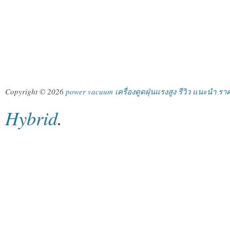
Copyright © 2026
power vacuum เครื่องดูดฝุ่นแรงสูง รีวิว แนะนำ รา
Hybrid
.