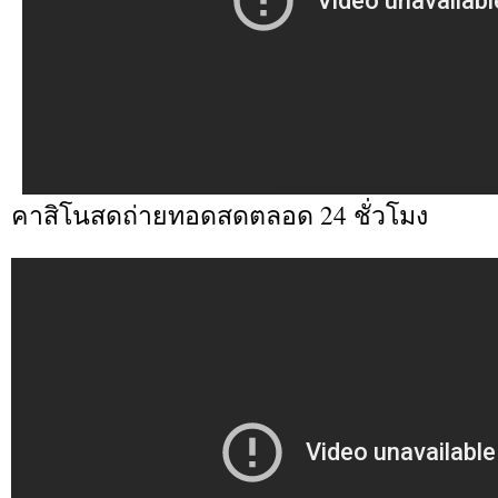
คาสิโนสดถ่ายทอดสดตลอด 24 ชั่วโมง