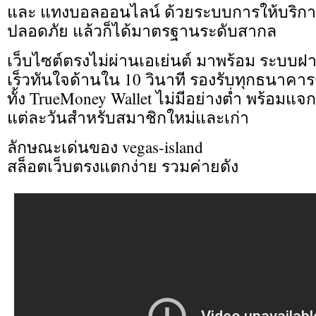
และ แทงบอลออนไลน์ ด้วยระบบการให้บริการท
ปลอดภัย แล้วก็ได้มาตรฐานระดับสากล
เว็บไซต์ตรงไม่ผ่านเอเย่นต์ มาพร้อม ระบบฝาก
เร็วทันใจด้านใน 10 วินาที รองรับทุกธนาคา
ทั้ง TrueMoney Wallet ไม่มีอย่างต่ำ พร้อมแ
แต่ละวันสำหรับสมาชิกใหม่และเก่า
ลักษณะเด่นของ vegas-island
สล็อตเว็บตรงแตกง่าย รวมค่ายดัง