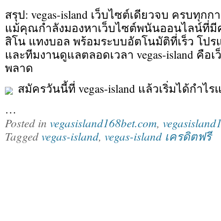
สรุป: vegas-island เว็บไซต์เดียวจบ ครบทุกกา
แม้คุณกำลังมองหาเว็บไซต์พนันออนไลน์ที่มีค
สิโน แทงบอล พร้อมระบบอัตโนมัติที่เร็ว โปร
และทีมงานดูแลตลอดเวลา vegas-island คือเว็
พลาด
สมัครวันนี้ที่ vegas-island แล้วเริ่มได้ก
…
Posted in
vegasisland168bet.com
,
vegasisland
Tagged
vegas-island
,
vegas-island เครดิตฟรี