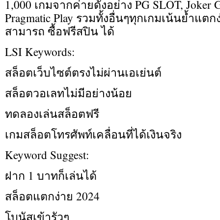
1,000 เกมจากค่ายดังอย่าง PG SLOT, Joker G
Pragmatic Play รวมทั้งอื่นๆทุกเกมเน้นย้ำแตกง
สามารถ ซื้อฟรีสปิน ได้
LSI Keywords:
สล็อตเว็บไซต์ตรงไม่ผ่านเอเย่นต์
สล็อตวอเลทไม่มีอย่างน้อย
ทดลองเล่นสล็อตฟรี
เกมสล็อตโทรศัพท์เคลื่อนที่ได้เงินจริง
Keyword Suggest:
ฝาก 1 บาทก็เล่นได้
สล็อตแตกง่าย 2024
โบนัสเข้ารัวๆ