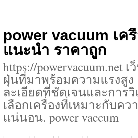
power vacuum เครื่อง
แนะนำ ราคาถูก
https://powervacuum.net เ
ฝุ่นที่มาพร้อมความแรงสูง
ละเอียดที่ชัดเจนและการวิเ
เลือกเครื่องที่เหมาะกับค
แน่นอน. power vaccum