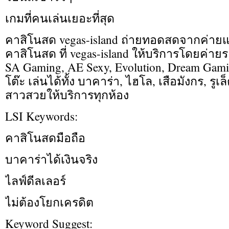
เกมที่คนเล่นเยอะที่สุด
คาสิโนสด vegas-island ถ่ายทอดสดจากค่ายแ
คาสิโนสด ที่ vegas-island ให้บริการโดยค่ายร
SA Gaming, AE Sexy, Evolution, Dream Gam
โต๊ะ เล่นได้ทั้ง บาคาร่า, ไฮโล, เสือมังกร, รูเ
สาวสวยให้บริการทุกห้อง
LSI Keywords:
คาสิโนสดมือถือ
บาคาร่าได้เงินจริง
ไลฟ์ดีลเลอร์
ไม่ต้องโยกเครดิต
Keyword Suggest: