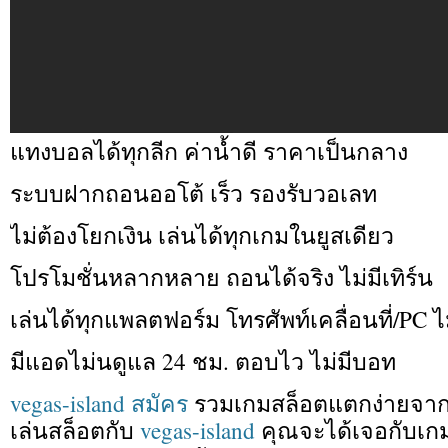
แทงบอลได้ทุกลีก ค่าน้ำดี ราคาเป็นกลาง
ระบบฝากถอนออโต้ เร็ว รองรับวอเลท
ไม่ต้องโยกเงิน เล่นได้ทุกเกมในยูสเดียว
โปรโมชั่นหลากหลาย ถอนได้จริง ไม่มีเทิร์น
เล่นได้ทุกแพลตฟอร์ม โทรศัพท์เคลื่อนที่/PC
มีแอดไม่นดูแล 24 ชม. ตอบไว ไม่มีบอท
vegas-island สมัคร
รวมเกมสล็อตแตกง่ายจาก
เล่นสล็อตกับ
vegas-island
คุณจะได้เจอกับเก