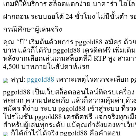
เกมที่ให้บริการ สล็อตแตกง่าย บาคาร่า ไฮโล
ฝากถอน ระบบออโต้ 24 ชั่วโมง ไม่มีขั้นต่ำ ร
กรณีศึกษาผู้เล่นจริง
คุณ “บี” เริ่มต้นด้วยการ pggold88 สมัคร ด้ว
บาท แล้วก็ได้รับ pggold88 เครดิตฟรี เพิ่มเต
หลังจากเลือกเล่นเกมสล็อตที่มี RTP สูง สามา
4,500 บาทภายในสัปดาห์แรก
สรุป:
pggold88
เพราะเหตุไรควรจะเลือก p
pggold88 เป็นเว็บสล็อตออนไลน์ที่ครบเครื่อง
สะดวก ความปลอดภัย แล้วก็ความคุ้มค่า ด้
สมัคร ที่ง่าย ระบบ pggold88 เข้าสู่ระบบ ที่ร
โปรโมชั่น pggold88 เครดิตฟรี แจกจริงทุกเมื่อ
สำหรับผู้เล่นทุกระดับ แม้คุณกำลังมองหาเว็บที
ก็ได้กำไรได้จริง pggold88 คือคำตอบ