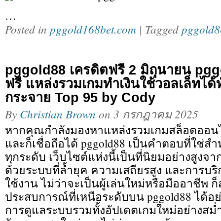
…
Posted in
pggold168bet.com
| Tagged
pggold8
pggold88 เครดิตฟรี 2 มิถุนายน pgg
ฟรี แหล่งรวมเกมทำเงินใช้วอลเล็ทได้
กระจาย Top 95 by Cody
By
Christian Brown
on
3 กรกฎาคม 2025
หากคุณกำลังมองหาแหล่งรวมเกมสล็อตออนไ
และก็เชื่อถือได้ pggold88 เป็นคำตอบที่ใช่สำ
ทุกระดับ เว็บไซต์แห่งนี้เป็นที่นิยมอย่างสูงจาก
ด้วยระบบที่ล้ำยุค ความเสถียรสูง และการบริกา
ใช้งาน ไม่ว่าจะเป็นผู้เล่นใหม่หรือมืออาชีพ 
ประสบการณ์ที่เหนือระดับบน pggold88 ได้อย
การดูแลระบบรวมทั้งอัปเดตเกมใหม่อย่างสม่ำเส