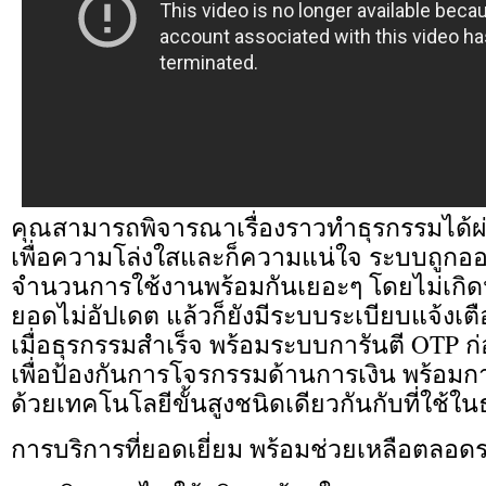
คุณสามารถพิจารณาเรื่องราวทำธุรกรรมได้ผ
เพื่อความโล่งใสและก็ความแน่ใจ ระบบถูกอ
จำนวนการใช้งานพร้อมกันเยอะๆ โดยไม่เกิดป
ยอดไม่อัปเดต แล้วก็ยังมีระบบระเบียบแจ้งเต
เมื่อธุรกรรมสำเร็จ พร้อมระบบการันตี OTP ก
เพื่อป้องกันการโจรกรรมด้านการเงิน พร้อมกา
ด้วยเทคโนโลยีขั้นสูงชนิดเดียวกันกับที่ใช
การบริการที่ยอดเยี่ยม พร้อมช่วยเหลือตลอ