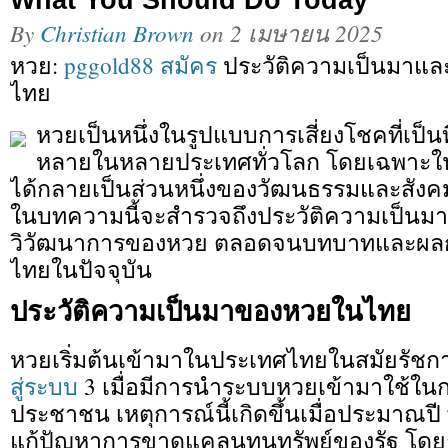
By
Christian Brown
on
2 เมษายน 2025
หวย:
pggold88 สมัคร
ประวัติความเป็นมาแ
ไทย
หวยเป็นหนึ่งในรูปแบบการเสี่ยงโชคที่เป็นท
หลายในหลายประเทศทั่วโลก โดยเฉพาะ
ได้กลายเป็นส่วนหนึ่งของวัฒนธรรมและสัง
ในบทความนี้จะสำรวจถึงประวัติความเป็น
วิวัฒนาการของหวย ตลอดจนบทบาทและผลก
ไทยในปัจจุบัน
ประวัติความเป็นมาของหวยในไทย
หวยเริ่มต้นเข้ามาในประเทศไทยในสมัยรัชกา
สู่ระบบ
3 เมื่อมีการนำระบบหวยเข้ามาใช้ใ
ประชาชน เหตุการณ์นี้เกิดขึ้นเมื่อประมาณปี พ
แก้ปัญหาการขาดแคลนทุนทรัพย์ของรัฐ โดยก