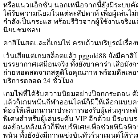
หรือแนวแอ็กชัน นอกเหนือจากนี้ยังมีระบบคัด
ได้รับความนิยมในแต่ละสัปดาห์ เพื่อผู้เล่นไม
กำลังเป็นกระแส พร้อมรีวิวจากผู้ใช้งานจริ
นิยมชมชอบ
คาสิโนสดและก็เกมไพ่ ครบถ้วนบริบูรณ์เรื่อง
เว้นเสียแต่เกมสล็อตแล้ว pggold88 ยังมีคาสิโ
บรรยากาศเสมือนจริง ทั้งยังบาคาร่า เสือมังก
ถ่ายทอดสดจากสตูดิโอคุณภาพ พร้อมดีลเลอ
บริการตลอด 24 ชั่วโมง
เกมไพ่ที่ได้รับความนิยมอย่างป๊อกกระดอน ดัม
แล้วก็เกมพนันกีฬาออนไลน์ก็มีให้เลือกแบบคร
ห้องให้เลือกนานาประการรองรับผู้เล่นทุกระดั
พิเศษสำหรับผู้เล่นระดับ VIP อีกด้วย มีระบบ
ผลย้อนหลังแล้วก็ฟีพบร์พิเศษเพื่อช่วยพินิจ
พนัน ทั้งยังยังมีการแข่งขันทัวร์นาเมนต์ให้ร่