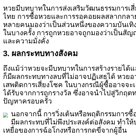
หวยมีบทบาทในการส่งเสริมวัฒนธรรมการเสี
ไทย การซื้อหวยและการรอคอยผลสลากกลายเ
หลายคนมองว่าเป็นส่วนหนึ่งของความบันเทิ
ในบางครั้ง การถูกหวยอาจถูกมองว่าเป็นส
และความมั่งคั่ง
3. ผลกระทบทางสังคม
ถึงแม้ว่าหวยจะมีบทบาทในการสร้างรายได้แ
ก็มีผลกระทบทางลบที่ไม่อาจปฏิเสธได้ หวยอ
เสพติดการเสี่ยงโชค ในบางกรณีผู้ซื้ออาจจะเส
ได้รับจากการถูกรางวัล ซึ่งอาจนำไปสู่วิกฤ
ปัญหาครอบครัว
นอกจากนี้ การวิ่งเต้นหรือพฤติกรรมการซื
มีผลกระทบที่ไม่พึงประสงค์ต่อสังคม ทำใ
เหยื่อของการฉ้อโกงหรือการกดขี่จากผู้อื่น