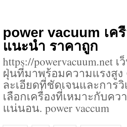
power vacuum เครื่อง
แนะนำ ราคาถูก
https://powervacuum.net เ
ฝุ่นที่มาพร้อมความแรงสูง
ละเอียดที่ชัดเจนและการวิเ
เลือกเครื่องที่เหมาะกับค
แน่นอน. power vaccum