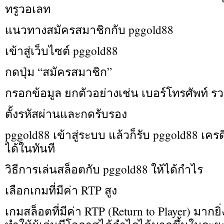
ทรูวอเลท
แนวทางสมัครสมาชิกกับ pggold88
เข้าสู่เว็บไซต์ pggold88
กดปุ่ม “สมัครสมาชิก”
กรอกข้อมูล ยกตัวอย่างเช่น เบอร์โทรศัพท์ ร
ตั้งรหัสผ่านและกดรับรอง
pggold88 เข้าสู่ระบบ แล้วก็รับ pggold88 เครดิต
ได้ในทันที
วิธีการเล่นสล็อตกับ pggold88 ให้ได้กำไร
เลือกเกมที่มีค่า RTP สูง
เกมสล็อตที่มีค่า RTP (Return to Player) มากย