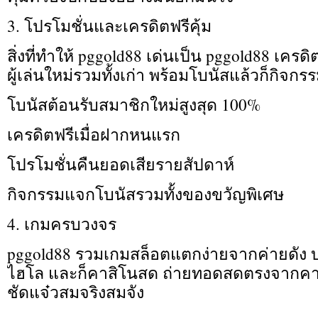
3. โปรโมชั่นและเครดิตฟรีคุ้ม
สิ่งที่ทำให้ pggold88 เด่นเป็น pggold88 เครดิ
ผู้เล่นใหม่รวมทั้งเก่า พร้อมโบนัสแล้วก็กิจกร
โบนัสต้อนรับสมาชิกใหม่สูงสุด 100%
เครดิตฟรีเมื่อฝากหนแรก
โปรโมชั่นคืนยอดเสียรายสัปดาห์
กิจกรรมแจกโบนัสรวมทั้งของขวัญพิเศษ
4. เกมครบวงจร
pggold88 รวมเกมสล็อตแตกง่ายจากค่ายดัง บา
ไฮโล และก็คาสิโนสด ถ่ายทอดสดตรงจากคาส
ชัดแจ๋วสมจริงสมจัง