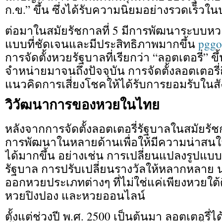
ก.ข.” ขึ้น ซึ่งได้รับความนิยมอย่างรวดเร็วใ
ต่อมาในสมัยรัชกาลที่ 5 มีการพัฒนาระบบหว
แบบที่ชัดเจนและมีประสิทธิภาพมากขึ้น
pggo
การจัดตั้งหวยรัฐบาลที่เรียกว่า “ลอตเตอรี่” ขึ้
จำหน่ายมาจนถึงปัจจุบัน การจัดตั้งลอตเตอรี่
แนวคิดการเสี่ยงโชคให้ได้รับการยอมรับใน
วิวัฒนาการของหวยในไทย
หลังจากการจัดตั้งลอตเตอรี่รัฐบาลในสมัยรัชก
การพัฒนาในหลายด้านเพื่อให้มีความน่าสนใจ
ได้มากขึ้น อย่างเช่น การเปลี่ยนแปลงรูปแ
รัฐบาล การปรับเปลี่ยนรางวัลให้หลากหลาย น
ออกหวยประเภทต่างๆ ที่ไม่ใช่แค่เพียงหวยใต้ด
หวยปิงปอง และหวยออนไลน์
ตั้งแต่ช่วงปี พ.ศ. 2500 เป็นต้นมา ลอตเตอรี่ไ