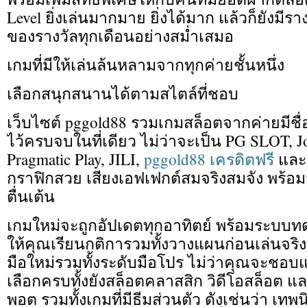
Level ยิ่งเล่นมากมาย ยิ่งได้มาก แล้วก็ยังมี
ของรางวัลทุกเดือนอย่างสม่ำเสมอ
เกมที่มีให้เล่นล้นหลามจากทุกค่ายชั้นหนึ่ง
เลือกสนุกสนานได้ตามสไตล์ที่ชอบ
เว็บไซต์ pggold88 รวมเกมสล็อตจากค่ายมีชื
ไว้ครบจบในที่เดียว ไม่ว่าจะเป็น PG SLOT, J
Pragmatic Play, JILI,
pggold88 เครดิตฟรี
และ
กราฟิกสวย เสียงเอฟเฟกต์สมจริงสมจัง พร้อมฟ
ตื่นเต้น
เกมใหม่จะถูกอัปเดตทุกอาทิตย์ พร้อมระบบทด
ให้คุณเรียนกติการวมทั้งวางแผนก่อนเล่นจริง รอ
มือใหม่รวมทั้งระดับมือโปร ไม่ว่าคุณจะชอบแน
เลือกครบทั้งยังสล็อตคลาสสิก วิดีโอสล็อต 
พอต รวมทั้งเกมที่มีธีมส่วนตัว ดังเช่นว่า เ