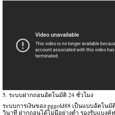
5. ระบบฝากถอนอัตโนมัติ 24 ชั่วโมง
ระบบการเงินของ pggold88 เป็นแบบอัตโนมัติ 
วินาที ฝากถอนได้ไม่มีอย่างต่ำ รองรับแบงค์