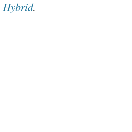
Hybrid
.