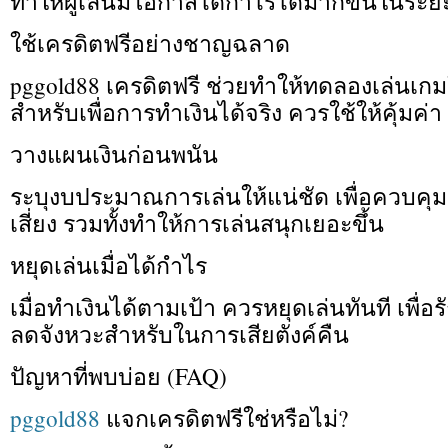
ทำให้ผู้เล่นมีโอกาสได้กำไรได้มากขึ้นในระ
ใช้เครดิตฟรีอย่างชาญฉลาด
pggold88 เครดิตฟรี ช่วยทำให้ทดลองเล่นเกมให
สำหรับเพื่อการทำเงินได้จริง ควรใช้ให้คุ้มค่า
วางแผนเงินก่อนพนัน
ระบุงบประมาณการเล่นให้แน่ชัด เพื่อควบคุ
เสี่ยง รวมทั้งทำให้การเล่นสนุกเยอะขึ้น
หยุดเล่นเมื่อได้กำไร
เมื่อทำเงินได้ตามเป้า ควรหยุดเล่นทันที เพื่อ
ลดจังหวะสำหรับในการเสียตังค์คืน
ปัญหาที่พบบ่อย (FAQ)
pggold88
แจกเครดิตฟรีใช่หรือไม่?