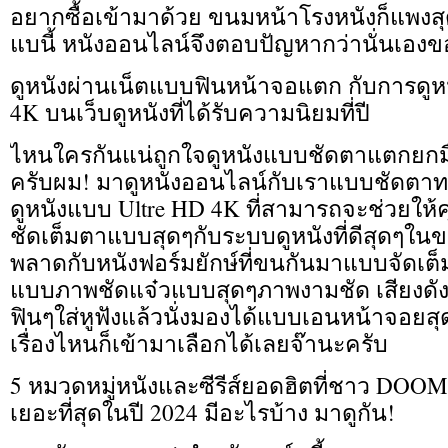
อยากซื้อเข้ามาด้วย ขนมหน้าโรงหนังก็แพงสุ
แบนี้ หนังออนไลน์จึงตอบปัญหากว่านั่นเองข
ดูหนังผ่านเน็ตแบบฟินหน้าจอแตก กับการดูห
4K บนเว็บดูหนังที่ได้รับความนิยมที่ปี
ไหนใครกันแน่ถูกใจดูหนังแบบชัดตาแตกยกมื
ครับผม! มาดูหนังออนไลน์กับเราแบบชัดตาท
ดูหนังแบบ Ultre HD 4K ที่สามารถจะช่วยให้
ชัดเต็มตาแบบสุดๆกับระบบดูหนังที่ดีสุดๆในขณ
พลาดกับหนังฟอร์มยักษ์ที่ขนกันมาแบบจัดเต็
แบบภาพชัดแจ๋วแบบสุดๆภาพงามชัด เสียงดั
ฟินๆใส่หูฟังแล้วนั่งมองได้แบบเอนหน้าจอยส
เรื่องไหนก็เข้ามาเลือกได้เลยจ๊านะครับ
5 หมวดหมู่หนังและซีรีส์ยอดฮิตที่ชาว DOO
เยอะที่สุดในปี 2024 มีอะไรบ้าง มาดูกัน!