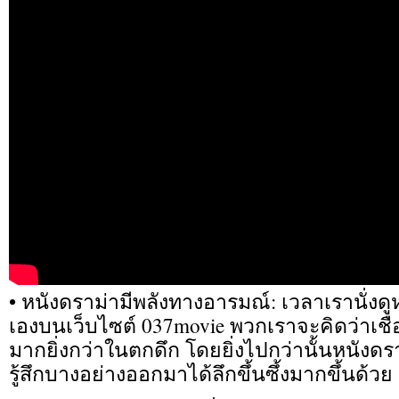
• หนังดราม่ามีพลังทางอารมณ์: เวลาเรานั่งดูหน
เองบนเว็บไซต์ 037movie พวกเราจะคิดว่าเชื่
มากยิ่งกว่าในตกดึก โดยยิ่งไปกว่านั้นหนังดร
รู้สึกบางอย่างออกมาได้ลึกขึ้นซึ้งมากขึ้นด้วย