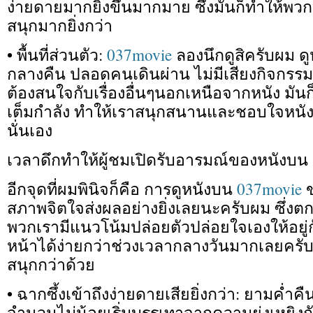
ง่ายดายมากยิ่งขึ้นมากมาย ซึ่งมันก็ทำให้พว
สนุกมากยิ่งกว่า
• พื้นที่ส่วนตัว:
037movie
ลองนึกดูสิครับผม ดู
กลางคืน ปลอดคนเดินผ่าน ไม่มีเสียงกิจกรร
ต้องสนใจกับเรื่องอื่นๆนอกเหนือจากหนัง มันก
เต็มกำลัง ทำให้เราสนุกสนานและชอบใจหนังเพิ
นั่นเอง
เวลาดึกทำให้ผู้ชมเปิดรับอารมณ์ของหนังบน ด
อีกจุดที่ผมพินิจก็คือ การดูหนังบน
037movie
ข
สภาพจิตใจส่งผลอย่างยิ่งเลยนะครับผม ซึ่งตก
พวกเรามีแนวโน้มปล่อยตัวปล่อยใจเองให้อยู่กั
หน้าได้ง่ายกว่าช่วงเวลากลางวันมากเลยครับ
สนุกกว่าด้วย
• ฉากซึ้งเข้าถึงง่ายดายเสียยิ่งกว่า: ยามค่ำค
จำนวนไม่น้อยเริ่มบรรเทาจากความยุ่งเหยิงกัน