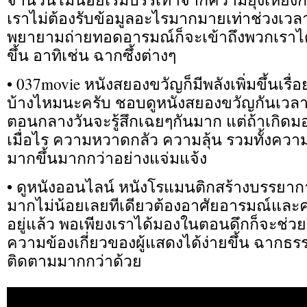
เราไม่ต้องรับข้อมูลอะไรมากมายเท่าช่วงเวลา
พยายามถ่ายทอดอารมณ์ก็จะเข้าถึงพวกเราได
ขึ้น อาทิเช่น ฉากซึ้งต่างๆ
• 037movie หนังสยองขวัญก็มีพลังเพิ่มขึ้นเรื
บ้างไหมนะครับ ชอบดูหนังสยองขวัญกันเวลา
ตอนกลางวันจะรู้สึกเฉยๆกันมาก แต่ถ้าเกิด
เมื่อไร ความหวาดกลัว ความลุ้น รวมทั้งควา
มากขึ้นมากกว่าอย่างแจ่มแจ้ง
• ดูหนังออนไลน์ หนังโรแมนติกสร้างบรรยากา
มากไม่น้อยเลยทีเดียวต้องอาศัยอารมณ์และคว
อยู่แล้ว พอเพียงเราได้มองในตอนดึกก็จะช่วย
ความข้องเกี่ยวของผู้แสดงได้ง่ายขึ้น ฉากธร
ติดตามมากกว่าด้วย