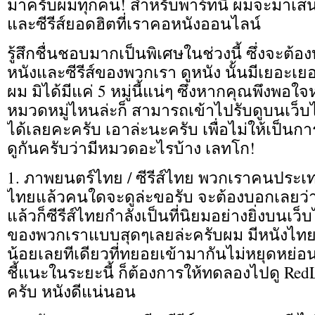
มาครับผมทุกคน! สำหรับพาร์ทนี้ ผมจะมาเส
และซีรีส์ยอดฮิตที่เราคอหนังออนไลน์
รู้สึกชื่นชอบมากเป็นพิเศษในช่วงนี้ ซึ่งจะต้
หนังและซีรีส์ของพวกเรา ดูหนัง นั้นมีเยอะเ
ผม มิได้มีแค่ 5 หมู่นี้แน่ๆ ซึ่งหากคุณพึงพอ
หมวดหมู่ไหนล่ะก็ สามารถเข้าไปรับดูบนเว็บ
ได้เลยคะครับ เอาล่ะนะครับ เพื่อไม่ให้เป็นก
ดูกันครับว่ามีหมวดอะไรบ้าง เลทโก!
1. ภาพยนตร์ไทย / ซีรีส์ไทย พวกเราคนประเท
ไทยแล้วคนใดจะดูล่ะขอรับ จะต้องบอกเลยว่า 
แล้วก็ซีรีส์ไทยกำลังเป็นที่นิยมอย่างยิ่งบนเว
ของพวกเราแบบสุดๆเลยล่ะครับผม มีหนังไทยแล
น้อยเลยทีเดียวที่ทยอยเข้ามากันไม่หยุดหย่อน
ชี้แนะในระยะนี้ ก็ต้องการให้ทดลองไปดู RedLif
ครับ หนังดีแน่นอน