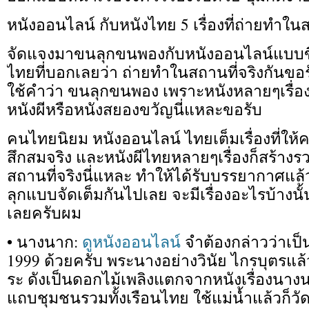
หนังออนไลน์ กับหนังไทย 5 เรื่องที่ถ่ายทำในส
จัดแจงมาขนลุกขนพองกับหนังออนไลน์แบบขึ้น
ไทยที่บอกเลยว่า ถ่ายทำในสถานที่จริงกันขอรั
ใช้คำว่า ขนลุกขนพอง เพราะหนังหลายๆเรื่องท
หนังผีหรือหนังสยองขวัญนี่แหละขอรับ
คนไทยนิยม หนังออนไลน์ ไทยเต็มเรื่องที่ให้
สึกสมจริง และหนังผีไทยหลายๆเรื่องก็สร้างร
สถานที่จริงนี่แหละ ทำให้ได้รับบรรยากาศแล้
ลุกแบบจัดเต็มกันไปเลย จะมีเรื่องอะไรบ้างนั
เลยครับผม
• นางนาก:
ดูหนังออนไลน์
จำต้องกล่าวว่าเป็
1999 ด้วยครับ พระนางอย่างวินัย ไกรบุตรแล้
ระ ดังเป็นดอกไม้เพลิงแตกจากหนังเรื่องนาง
แถบชุมชนรวมทั้งเรือนไทย ใช้แม่น้ำแล้วก็วัดจร