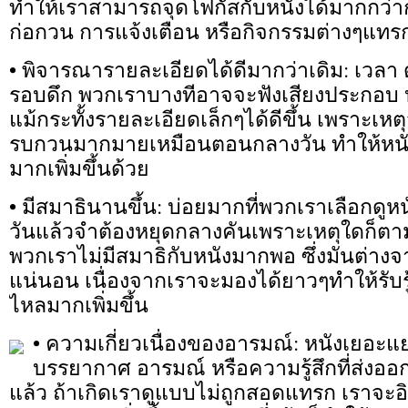
ทำให้เราสามารถจุดโฟกัสกับหนังได้มากกว่ากล
ก่อกวน การแจ้งเตือน หรือกิจกรรมต่างๆแทร
• พิจารณารายละเอียดได้ดีมากว่าเดิม: เวลา
รอบดึก พวกเราบางทีอาจจะฟังเสียงประกอบ 
แม้กระทั้งรายละเอียดเล็กๆได้ดีขึ้น เพราะเหตุว่
รบกวนมากมายเหมือนตอนกลางวัน ทำให้หนังที
มากเพิ่มขึ้นด้วย
• มีสมาธินานขึ้น: บ่อยมากที่พวกเราเลือกดู
วันแล้วจำต้องหยุดกลางคันเพราะเหตุใดก็ตาม
พวกเราไม่มีสมาธิกับหนังมากพอ ซึ่งมันต่าง
แน่นอน เนื่องจากเราจะมองได้ยาวๆทำให้รับรู้เ
ไหลมากเพิ่มขึ้น
• ความเกี่ยวเนื่องของอารมณ์: หนังเยอะ
บรรยากาศ อารมณ์ หรือความรู้สึกที่ส่งออก
แล้ว ถ้าเกิดเราดูแบบไม่ถูกสอดแทรก เราจะอิน