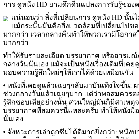
การ ดูหนัง HD ยามดึกดื่นแปลงการรับรู้ของคน
แน่นอนว่า สิ่งที่เปลี่ยนการ ดูหนัง HD นั้นไ
แม้กระนั้นมันคือสิ่งแวดล้อมที่เปลี่ยนไป
มากกว่า เวลากลางคืนทำให้พวกเรามีโอกาสใช
มากกว่า
ทำให้รับรายละเอียด บรรยากาศ หรืออารมณ์ต
กลางวันนั่นเอง แม้จะเป็นหนังเรื่องเดิมที่เคย
มอบความรู้สึกใหม่ๆให้เราได้ด้วยเหมือนกัน
• หนังที่เคยดูแล้วเฉยๆกลับมาบันเทิงใจขึ้น: 
ช่วงกลางวันแล้วเฉยๆมาก แต่ว่าพอสมควรต
รู้สึกชอบเสียอย่างนั้น ส่วนใหญ่มันก็มีสาเห
บรรยากาศที่สมควรนี่แหละครับ ทำให้หนังมีอ
นั่นเอง
• จังหวะการเล่าถูกซึมได้ดีมากยิ่งกว่า: หนังบา