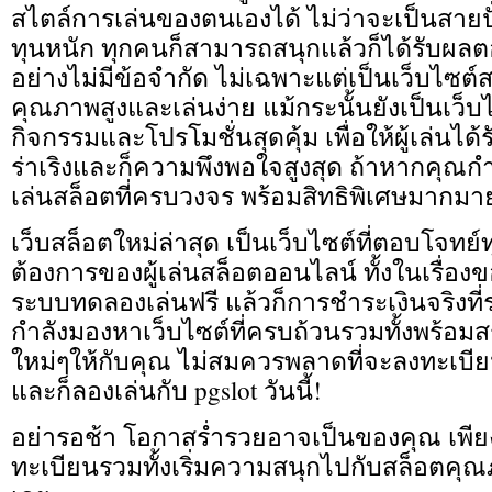
สไตล์การเล่นของตนเองได้ ไม่ว่าจะเป็นสายป
ทุนหนัก ทุกคนก็สามารถสนุกแล้วก็ได้รับผลตอ
อย่างไม่มีข้อจำกัด ไม่เฉพาะแต่เป็นเว็บไซต์สล
คุณภาพสูงและเล่นง่าย แม้กระนั้นยังเป็นเว็บไซต
กิจกรรมและโปรโมชั่นสุดคุ้ม เพื่อให้ผู้เล่น
ร่าเริงและก็ความพึงพอใจสูงสุด ถ้าหากคุณก
เล่นสล็อตที่ครบวงจร พร้อมสิทธิพิเศษมากมา
เว็บสล็อตใหม่ล่าสุด เป็นเว็บไซต์ที่ตอบโจทย์ทุ
ต้องการของผู้เล่นสล็อตออนไลน์ ทั้งในเรื่อง
ระบบทดลองเล่นฟรี แล้วก็การชำระเงินจริงที่
กำลังมองหาเว็บไซต์ที่ครบถ้วนรวมทั้งพร้อม
ใหม่ๆให้กับคุณ ไม่สมควรพลาดที่จะลงทะเบี
และก็ลองเล่นกับ pgslot วันนี้!
อย่ารอช้า โอกาสร่ำรวยอาจเป็นของคุณ เพีย
ทะเบียนรวมทั้งเริ่มความสนุกไปกับสล็อตคุ