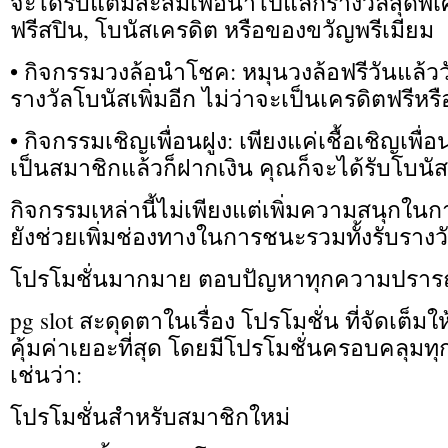
จะได้รับแต้มสะสมเพื่อนำไปแลกรางวัลสุดพิเศ
ฟรีสปิน, โบนัสเครดิต หรือของขวัญพรีเมียม
• กิจกรรมวงล้อนำโชค: หมุนวงล้อฟรีวันแล้ววันเ
รางวัลโบนัสเพิ่มอีก ไม่ว่าจะเป็นเครดิตฟรีหร
• กิจกรรมเชิญเพื่อนฝูง: เพียงแค่เชื้อเชิญเพื
เป็นสมาชิกแล้วก็ฝากเงิน คุณก็จะได้รับโบนัส
กิจกรรมเหล่านี้ไม่เพียงแต่เพิ่มความสนุกในก
ยังช่วยเพิ่มช่องทางในการชนะรวมทั้งรับรางว
โปรโมชั่นมากมาย ตอบปัญหาทุกความปรา
pg slot สะดุดตาในเรื่อง โปรโมชั่น ที่จัดเต็มให
คุ้มค่าเยอะที่สุด โดยมีโปรโมชั่นครอบคลุมทุกห
เช่นว่า:
โปรโมชั่นสำหรับสมาชิกใหม่