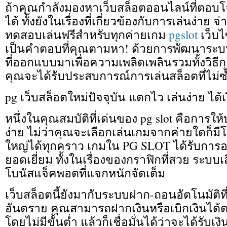
ถ้าคุณกำลังมองหาเว็บสล็อตออนไลน์ที่ตอบ
ได้ ทั้งยังในเรื่องที่เกี่ยวข้องกับการเล่นง่าย
ทดสอบเล่นฟรีสำหรับทุกค่ายเกม
pgslot
เว็บไ
เป็นคำตอบที่คุณตามหา! ด้วยการพัฒนาระบ
ที่ออกแบบมาเพื่อความเพลิดเพลินรวมทั้งวิธี
คุณจะได้รับประสบการณ์การเล่นสล็อตที่ไม่ซ
pg เว็บสล็อตใหม่ปัจจุบัน แตกไว เล่นง่าย ได้เ
หนึ่งในคุณสมบัติที่เด่นของ pg slot คือการให
ง่าย ไม่ว่าคุณจะเลือกเล่นเกมจากค่ายใดก็มี
ใหญ่ได้ทุกคราว เกมใน PG SLOT ได้รับกา
ยอดเยี่ยม ทั้งในเรื่องของกราฟิกที่สวย ระบบเ
โบนัสแจ็คพอตที่แจกหนักจัดเต็ม
เว็บสล็อตนี้ยังมากับระบบฝาก-ถอนอัตโนมัติที่
อันตราย คุณสามารถฝากเงินหรือเบิกเงินได้ต
โดยไม่มีขั้นต่ำ แล้วก็เชื่อมั่นได้ว่าจะได้รับเงิ