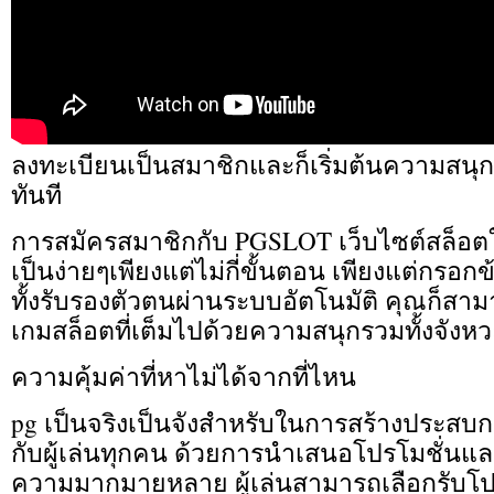
ลงทะเบียนเป็นสมาชิกและก็เริ่มต้นความสนุก
ทันที
การสมัครสมาชิกกับ PGSLOT เว็บไซต์สล็อตใ
เป็นง่ายๆเพียงแต่ไม่กี่ขั้นตอน เพียงแต่กรอกข
ทั้งรับรองตัวตนผ่านระบบอัตโนมัติ คุณก็สา
เกมสล็อตที่เต็มไปด้วยความสนุกรวมทั้งจังหวะ
ความคุ้มค่าที่หาไม่ได้จากที่ไหน
pg เป็นจริงเป็นจังสำหรับในการสร้างประสบการณ
กับผู้เล่นทุกคน ด้วยการนำเสนอโปรโมชั่นและ
ความมากมายหลาย ผู้เล่นสามารถเลือกรับโปร