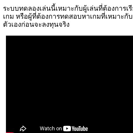
ระบบทดลองเล่นนี้เหมาะกับผู้เล่นที่ต้องการเ
เกม หรือผู้ที่ต้องการทดสอบหาเกมที่เหมาะก
ตัวเองก่อนจะลงทุนจริง