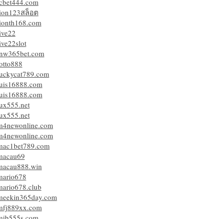
lcbet444.com
lion123สล็อต
lionth168.com
ive22
ive22slot
lnw365bet.com
otto888
luckycat789.com
luis16888.com
luis16888.com
lux555.net
lux555.net
m4newonline.com
m4newonline.com
mac1bet789.com
macau69
macau888.win
mario678
mario678.club
meekin365day.com
mfj889xx.com
mib555s.com