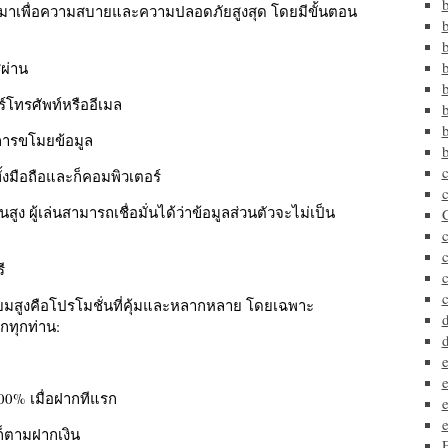
บมาเพื่อความสบายและความปลอดภัยสูงสุด โดยมีขั้นตอน
สผ่าน
์โทรศัพท์หรืออีเมล
การขโมยข้อมูล
c
้งมือถือและก็คอมพิวเตอร์
สูง ผู้เล่นสามารถเชื่อมั่นได้ว่าข้อมูลส่วนตัวจะไม่เป็น
ี
มนิยมสูงคือโปรโมชั่นที่คุ้มและหลากหลาย โดยเฉพาะ
กทุกท่าน:
00% เมื่อฝากทีแรก
ก็ตามฝากเงิน