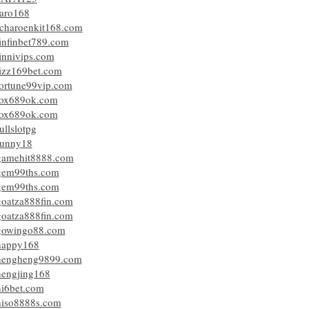
faro168
fcharoenkit168.com
finfinbet789.com
finnivips.com
fizz169bet.com
fortune99vip.com
fox689ok.com
fox689ok.com
ullslotpg
funny18
gamehit8888.com
gem99ths.com
gem99ths.com
goatza888fin.com
goatza888fin.com
gowingo88.com
happy168
hengheng9899.com
hengjing168
hi6bet.com
hiso8888s.com