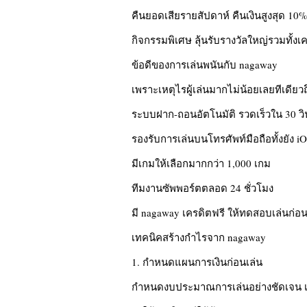
คืนยอดเสียรายสัปดาห์ คืนเงินสูงสุด 10
กิจกรรมพิเศษ ลุ้นรับรางวัลใหญ่รวมทั้งเ
ข้อดีของการเล่นพนันกับ nagaway
เพราะเหตุไรผู้เล่นมากไม่น้อยเลยทีเดียวถ
ระบบฝาก-ถอนอัตโนมัติ รวดเร็วใน 30 วิ
รองรับการเล่นบนโทรศัพท์มือถือทั้งยัง 
มีเกมให้เลือกมากกว่า 1,000 เกม
ทีมงานซัพพอร์ตตลอด 24 ชั่วโมง
มี nagaway เครดิตฟรี ให้ทดสอบเล่นก่อน
เทคนิคสร้างกำไรจาก nagaway
1. กำหนดแผนการเงินก่อนเล่น
กำหนดงบประมาณการเล่นอย่างชัดเจน เพื