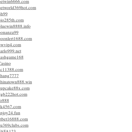
betwin6666.com
betworld369hot.com
bh99
bio285th.com
bluewin8888.info
bonanza99
boonlert1688.com
bwvip4.com
arlo999.net
cashgame168
Casino
cc11388.com
chang7777
chinatown888.win
cupcake88x.com
dgb222hot.com
dr888
ek4567.com
enjoy24.fun
etbet16888.com
eu369clubs.com
FAFA123