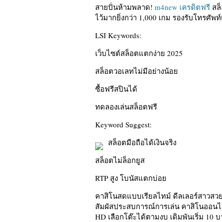
สายปั่นห้ามพลาด!
m4new เครดิตฟรี
สล็
ไว้มากยิ่งกว่า 1,000 เกม รองรับโทรศัพท
LSI Keywords:
เว็บไซต์สล็อตแตกง่าย 2025
สล็อตวอเลทไม่มีอย่างน้อย
ซื้อฟรีสปินได้
ทดลองเล่นสล็อตฟรี
Keyword Suggest:
สล็อตมือถือได้เงินจริง
สล็อตไม่ล็อกยูส
RTP สูง โบนัสแตกบ่อย
คาสิโนสดแบบเรียลไทม์ ดีลเลอร์สาวสวย
สัมผัสประสบการณ์การเล่น คาสิโนออนไ
HD เลือกโต๊ะได้ตามงบ เดิมพันเริ่ม 10 