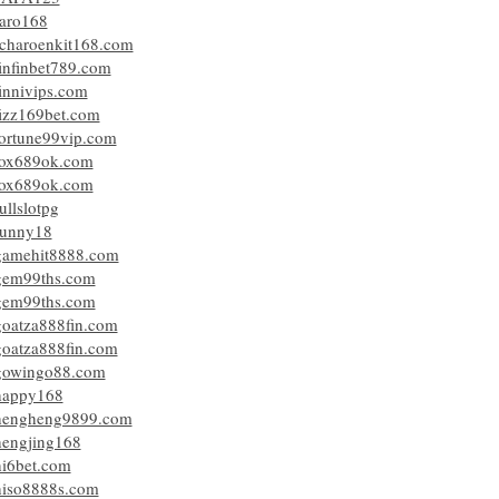
faro168
fcharoenkit168.com
finfinbet789.com
finnivips.com
fizz169bet.com
fortune99vip.com
fox689ok.com
fox689ok.com
ullslotpg
funny18
gamehit8888.com
gem99ths.com
gem99ths.com
goatza888fin.com
goatza888fin.com
gowingo88.com
happy168
hengheng9899.com
hengjing168
hi6bet.com
hiso8888s.com