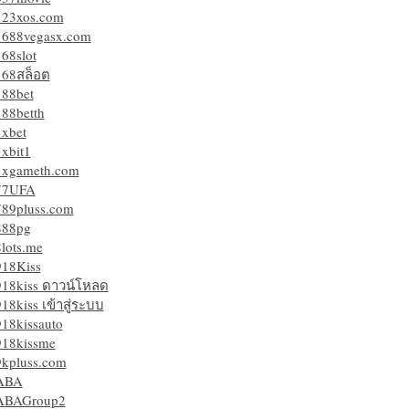
123xos.com
1688vegasx.com
168slot
168สล็อต
188bet
188betth
1xbet
1xbit1
1xgameth.com
77UFA
789pluss.com
888pg
8lots.me
918Kiss
918kiss ดาวน์โหลด
18kiss เข้าสู่ระบบ
918kissauto
918kissme
9kpluss.com
ABA
ABAGroup2