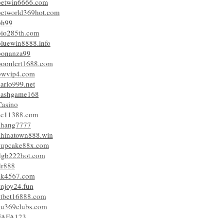
betwin6666.com
betworld369hot.com
bh99
bio285th.com
bluewin8888.info
bonanza99
boonlert1688.com
bwvip4.com
arlo999.net
cashgame168
Casino
cc11388.com
chang7777
chinatown888.win
cupcake88x.com
dgb222hot.com
dr888
ek4567.com
enjoy24.fun
etbet16888.com
eu369clubs.com
FAFA123