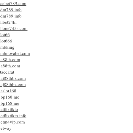
acebet789.com
adm789.info
adm789.info
llbet24hr
allone745s.com
lot66
alot666
ambking
ambnovabet.com
ba88th.com
ba88th.com
Baccarat
baj88thbz.com
baj88thbz.com
baslot168
bbp168.me
bbp168.me
etflixtikto
etflixtikto.info
betm4vip.com
betway