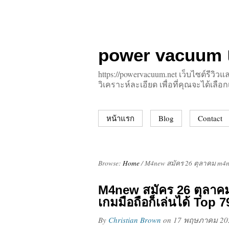
power vacuum เค
https://powervacuum.net เว็บไซต์รีว
วิเคราะห์ละเอียด เพื่อที่คุณจะได้เล
หน้าแรก
Blog
Contact
Browse:
Home
/
M4new สมัคร 26 ตุลาคม m4new
M4new สมัคร 26 ตุลาคม
เกมมือถือก็เล่นได้ Top 
By
Christian Brown
on
17 พฤษภาคม 20