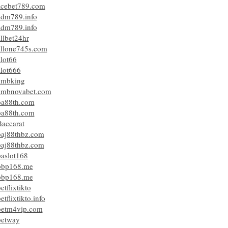
acebet789.com
adm789.info
adm789.info
llbet24hr
allone745s.com
lot66
alot666
ambking
ambnovabet.com
ba88th.com
ba88th.com
Baccarat
baj88thbz.com
baj88thbz.com
baslot168
bbp168.me
bbp168.me
etflixtikto
etflixtikto.info
betm4vip.com
betway