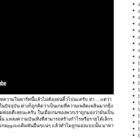
a
a
บทความในพาร์ทนี้แล้วไม่ต้องย่นคิ้วไปนะครับ ฮ่า… แต่ว่า
ปัจจุบัน ต่างก็ถูกคิดว่าเป็นเกมที่ความเพลิดเพลินมากยิ่ง
งไม่ค่อยดีเลยนะครับ ในเมื่อเกมของพวกเราถูกมองว่ามันเป็น
b
นั้น แหล่งความบันเทิงที่สามารถสร้างกำไรหรือรายได้เล็กๆ
b
่าเกมpgslotเดิมพันอื่นๆแน่ๆ แล้วทำไมถูกมองแบบนั้น มาหา