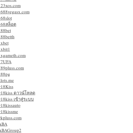
123xos.com
1688vegasx.com
168slot
168สล็อต
188bet
188betth
1xbet
1xbit1
1xgameth.com
77UFA
789pluss.com
888pg
8lots.me
918Kiss
918kiss ดาวน์โหลด
18kiss เข้าสู่ระบบ
918kissauto
918kissme
9kpluss.com
ABA
ABAGroup2