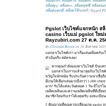
สล็อต168
,
สล็อต456
,
สล็อต66
,
สล็อต66
สล็อตpg
,
สล็อตxo
,
สล็อตพุซซี่
,
สล็อตออ
สล็อตแตกดี
,
สล็อตโจ๊กเกอร์
| Tagged
PG
Pgslot เว็บไซต์แจกหนัก สล็อ
casino เว็บแม่ pgslot ใหม่
Rayzubiri.com 27 ต.ค. 25
By
Christian Brown
on
26 สิงหาคม 202
บอกลาเว็บไซต์เก่า มาเริ่มเล่นสล็อตกับเ
ทำเงินจริง สมัครเลย!
หากคุณกำลังมองหาเว็บไซต์ ปั่นแตก6
บอกลาเว็บเก่าๆแล้วมาลุยกับเว็บไซต์ต
ขวัญใจนักพนัน รับประกันความน่าเชื่อถ
มีเกมให้เลือกเล่นมากยิ่งกว่า 1,000 เก
มาก! รับได้แต่ละวันตลอด 1 วัน มีโปร
เพลิดเพลินและความเพลิดเพลินที่ดีเยี่ยม
สมาชิกใหม่กับเราได้เลยครับ ลงทะเบียนเ
5 สัญญาณที่คุณควรเปลี่ยนเกม pgslot บ