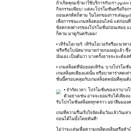
ถ้าเกิดคุณเข้ามาใช้บริการกับเรา pgslot
กิจกรรมเพียบ! แต่ละโปรโมชั่นหรือกิจกร
ถอนเครดิตก็ตาม ในโลกของการเล่นpgslo
เพื่อการชนะเกมสล็อตออนไลน์ แต่ก่อนที่
ข้อตกลงต่างๆของโปรโมชั่นก่อนเสมอ และก็
ก็ตาม มาดูกันครับผม!
• เทิร์นโอเวอร์: เทิร์นโอเวอร์หรือแนว
ฟรีหรือโบนัสมากมายก่ายกองอยู่แล้ว 
นั่นเอง เป็นต้นว่า บางครั้งอาจจะจะต้อ
• เกมสล็อตที่นับยอดเทิร์น: บางโปรโมชั่
เกมสล็อตเพียงแค่นั้น หรือบาคาร่าสดเท่า
ชั่นนี้ครอบคลุมกับเกมสล็อตพนันที่คุณต
• จำกัดเวลา: โปรโมชั่นของเราบางโ
ตัวอย่างเช่น อาจจะยอมรับได้เพียงแค่
รับโปรโมชั่นสล็อตทุกคราว อย่าลืมมอง
เกมที่ความรื่นเริงใจจัดเต็มวันแล้ววัน
ถอนได้ไม่ยั้งโดยทันที!
ไม่ว่าจะเล่นเพื่อความเพลิดเพลินหรือทำเ