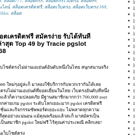
6
,
สล็อต777
,
สล็อต888
,
สล็อต888เว็บตรง
,
สล็อต99
,
นไลน์
,
สล็อตเครดิตฟรี
,
สล็อตเว็บตรง
,
สล็อตเว็บตรง 168
,
Slot
,
สล็อต
l
l
ตเครดิตฟรี สมัครง่าย รับได้ทันที
l
ล่าสุด Top 49 by Tracie pgslot
68
5
ว็บไซต์ตรงไม่ผ่านเอเย่นต์อันดับหนึ่งในไทย สนุกสนานจริง
6 ใหม่ๆอยู่ล่ะก็ มาลองใช้บริการกับพวกเรากันได้เลย
รงไม่ผ่านเอเย่นต์ที่ยอดเยี่ยมในไทย เว็บตรงอันดับที่หนึ่ง
ือแล้วก็ความปลอดภัย มีฐานสมาชิกมากกว่า 700,000 user
มจากค่ายเกม pgslot ระดับโลกเยอะมาก pgslot เครดิตฟรี
โมชั่นและกิจกรรมซัพพอร์ตเยอะแยะ ไม่พลาดทุกความ
ที่สุดอย่างแน่นอน แม้คุณพร้อมแล้วล่ะก็ มาสมัครเป็น
ป็นสมาชิก pgslot ใหม่ฟรี ไร้คุณค่าประเพณี คลิกเลย!
นเว็บไซต์ตรง