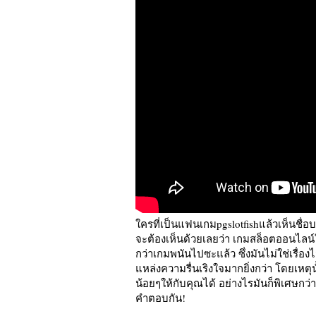
ใครที่เป็นแฟนเกมpgslotfishแล้วเห็นชื่อ
จะต้องเห็นด้วยเลยว่า เกมสล็อตออนไลน์ใน
กว่าเกมพนันไปซะแล้ว ซึ่งมันไม่ใช่เรื่อ
แหล่งความรื่นเริงใจมากยิ่งกว่า โดยเหตุ
น้อยๆให้กับคุณได้ อย่างไรมันก็พิเศษกว
คำตอบกัน!