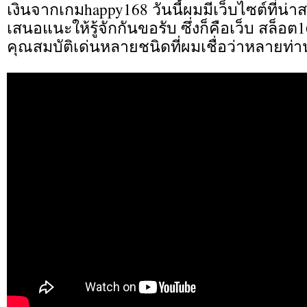
เงินจากเกมhappy168 วันนี้ผมมีเว็บไซต์ที่
เสนอแนะให้รู้จักกันขอรับ ซึ่งก็คือเว็บ สล็อต
คุณสมบัติเด่นหลายชนิดที่ผมเชื่อว่าหลายท่า