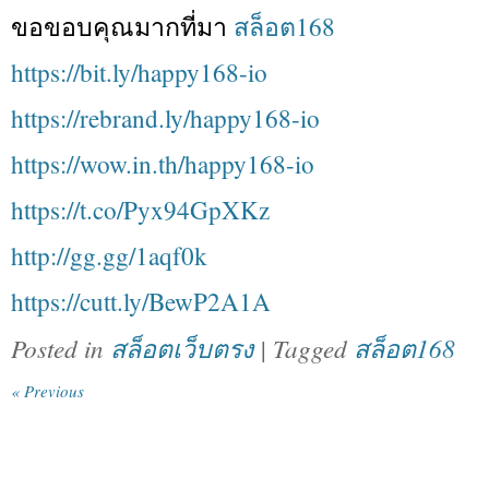
ขอขอบคุณมากที่มา
สล็อต168
https://bit.ly/happy168-io
https://rebrand.ly/happy168-io
https://wow.in.th/happy168-io
https://t.co/Pyx94GpXKz
http://gg.gg/1aqf0k
https://cutt.ly/BewP2A1A
Posted in
สล็อตเว็บตรง
| Tagged
สล็อต168
« Previous