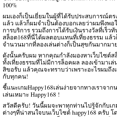
100%
ผมเองก็เป็นเยี่ยมในผู้ที่ได้รับประสบการณ์ตรง
แล้ว แล้วก็ผมจำเป็นต้องบอกเลยว่าผมพึงพ
การบริการ รวมถึงการได้รับเงินรางวัลที่เร็ว
สล็อต168ที่นี่ได้ผลตอบแทนที่เที่ยงธรรม แล้วก
จำนวนมากที่ลองเล่นต่างก็เป็นสุขกันมากมา
ดังนั้นครับผม หากคุณกำลังมองหาเว็บไซต์สล
ทั้งเที่ยงธรรมที่ไม่มีการล็อคผล ลองเข้ามาเล่น
สิขอรับ แล้วคุณจะทราบว่าเพราะอะไรผมถึงแน
กับทุกคน!
ชี้แนะเกมHappy168เล่นง่ายจากทางเราจากน
เล่นเหมาะ Happy168 !
สวัสดีครับ! วันนี้ผมจะพาทุกท่านไปรู้จักกับ
ต่างๆที่น่าสนใจบนเว็บไซต์ happy168 ครับ 