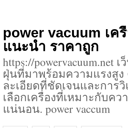
power vacuum เครื่อง
แนะนำ ราคาถูก
https://powervacuum.net เ
ฝุ่นที่มาพร้อมความแรงสูง
ละเอียดที่ชัดเจนและการวิเ
เลือกเครื่องที่เหมาะกับค
แน่นอน. power vaccum