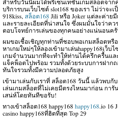
สำหรับวันนี้ผมได้พรีเซนเทชั่นเกมสล็อตจากค่า
บริการบนเว็บไซต์ slot168 ของเรา ไม่ว่าจะเป
918kiss,
สล็อต168
Jili หรือ Joker แต่ละค่ายมี
และรายละเอียดที่น่าสนใจ ซึ่งผมมั่นใจว่าควร
ตอบโจทย์การเล่นของทุกคนอย่างแน่นอนคร
ผมขอเชื้อเชิญทุกท่านที่ชอบพอเกมสล็อตหรือผู
หาเกมใหม่ๆให้ลองเข้ามาเล่นhappy168เว็บไซต์ต
เกมจำนวนมากที่จะทำให้ท่านได้ครึกครื้นและ
แจ็คพ็อตไปพร้อม รวมทั้งด้วยระบบการฝากถอน
ทันใจรวมทั้งมีความปลอดภัยสูง
เข้ามาเล่นกับเราที่ สล็อต168 วันนี้ แล้วพ
เล่นเกมสล็อตที่ไม่เคยมีตรงไหนมาก่อน การั
เสน่ห์โดยทันทีขอรับ!
ทางเข้าสล็อต168 happy168
happy168
.io 16 
casino happy168ที่ฮิตที่สุด Top 29