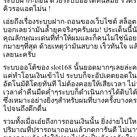
ระบบฝาก-ถอน ด้วยระบบออโต้ทันสมัย รวดร็ว
คิวรอแอดไม่น !
เอ่ยถึงเรื่องระบบฝาก-ถอนของเว็บไซต์ สล็อต
บอกเลยว่ามันล้ำยุคจริงๆครับผม! ประเด็นนี้นั
คุณลักษณะเด่นที่ทำให้ผมและก็คนไม่ใช่น้อย
กมายๆที่สุด ด้วยเหตุว่ามันสบาย เร็วทันใจ แ
เลยนะครับ
ระบบออโต้ของ slot168 นั้นยอดมากๆเลยล่ะค
แค่ทำโอนเงินเข้าไป ระบบก็จะอัปเดตยอดใ
อัตโนมัติโดยทันที ไม่ต้องคอยให้เสียเวลา ไม
เวลาค่ำคืนมืดค่ำๆระบบก็ดำเนินการได้ดิบได้
ซึ่งเหมาะอย่างยิ่งๆสำหรับผมที่บางครั้งบาง
ไปจนถึงดึกดื่น
รวมทั้งเมื่อเอ๋ยถึงการถอนเงินนั้น ยิ่งง่ายไปใ
ปริมาณที่ปรารถนาถอนแล้วกดการันตี ไม่นานเ