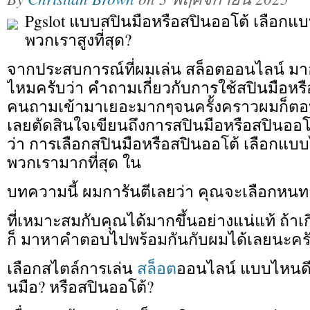
Pgslot แบบสปินมือหรือสปินออโต้ เลือกแ
พวกเราสูงที่สุด?
จากประสบการณ์ที่ผมเล่น สล็อตออนไลน์ มาอ
ไหมครับว่า คำถามเกี่ยวกับการใช้สปินมือหรือ
คนถามเข้ามาเยอะมากๆจนครั้งคราวผมก็ตอบ
เลยตัดสินใจเขียนถึงการสปินมือหรือสปินออ
ว่า การเลือกสปินมือหรือสปินออโต้ เลือกแบ
พวกเรามากที่สุด ใน
บทความนี้ ผมการันตีเลยว่า คุณจะเลือกหนท
ที่เหมาะสมกับคุณได้มากขึ้นอย่างแน่แท้ ถ้าเ
ก็ มาหาคำตอบไปพร้อมกันกับผมได้เลยนะคร
เลือกสไตล์การเล่น
สล็อต
ออนไลน์ แบบไหนดียิ
นมือ? หรือสปินออโต้?