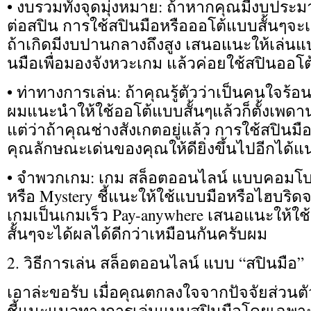
• งบรวมทั้งจุดมุ่งหมาย: ถ้าหากคุณมีงบประม
ต่อสปิน การใช้สปินมือหรือออโต้แบบสั้นๆจะเห
ถ้าเกิดมีงบปานกลางถึงสูง เสนอแนะให้เล่น
นมือเพื่อมองจังหวะเกม แล้วค่อยใช้สปินออโต้
• ท่าทางการเล่น: ถ้าคุณรู้ตัวว่าเป็นคนใจร้
ผมแนะนำให้ใช้ออโต้แบบสั้นๆแล้วก็ตั้งเพดา
แต่ว่าถ้าคุณช่างสังเกตอยู่แล้ว การใช้สปินมื
คุณลักษณะเด่นของคุณให้ดียิ่งขึ้นไปอีกได้
• จำพวกเกม: เกม สล็อตออนไลน์ แบบคอมโบ 
หรือ Mystery ชี้แนะให้ใช้แบบมือหรือไฮบริดจะด
เกมเป็นเกมเร็ว Pay-anywhere เสนอแนะให้ใช
สั้นๆจะได้ผลได้ดีกว่าเหมือนกันครับผม
2. วิธีการเล่น สล็อตออนไลน์ แบบ “สปินมือ”
เอาล่ะขอรับ เมื่อคุณตกลงใจจากปัจจัยส่วนต
ชี้แนะแนวทางการเล่นแบบสปินมือโดยเฉพาะอ