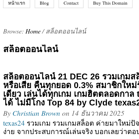
หน้าแรก
Blog
Contact
Buy This Domain
Browse:
Home
/
สล็อตออนไลน์
สล็อตออนไลน์
สล็อตออนไลน์ 21 DEC 26 รวมเกมสล็
หรือเสีย คืนทุกยอด 0.3% สมาชิกใหม่
เดียว เล่นได้ทุกเกม เกมฮิตตลอดกาล t
ได้ ไม่มีโกง Top 84 by Clyde texas
By
Christian Brown
on
14 ธันวาคม 2025
texas24
รวมเกม รวมเกมสล็อต ค่ายมาใหม่ปัจ
ง่าย จากประสบการณ์เล่นจริง บอกเลยว่าตอ