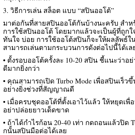
3. วิธีการเล่น สล็อต แบบ “สปินออโต้”
มาต่อกันที่สายสปินออโต้กันบ้างนะครับ สำหรั
การใช้สปินออโต้ โดยมากแล้วจะเป็นผู้ที่ถูก
ทันใจ บ่อย การใช้ออโต้สปินก็จะให้ผลลัพธ์ใน
สามารถเล่นตามกระบวนการดังต่อไปนี้ได้เล
• ตั้งรอบออโต้ครั้งละ 10-20 สปิน ชี้แนะว่าอย่า
ดีมากยิ่งกว่า
• คุณสามารถเปิด Turbo Mode เพื่อสปินเร็วข
อย่างยิ่งช่วงที่สัญญาณดี
• เมื่อครบชุดออโต้ที่ตั้งเอาไว้แล้ว ให้หยุดเพ
อย่าปล่อยยาวเด็ดขาด
• ถ้าได้กำไรก้อน 20-40 เท่า กดถอนแล้วปิด 
กนั้นสปินมือต่อได้เลย