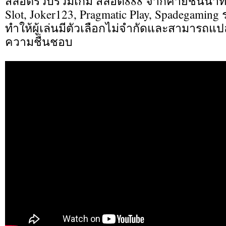
สล็อตรวบรวมเกม สล็อต888 จากค่ายชั้นนำทั้
Slot, Joker123, Pragmatic Play, Spadegaming 
ทำให้ผู้เล่นมีตัวเลือกไม่จำกัดและสามารถแ
ความชื่นชอบ