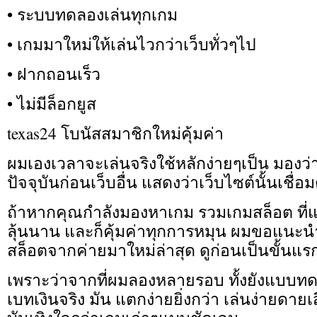
• ระบบทดลองเล่นทุกเกม
• เกมมาใหม่ให้เล่นไวกว่าเว็บทั่วๆไป
• ฝากถอนเร็ว
• ไม่มีล็อกยูส
texas24 โบนัสสมาชิกใหม่คุ้มค่า
ผมเองเวลาจะเล่นจริงใช้หลักง่ายๆเป็น มองว่
ปัจจุบันก่อนเว็บอื่น แสดงว่าเว็บไซต์นั้นเชื่
ถ้าหากคุณกำลังมองหาเกม รวมเกมสล็อต ที่แตก
ลุ้นนาน และก็คุ้มค่าทุกการหมุน ผมขอแนะ
สล็อตจากค่ายมาใหม่ล่าสุด ดูก่อนเป็นขั้นแร
เพราะว่าจากที่ผมลองหลายรอบ ทั้งยังแบบทด
เบทเงินจริง มัน แตกง่ายยิ่งกว่า เล่นง่ายดายเส