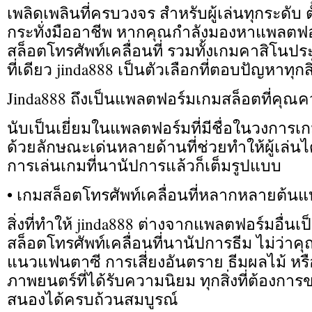
เพลิดเพลินที่ครบวงจร สำหรับผู้เล่นทุกระดับ ตั้
กระทั่งมืออาชีพ หากคุณกำลังมองหาแพลตฟอ
สล็อตโทรศัพท์เคลื่อนที่ รวมทั้งเกมคาสิโนป
ที่เดียว jinda888 เป็นตัวเลือกที่ตอบปัญหาทุกสิ
Jinda888 ถึงเป็นแพลตฟอร์มเกมสล็อตที่คุ
นับเป็นเยี่ยมในแพลตฟอร์มที่มีชื่อในวงการ
ด้วยลักษณะเด่นหลายด้านที่ช่วยทำให้ผู้เล่น
การเล่นเกมที่นานัปการแล้วก็เต็มรูปแบบ
• เกมสล็อตโทรศัพท์เคลื่อนที่หลากหลายต้น
สิ่งที่ทำให้ jinda888 ต่างจากแพลตฟอร์มอื่
สล็อตโทรศัพท์เคลื่อนที่นานัปการธีม ไม่ว่าคุ
แนวแฟนตาซี การเสี่ยงอันตราย ธีมผลไม้ หรื
ภาพยนตร์ที่ได้รับความนิยม ทุกสิ่งที่ต้องการ
สนองได้ครบถ้วนสมบูรณ์