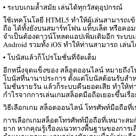
• ระบบเกมล้ำสมัย เล่นได้ทุกวัสดุอุปกรณ์
ใช้เทคโนโลยี HTML5 ทำให้ผู้เล่นสามารถเข้
ถือ ได้ทั้งยังบนสมาร์ทโฟน แท็บเล็ต หรือคอม
จำเป็นต้องดาวน์โหลดแอปเพิ่มเติมอีก ระบบเก
Android รวมทั้ง iOS ทำให้ท่านสามารถ เล่นได้
• โบนัสแล้วก็โปรโมชั่นที่จัดเต็ม
อีกหนึ่งจุดแข็งของ สล็อตออนไลน์ หมายถึงโป
โบนัสที่นานาประการ ตั้งแต่โบนัสต้อนรับสำหร
โมชั่นรายวัน แล้วก็ระบบคืนยอดเสีย ทำให้ท่
กำไรจากการเล่นเกมสล็อตมือถือเยอะขึ้นเรื่
วิธีเลือกเกม สล็อตออนไลน์ โทรศัพท์มือถือที
การเลือกเกมสล็อตโทรศัพท์มือถือที่เหมาะสมกับ
ยาก หากคุณรู้เรื่องแนวทางพื้นฐานของการเ