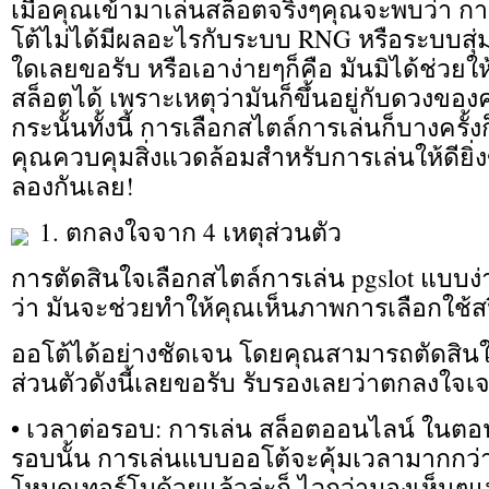
เมื่อคุณเข้ามาเล่นสล็อตจริงๆคุณจะพบว่า ก
โต้ไม่ได้มีผลอะไรกับระบบ RNG หรือระบบสุ่
ใดเลยขอรับ หรือเอาง่ายๆก็คือ มันมิได้ช่วย
สล็อตได้ เพราะเหตุว่ามันก็ขึ้นอยู่กับดวงขอ
กระนั้นทั้งนี้ การเลือกสไตล์การเล่นก็บางครั
คุณควบคุมสิ่งแวดล้อมสำหรับการเล่นให้ดียิ่งข
ลองกันเลย!
1. ตกลงใจจาก 4 เหตุส่วนตัว
การตัดสินใจเลือกสไตล์การเล่น pgslot แบบง
ว่า มันจะช่วยทำให้คุณเห็นภาพการเลือกใช้ส
ออโต้ได้อย่างชัดเจน โดยคุณสามารถตัดสินใ
ส่วนตัวดังนี้เลยขอรับ รับรองเลยว่าตกลงใจเ
• เวลาต่อรอบ: การเล่น สล็อตออนไลน์ ในตอน
รอบนั้น การเล่นแบบออโต้จะคุ้มเวลามากกว่า
โหมดเทอร์โบด้วยแล้วล่ะก็ ไวกว่ามองเห็นๆแ