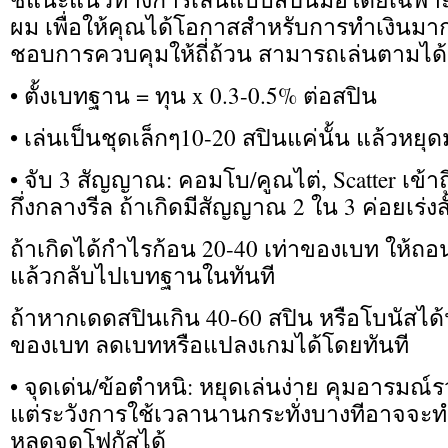
ผม เพื่อให้คุณได้โอกาสสำหรับการทำเงินมากขึ
ชอบการควบคุมให้ถี่ถ้วน สามารถเล่นตามได
• ตั้งเบทฐาน = ทุน x 0.3-0.5% ต่อสปิน
• เล่นเป็นชุดเล็กๆ10-20 สปินแค่นั้น แล้วหย
• จับ 3 สัญญาณ: คอมโบ/คูณไต่, Scatter เข้าถี
กึ่งกลางรีล ถ้าเกิดมีสัญญาณ 2 ใน 3 ค่อยเร่งสั
ถ้าเกิดได้กำไรก้อน 20-40 เท่าของเบท ให้ถ
แล้วกลับไปเบทฐานในทันที
ถ้าหากเดดสปินเกิน 40-60 สปิน หรือโบนัสได้น
ของเบท ลดเบทหรือแปลงเกมได้โดยทันที
• จุดเด่น/ข้อตำหนิ: หยุดเล่นง่าย คุมอารมณ์ร
แต่ระวังการใช้เวลานานกระทั่งบางทีอาจจะท
หลุดจุดโฟกัสได้