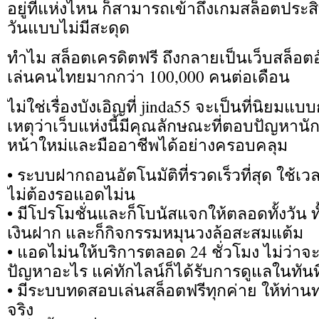
อยู่ที่แห่งไหน ก็สามารถเข้าถึงเกมสล็อตประ
วันแบบไม่มีสะดุด
ทำไม สล็อตเครดิตฟรี ถึงกลายเป็นเว็บสล็อต
เล่นคนไทยมากกว่า 100,000 คนต่อเดือน
ไม่ใช่เรื่องบังเอิญที่ jinda55 จะเป็นที่นิยม
เหตุว่าเว็บแห่งนี้มีคุณลักษณะที่ตอบปัญหานัก
หน้าใหม่และมืออาชีพได้อย่างครอบคลุม
• ระบบฝากถอนอัตโนมัติที่รวดเร็วที่สุด ใช้เวล
ไม่ต้องรอแอดไม่น
• มีโปรโมชั่นและก็โบนัสแจกให้ตลอดทั้งวัน ทั
เงินฝาก และก็กิจกรรมหมุนวงล้อสะสมแต้ม
• แอดไม่นให้บริการตลอด 24 ชั่วโมง ไม่ว่า
ปัญหาอะไร แค่ทักไลน์ก็ได้รับการดูแลในทันท
• มีระบบทดสอบเล่นสล็อตฟรีทุกค่าย ให้ท่า
จริง