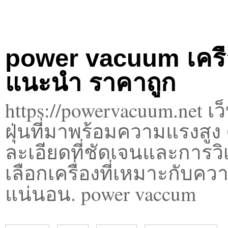
power vacuum เครื่อง
แนะนำ ราคาถูก
https://powervacuum.net เ
ฝุ่นที่มาพร้อมความแรงสูง
ละเอียดที่ชัดเจนและการวิเ
เลือกเครื่องที่เหมาะกับค
แน่นอน. power vaccum