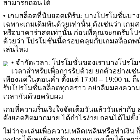
สามารถถอนได้
• เกมสล็อตที่นับยอดเทิร์น: บางโปรโมชั่นบา
เฉพาะเกมเดิมพันด้วยเท่านั้น ดังเช่นว่า เกมส
หรือบาคาร่าสดเท่านั้น ก่อนที่คุณจะกดรับโปร
ด้วยว่า โปรโมชั่นนี้ครอบคลุมกับเกมสล็อตพน
เล่นไหม
• จำกัดเวลา: โปรโมชั่นของเราบางโปรโมช
เวลาสำหรับเพื่อการรับด้วย ยกตัวอย่างเช
เพียงแค่ในตอนค่ำ ตั้งแต่ 17:00 – 19:00 น. ก็เ
รับโปรโมชั่นสล็อตทุกคราว อย่าลืมมองความ
เวลากันด้วยครับผม
เกมที่ความรื่นเริงใจจัดเต็มวันแล้ววันเล่ากั
ดังยอดฮิตมากมาย ได้กำไรง่าย ถอนได้ไม่ยั้ง
ไม่ว่าจะเล่นเพื่อความเพลิดเพลินหรือทำเงิน ก
pgslot ได้เลยจ้ะขอรับ คุณจะมองเห็นได้เลยว