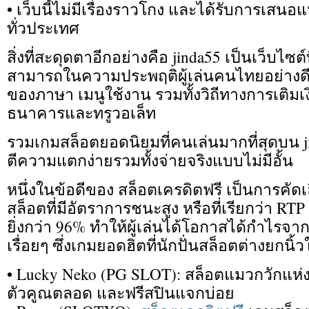
• เว็บนี้ไม่มีเรื่องราวโกง และได้รับการเสนอแ
ทั่วประเทศ
สิ่งที่สะดุดตาอีกอย่างคือ jinda55 เป็นเว็บไซต์
สามารถในความประพฤติผู้เล่นคนไทยอย่างดีเยี่
ของภาษา เมนูใช้งาน รวมทั้งวิถีทางการเติมเงิน
ธนาคารและทรูวอเล็ท
รวมเกมสล็อตยอดนิยมที่คนเล่นมากที่สุดบน j
ตีความแตกง่ายรวมทั้งจ่ายจริงแบบไม่มีอั้น
หนึ่งในข้อดีของ สล็อตเครดิตฟรี เป็นการคั
สล็อตที่มีอัตราการชนะสูง หรือที่เรียกว่า RTP
ยิ่งกว่า 96% ทำให้ผู้เล่นได้โอกาสได้กำไรจา
เรื่อยๆ ซึ่งเกมยอดฮิตที่นักปั่นสล็อตต่างยกนิ้วให
• Lucky Neko (PG SLOT): สล็อตแมวกวักแห่ง
ตัวคูณตลอด และฟรีสปินแจกบ่อย