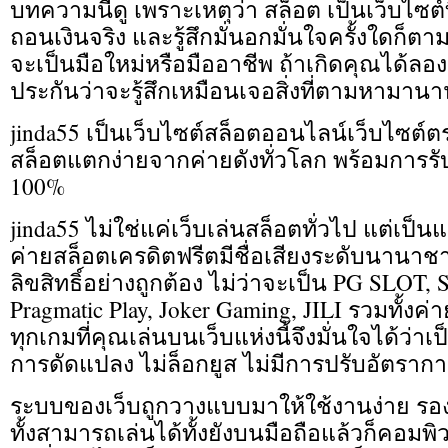
บทความนี้ดู เพราะเหตุว่า สล็อต เป็นเว็บไซต์ท
ถอนเงินจริง และรู้สึกมั่นอกมั่นใจครั้งใดก็ตา
จะเป็นมือใหม่หรือมืออาชีพ ถ้าเกิดคุณได้ลองเว
ประกันว่าจะรู้สึกเหมือนเจอสิ่งที่ตามหามาน
jinda55 เป็นเว็บไซต์สล็อตออนไลน์เว็บไซต์ต
สล็อตแตกง่ายจากค่ายดังทั่วโลก พร้อมการรับ
100%
jinda55 ไม่ใช่แค่เว็บเล่นสล็อตทั่วไป แต่เป
ค่ายสล็อตเครดิตฟรีตมีชื่อเสียงระดับนานาชาต
ลิขสิทธิ์อย่างถูกต้อง ไม่ว่าจะเป็น PG SLOT
Pragmatic Play, Joker Gaming, JILI รวมทั้งค
ทุกเกมที่คุณเล่นบนเว็บแห่งนี้จึงมั่นใจได้ว่าเ
การดัดแปลง ไม่ล็อกยูส ไม่มีการปรับอัตรากา
ระบบของเว็บถูกวางแบบมาให้ใช้งานง่าย ร
ทั้งสามารถเล่นได้ทั้งยังบนมือถือแล้วก็คอมพิ