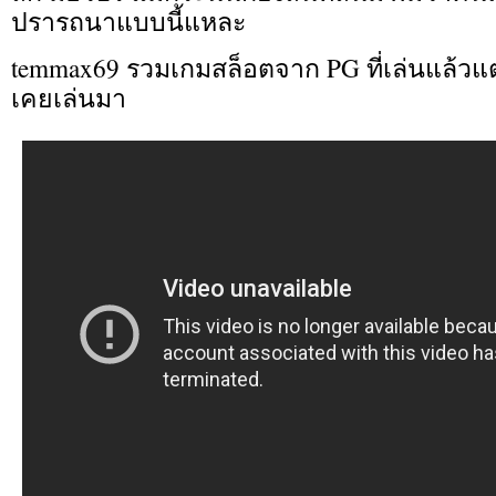
ปรารถนาแบบนี้แหละ
temmax69 รวมเกมสล็อตจาก PG ที่เล่นแล้วแตก
เคยเล่นมา