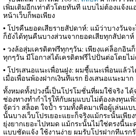
เพิ่มเติมอีกเท่าตัวโดยทันที แบบไม่ต้องแจ้ง
หน้าเว็บก็พอเพียง
• โปรคืนยอดเสียรายสัปดาห์: แม้ว่าบางวันจะ
ก็ยังได้ทุนคืนบางส่วนจากยอดเสียทุกสัปดาห์
• วงล้อสุ่มเครดิตฟรีทุกๆวัน: เพียงแค่ล็อกอินก
ทุกๆวัน มีโอกาสได้เครดิตฟรีไปปั่นต่อโดยไม่ต
• โปรเสนอแนะเพื่อนฝูง: ผมชี้แนะเพื่อนแล้วไ
เมื่อเพื่อนพ้องฝากเงินทีแรก ยิ่งเสนอแนะมาก 
ทั้งหมดทั้งปวงนี้เป็นโปรโมชั่นที่ผมใช้จริง ได้
ช่องทางทำกำไรให้กับผมแบบไม่ต้องลงทุนเพิ่
จัดว่า สล็อต ใจป้ำ รวมทั้งคิดมาเพื่อผู้เล่นแ
นั้นบางเว็บโปรเยอะแยะก็จริงแม้กระนั้นเพีย
ยุ่งยากเยอะไปหมด แม้กระนั้นไม่ใช่ตรงนี้นะ
แบบชัดแจ้ง ใช้งานง่าย ผมรับโปรฝากทีแรกรับเ