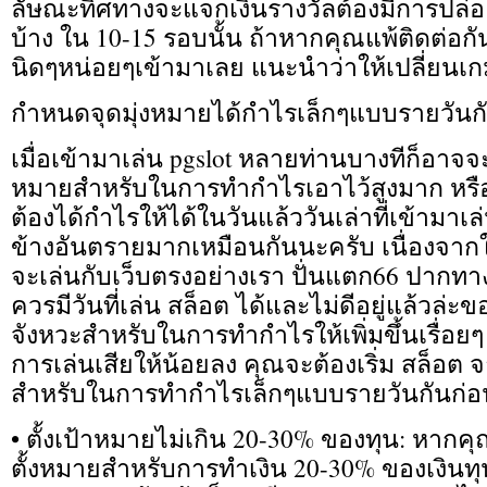
ลัษณะทิศทางจะแจกเงินรางวัลต้องมีการปล่
บ้าง ใน 10-15 รอบนั้น ถ้าหากคุณแพ้ติดต่อกั
นิดๆหน่อยๆเข้ามาเลย แนะนำว่าให้เปลี่ยนเก
กำหนดจุดมุ่งหมายได้กำไรเล็กๆแบบรายวันกั
เมื่อเข้ามาเล่น pgslot หลายท่านบางทีก็อาจจ
หมายสำหรับในการทำกำไรเอาไว้สูงมาก หรื
ต้องได้กำไรให้ได้ในวันแล้ววันเล่าที่เข้ามาเล
ข้างอันตรายมากเหมือนกันนะครับ เนื่องจากใ
จะเล่นกับเว็บตรงอย่างเรา ปั่นแตก66 ปากทางเ
ควรมีวันที่เล่น สล็อต ได้และไม่ดีอยู่แล้วล่ะขอร
จังหวะสำหรับในการทำกำไรให้เพิ่มขึ้นเรื่อย
การเล่นเสียให้น้อยลง คุณจะต้องเริ่ม สล็อต
สำหรับในการทำกำไรเล็กๆแบบรายวันกันก่อ
• ตั้งเป้าหมายไม่เกิน 20-30% ของทุน: หากคุ
ตั้งหมายสำหรับการทำเงิน 20-30% ของเงินทุน