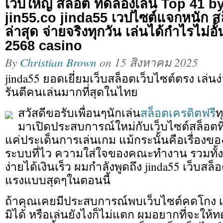
เว็บใหญ่ สล็อต ทดลองเล่น Top 41 b
jin55.co jinda55 เวปไซต์แจกหนัก ส
ล่าสุด จ่ายจริงทุกวัน เล่นได้กำไรไม่อั
2568 casino
By
Christian Brown
on
15 สิงหาคม 2025
jinda55 ยอดเยี่ยมเว็บสล็อตเว็บไซต์ตรง เล่นง่
รันตีคนเล่นมากที่สุดในไทย
สวัสดีขอรับเพื่อนๆนักเล่น
สล็อตเครดิตฟรี
ท
มาเปิดประสบการณ์ใหม่กับเว็บไซต์สล็อตที
แค่ประเด็นการเล่นเกม แม้กระนั้นคือเรื่องขอ
ระบบที่ไว ความใส่ใจของคณะทำงาน รวมทั้ง
ง่ายได้เงินเร็ว ผมกำลังพูดถึง jinda55 เว็บสล็
แรงแบบสุดๆในตอนนี้
ถ้าคุณเคยมีประสบการณ์พบเว็บไซต์คดโกง เ
มิได้ หรือเล่นยังไงก็ไม่แตก ผมอยากที่จะให้