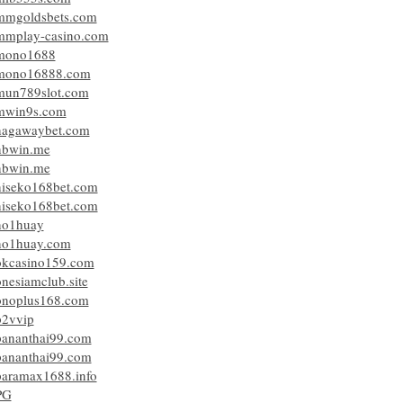
mmgoldsbets.com
mmplay-casino.com
mono1688
mono16888.com
mun789slot.com
mwin9s.com
nagawaybet.com
nbwin.me
nbwin.me
niseko168bet.com
niseko168bet.com
no1huay
no1huay.com
okcasino159.com
nesiamclub.site
onoplus168.com
p2vvip
pananthai99.com
pananthai99.com
paramax1688.info
PG