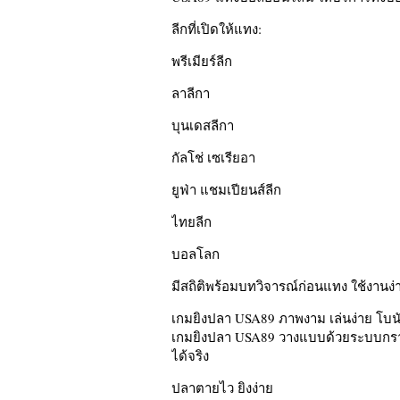
ลีกที่เปิดให้แทง:
พรีเมียร์ลีก
ลาลีกา
บุนเดสลีกา
กัลโช่ เซเรียอา
ยูฟ่า แชมเปียนส์ลีก
ไทยลีก
บอลโลก
มีสถิติพร้อมบทวิจารณ์ก่อนแทง ใช้งานง
เกมยิงปลา USA89 ภาพงาม เล่นง่าย โบน
เกมยิงปลา USA89 วางแบบด้วยระบบกราฟิก
ได้จริง
ปลาตายไว ยิงง่าย