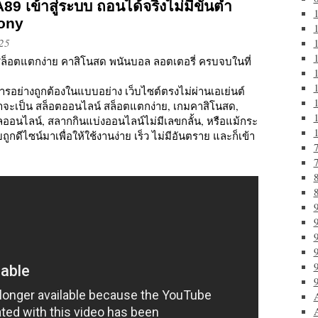
เข้าสู่ระบบ ถอนได้จริงไม่มีขั้นต่ำ
Tony
25
 สล็อตแตกง่าย คาสิโนสด พนันบอล ลอตเตอรี่ ครบจบในที่
การอย่างถูกต้องในแบบอย่าง เว็บไซต์ตรงไม่ผ่านเอเย่นต์
่ว่าจะเป็น สล็อตออนไลน์ สล็อตแตกง่าย, เกมคาสิโนสด,
อนไลน์, สลากกินแบ่งออนไลน์ไม่มีเลขกลั้น, หรือแม้กระ
ถูกดีไซน์มาเพื่อให้ใช้งานง่าย เร็ว ไม่มีอันตราย และก็เข้า
9