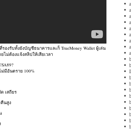
a
a
่รองรับทั้งยังบัญชีธนาคารและก็ TrueMoney Wallet ผู้เล่น
ไม่ต้องแจ้งสลิปให้เสียเวลา
 USA89?
 ไม่มีอันตราย 100%
ด
ด เสถียร
คืนสูง
b
น
b
ง