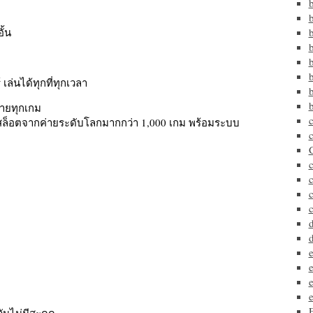
ั้น
เล่นได้ทุกที่ทุกเวลา
่ายทุกเกม
c
มสล็อตจากค่ายระดับโลกมากกว่า 1,000 เกม พร้อมระบบ
วันไม่มีสะดุด