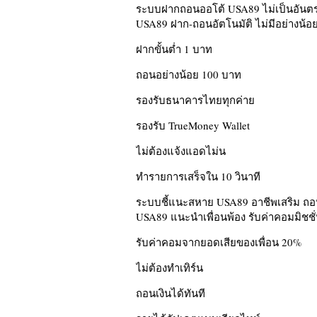
ระบบฝากถอนออโต้ USA89 ไม่เป็นอันต
USA89 ฝาก-ถอนอัตโนมัติ ไม่มีอย่างน้อย
ฝากขั้นต่ำ 1 บาท
ถอนอย่างน้อย 100 บาท
รองรับธนาคารไทยทุกค่าย
รองรับ TrueMoney Wallet
ไม่ต้องแจ้งแอดไม่น
ทำรายการเสร็จใน 10 วินาที
ระบบชี้แนะสหาย USA89 อาชีพเสริม ถอน
USA89 แนะนำเพื่อนพ้อง รับค่าคอมมิชชั่
รับค่าคอมจากยอดเสียของเพื่อน 20%
ไม่ต้องทำเทิร์น
ถอนเงินได้ทันที