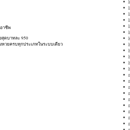
l
l
ออาชีพ
ูงสุดบาทละ 950
l
ทงหวยครบทุกประเภทในระบบเดียว