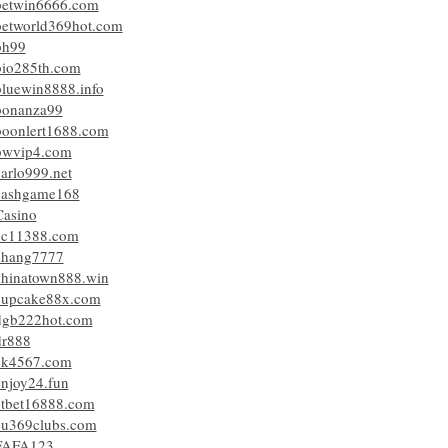
betwin6666.com
betworld369hot.com
bh99
bio285th.com
bluewin8888.info
bonanza99
boonlert1688.com
bwvip4.com
arlo999.net
cashgame168
Casino
cc11388.com
chang7777
chinatown888.win
cupcake88x.com
dgb222hot.com
dr888
ek4567.com
enjoy24.fun
etbet16888.com
eu369clubs.com
FAFA123