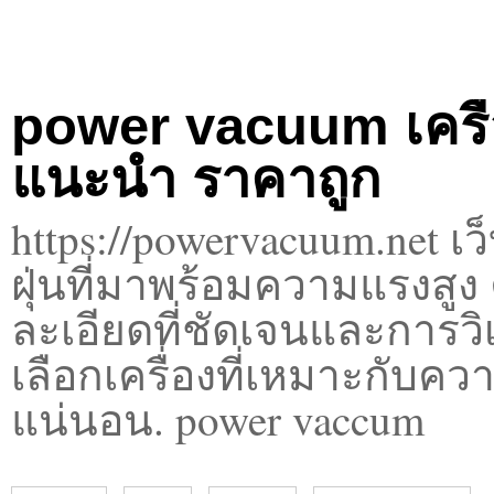
power vacuum เครื่อง
แนะนำ ราคาถูก
https://powervacuum.net เ
ฝุ่นที่มาพร้อมความแรงสูง
ละเอียดที่ชัดเจนและการวิเ
เลือกเครื่องที่เหมาะกับค
แน่นอน. power vaccum