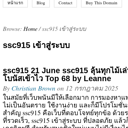
หน้าแรก
Blog
Contact
Buy This Domain
Browse:
Home
/
ssc915 เข้าสู่ระบบ
ssc915 เข้าสู่ระบบ
ssc915 21 June ssc915 ลุ้นทุกไม้เล่
โบนัสเข้าไว Top 68 by Leanne
By
Christian Brown
on
12 กรกฎาคม 2025
ในสมัยที่เว็บพนันมีให้เลือกมาก การมองหาแพล
ไม่เป็นอันตราย ใช้งานง่าย และก็มีโปรโมชั่น
สำคัญ ssc915 คือเว็บที่ตอบโจทย์ทุกข้อ ด้วย
ที่รวดเร็ว, ssc915 เข้าสู่ระบบ ที่ปลอดภัย แล้