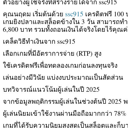
ตัวอย่างผู้ใช้จริงที่สร้างรายได้จาก ssc915
คุณนฤดม เริ่มต้นด้วย
ssc915
เครดิตฟรี 100 
เกมยิงปลาและสล็อตข้างใน 3 วัน สามารถท
6,800 บาท รวมทั้งถอนเงินได้จริงโดยไร้คุณค
เคล็ดวิธีทำเงินจาก ssc915
เลือกเกมที่มีอัตราการจ่าย (RTP) สูง
ใช้เครดิตฟรีเพื่อทดลองเกมก่อนลงทุนจริง
เล่นอย่างมีวินัย แบ่งงบประมาณเป็นสัดส่วน
บทวิจารณ์แนวโน้มผู้เล่นในปี 2025
จากข้อมูลพฤติกรรมผู้เล่นในช่วงต้นปี 2025 พ
ผู้เล่นนิยมเข้าใช้งานผ่านมือถือมากกว่า 78%
เกมที่ได้รับความนิยมสูงสุดเป็นสล็อตและก็บ