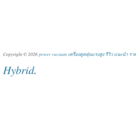
Copyright © 2026
power vacuum เครื่องดูดฝุ่นแรงสูง รีวิว แนะนำ รา
Hybrid
.