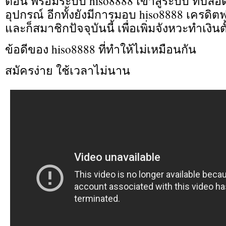
ตอน พร้อมระบบ hiso8888 เข้าสู่ระบบ ที่ปลอด
อุปกรณ์ อีกทั้งยังมีการมอบ hiso8888 เครดิตฟ
และก็สมาชิกปัจจุบันนี้ เพื่อเพิ่มจังหวะทำเงินตั
ข้อดีของ hiso8888 ที่ทำให้ไม่เหมือนกัน
สมัครง่าย ใช้เวลาไม่นาน