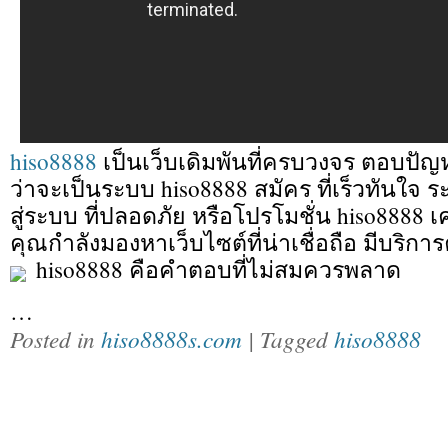
hiso8888
เป็นเว็บเดิมพันที่ครบวงจร ตอบปัญหาผ
ว่าจะเป็นระบบ hiso8888 สมัคร ที่เร็วทันใจ ร
สู่ระบบ ที่ปลอดภัย หรือโปรโมชั่น hiso8888 เคร
คุณกำลังมองหาเว็บไซต์ที่น่าเชื่อถือ มีบริกา
hiso8888 คือคำตอบที่ไม่สมควรพลาด
…
Posted in
hiso8888s.com
| Tagged
hiso8888