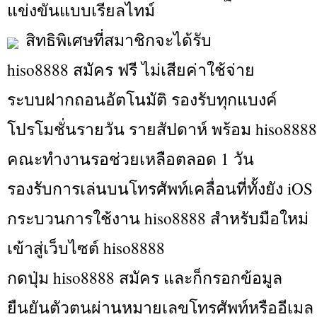
แข่งขันแบบเรียลไทม์
สิทธิพิเศษที่สมาชิกจะได้รับ
hiso8888 สมัคร ฟรี ไม่เสียค่าใช้จ่าย
ระบบฝากถอนอัตโนมัติ รองรับทุกแบงค์
โปรโมชั่นรายวัน รายสัปดาห์ พร้อม hiso8888
คณะทำงานรอช่วยเหลือตลอด 1 วัน
รองรับการเล่นบนโทรศัพท์เคลื่อนที่ทั้งยัง iOS
กระบวนการใช้งาน hiso8888 สำหรับมือใหม่
เข้าสู่เว็บไซต์ hiso8888
กดปุ่ม hiso8888 สมัคร และก็กรอกข้อมูล
ยืนยันตัวตนผ่านหมายเลขโทรศัพท์หรืออีเมล