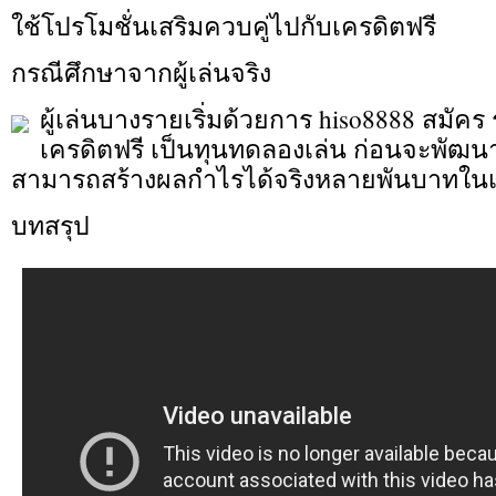
ใช้โปรโมชั่นเสริมควบคู่ไปกับเครดิตฟรี
กรณีศึกษาจากผู้เล่นจริง
ผู้เล่นบางรายเริ่มด้วยการ hiso8888 สมัคร 
เครดิตฟรี เป็นทุนทดลองเล่น ก่อนจะพัฒ
สามารถสร้างผลกำไรได้จริงหลายพันบาทในเว
บทสรุป