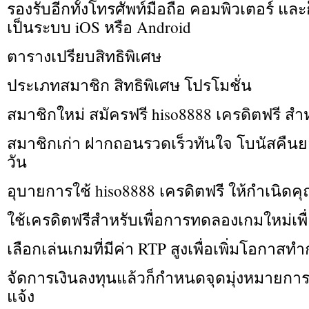
รองรับอีกทั้งโทรศัพท์มือถือ คอมพิวเตอร์ และก
เป็นระบบ iOS หรือ Android
ตารางเปรียบสิทธิพิเศษ
ประเภทสมาชิก สิทธิพิเศษ โปรโมชั่น
สมาชิกใหม่ สมัครฟรี hiso8888 เครดิตฟรี สำหร
สมาชิกเก่า ฝากถอนรวดเร็วทันใจ โบนัสคืนย
วัน
อุบายการใช้ hiso8888 เครดิตฟรี ให้กำเนิดค
ใช้เครดิตฟรีสำหรับเพื่อการทดลองเกมใหม่เพื่
เลือกเล่นเกมที่มีค่า RTP สูงเพื่อเพิ่มโอกาสท
จัดการเงินลงทุนแล้วก็กำหนดจุดมุ่งหมายการ
แจ้ง