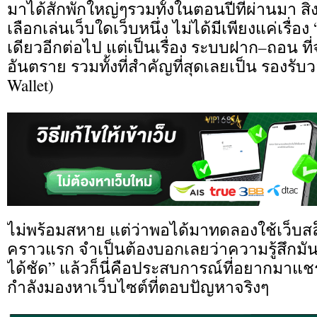
มาได้สักพักใหญ่ๆรวมทั้งในตอนปีที่ผ่านมา สิ่
เลือกเล่นเว็บใดเว็บหนึ่ง ไม่ได้มีเพียงแค่เรื่อ
เดียวอีกต่อไป แต่เป็นเรื่อง ระบบฝาก–ถอน ที่
อันตราย รวมทั้งที่สำคัญที่สุดเลยเป็น รองรั
Wallet)
ไม่พร้อมสหาย แต่ว่าพอได้มาทดลองใช้เว็บสล
คราวแรก จำเป็นต้องบอกเลยว่าความรู้สึกมัน
ได้ชัด” แล้วก็นี่คือประสบการณ์ที่อยากมาแชร
กำลังมองหาเว็บไซต์ที่ตอบปัญหาจริงๆ