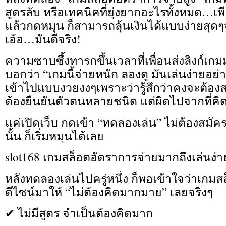
สูตรลับ หรือเทคนิคที่ยุ่งยากอะไรทั้งหมด…เพีย
แล้วกดหมุน ก็สามารถลุ้นเงินได้แบบง่ายสุดๆ
เอ้อ…มันดีจริง!
ความซาบซึ้งทารกขึ้นเวลาที่เพื่อนส่งลิงก์เ
บอกว่า “เกมนี้จ่ายหนัก ลองดู มันเล่นง่ายอย่
เข้าไปแบบงวยงงๆเพราะว่ารู้สึกว่าคงจะต้อ
ต้องยืนยันตัวตนหลายชนิด แต่ผิดไปจากที่ค
แค่เปิดเว็บ กดเข้า “ทดลองเล่น” ไม่ต้องสมัคร
นั้น ก็เริ่มหมุนได้เลย
slot168 เกมสล็อตอัตราการจ่ายมากถึงเล่นง่ายยิ
หลังทดลองเล่นไปครู่หนึ่ง ก็พอเข้าใจว่าเกมสล
ดีไซน์มาให้ “ไม่ต้องคิดมากมาย” เลยจริงๆ
✔ ไม่มีสูตร จำเป็นต้องคิดมาก