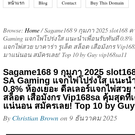
หน้าแรก
Blog
Contact
Buy This Domain
Browse:
Home
/
Sagame168 9 กุมภา 2025 slot168 ค
Gaming แจกไพ่โปร่งใส แนะนำเพื่อนรับทันที 0.8% 
แจกไพ่สวย บาคาร่า รูเล็ต สล็อต เสือมังกร Vip168sa
มาแน่นอน สมัครเลย! Top 10 by Guy vip168sa11
Sagame168 9 กุมภา 2025 slot168 
SA Gaming แจกไพ่โปร่งใส แนะนำเพ
0.8% ห้องเยอะ ดีลเลอร์แจกไพ่สวย บ
สล็อต เสือมังกร Vip168sa คุ้มสุดที
แน่นอน สมัครเลย! Top 10 by Guy
By
Christian Brown
on
9 ธันวาคม 2025