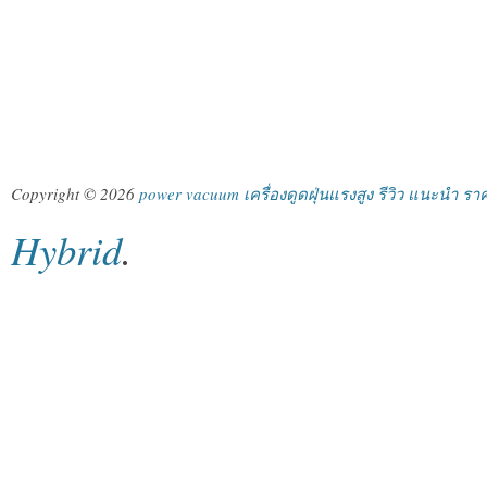
Copyright © 2026
power vacuum เครื่องดูดฝุ่นแรงสูง รีวิว แนะนำ รา
Hybrid
.