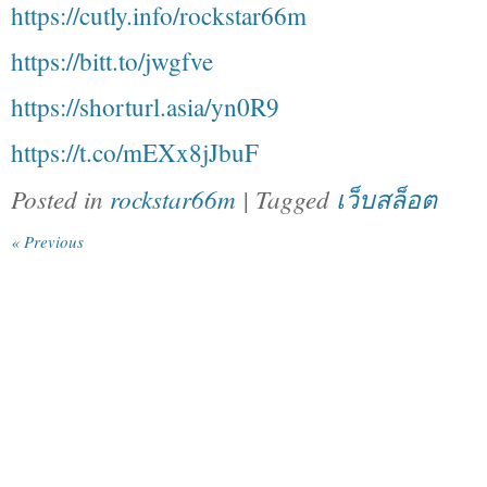
https://cutly.info/rockstar66m
https://bitt.to/jwgfve
https://shorturl.asia/yn0R9
https://t.co/mEXx8jJbuF
Posted in
rockstar66m
| Tagged
เว็บสล็อต
« Previous