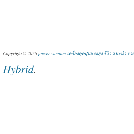
Copyright © 2026
power vacuum เครื่องดูดฝุ่นแรงสูง รีวิว แนะนำ รา
Hybrid
.