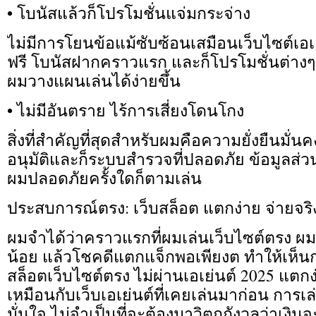
• โบนัสแล้วก็โปรโมชั่นแจ่มกระจ่าง
ไม่มีการโยนข้อแม้ซับซ้อนเสมือนเว็บไซต์เอเ
ฟรี โบนัสฝากคราวแรก และก็โปรโมชั่นต่างๆ
ผมวางแผนเล่นได้ง่ายขึ้น
• ไม่มีอันตราย ไร้การเสี่ยงโดนโกง
สิ่งที่สำคัญที่สุดสำหรับผมคือความยั่งยืนมั่น
อนุมัติและก็ระบบสำรวจที่ปลอดภัย ข้อมูลส่ว
ผมปลอดภัยครั้งใดก็ตามเล่น
ประสบการณ์ตรง: เว็บสล็อต แตกง่าย จ่ายจริ
ผมจำได้ว่าคราวแรกที่ผมเล่นเว็บไซต์ตรง ผม
น้อย แล้วโชคดีแตกแจ็กพอเพียงต ทำให้เห็นก
สล็อตเว็บไซต์ตรง ไม่ผ่านเอเย่นต์ 2025 แตกง่
เหมือนกับเว็บเอเย่นต์ที่เคยเล่นมาก่อน การเล่
มั่นใจ ไม่จำเป็นที่จะต้องมาวิตกกังวลว่าเง