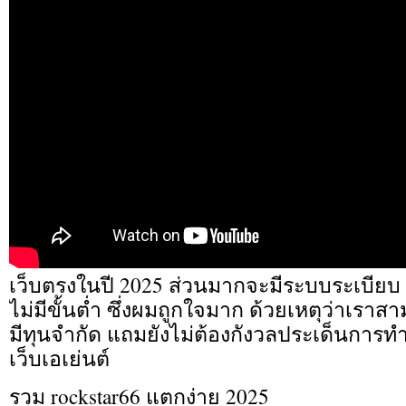
เว็บตรงในปี 2025 ส่วนมากจะมีระบบระเบีย
ไม่มีขั้นต่ำ ซึ่งผมถูกใจมาก ด้วยเหตุว่าเราสา
มีทุนจำกัด แถมยังไม่ต้องกังวลประเด็นการท
เว็บเอเย่นต์
รวม rockstar66 แตกง่าย 2025