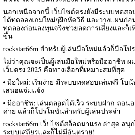
นอกเหนือจากนี้ เว็บไซต์ตรงยังมีระบบทดสอบ
ได้ทดลองเกมใหม่ๆฝึกหัดวิธี และวางแผนก่อนใ
ทดลองก่อนลงทุนจริงช่วยลดการเสี่ยงและก็เ
ขึ้น
rockstar66m สำหรับผู้เล่นมือใหม่แล้วก็มือโปร
ไม่ว่าคุณจะเป็นผู้เล่นมือใหม่หรือมืออาชีพ ผม
เว็บตรง 2025 คือทางเลือกที่เหมาะสมที่สุด
• มือใหม่: เริ่มง่าย มีระบบทดสอบเล่นฟรี โบน
เสนอแจ่มแจ้ง
• มืออาชีพ: เล่นตลอดได้เร็ว ระบบฝาก-ถอน
ค่าย แล้วก็โปรโมชั่นสำหรับผู้เล่นประจำ
rockstar66m เว็บไซต์สล็อตมาแรง ล่าสุด สนุกได
ระบบเสถียรและก็ไม่มีอันตราย!