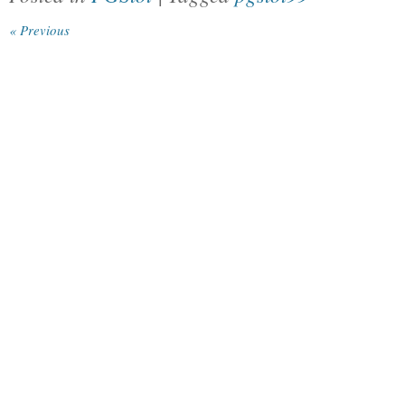
« Previous