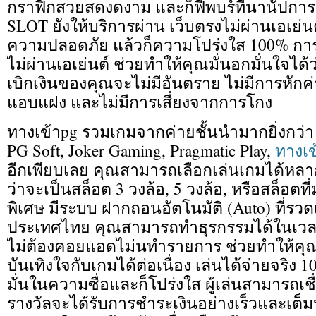
กราฟิกสวยสดงดงาม และก็ฟีพบร์ที่นานัปกา
SLOT ยังให้บริการผ่าน เว็บตรงไม่ผ่านเอเย่นต์ ซ
ความปลอดภัย แล้วก็ความโปร่งใส 100% การเ
ไม่ผ่านเอเย่นต์ ช่วยทำให้คุณมั่นอกมั่นใจได
เบิกเงินของคุณจะไม่มีอันตราย ไม่มีการหักค
แอบแฝง และไม่มีการเสี่ยงจากการโกง
ทางเข้าpg รวมเกมจากค่ายชั้นนำมากยิ่งกว่า 
PG Soft, Joker Gaming, Pragmatic Play,
ทางเข
อีกเพียบเลย คุณสามารถเลือกเล่นเกมได้หล
ว่าจะเป็นสล็อต 3 วงล้อ, 5 วงล้อ, หรือสล็อตที
พิเศษ มีระบบ ฝากถอนอัตโนมัติ (Auto) ที่รวดเ
ประเทศไทย คุณสามารถทำธุรกรรมได้ในเวลาเ
ไม่ต้องคอยแอดไม่นทำรายการ ช่วยทำให้คุ
บันเทิงใจกับเกมได้ต่อเนื่อง เล่นได้จ่ายจริง
มั่นในความซื่อและก็โปร่งใส ผู้เล่นสามารถเชื่
รางวัลจะได้รับการชำระเงินอย่างเร็วและเต็ม