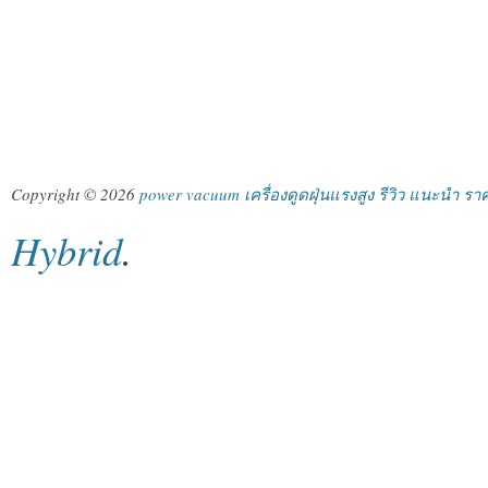
Copyright © 2026
power vacuum เครื่องดูดฝุ่นแรงสูง รีวิว แนะนำ รา
Hybrid
.