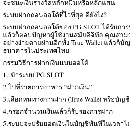
จะชนะเงินรางวัลหลักหมื่นหรือหลักแสน
ระบบฝากถอนออโต้ที่ไวที่สุด ดียังไง?
ระบบฝากถอนออโต้ของ PG SLOT ได้รับการพ
แล้วก็ตอบปัญหาผู้ใช้งานสมัยดิจิทัล คุณสา
อย่างง่ายดายผ่านอีกทั้ง True Wallet แล้วก็บ
ธนาคารในประเทศไทย
กรรมวิธีการฝากเงินแบบออโต้
1.เข้าระบบ PG SLOT
2.ไปที่รายการอาหาร “ฝากเงิน”
3.เลือกหนทางการฝาก (True Wallet หรือบัญ
4.กรอกจำนวนเงินแล้วก็รับรองการฝาก
5.ระบบจะปรับยอดเงินในบัญชีทันทีในเวลาไม่ถ