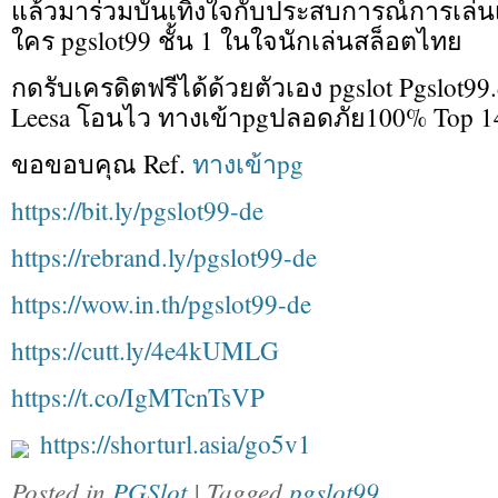
แล้วมาร่วมบันเทิงใจกับประสบการณ์การเล่นเ
ใคร pgslot99 ชั้น 1 ในใจนักเล่นสล็อตไทย
กดรับเครดิตฟรีได้ด้วยตัวเอง pgslot Pgslot99
Leesa โอนไว ทางเข้าpgปลอดภัย100% Top 1
ขอขอบคุณ Ref.
ทางเข้าpg
https://bit.ly/pgslot99-de
https://rebrand.ly/pgslot99-de
https://wow.in.th/pgslot99-de
https://cutt.ly/4e4kUMLG
https://t.co/IgMTcnTsVP
https://shorturl.asia/go5v1
Posted in
PGSlot
| Tagged
pgslot99