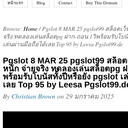
หน้าแรก
Blog
Contact
Buy This Domain
Browse:
Home
/
Pgslot 8 MAR 25 pgslot99 สล็อตเว
จริง ทดลองเล่นสล็อตpg ฝาก-ถอน 1วิพร้อมรับโบนัสท
เล่นผ่านมือถือได้เลย Top 95 by Leesa Pgslot99.de
Pgslot 8 MAR 25 pgslot99 สล็อต
หนัก จ่ายจริง ทดลองเล่นสล็อตpg ฝ
พร้อมรับโบนัสทั้งปีหรือยัง pgslot เล
เลย Top 95 by Leesa Pgslot99.d
By
Christian Brown
on
29 มกราคม 2025