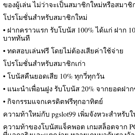
ของผู้เล่น ไม่ว่าจะเป็นสมาชิกใหม่หรือสมาชิก
โปรโมชั่นสำหรับสมาชิกใหม่
• ฝากคราวแรก รับโบนัส 100% ได้แก่ ฝาก 10
บาททันที
• ทดสอบเล่นฟรี โดยไม่ต้องเสียค่าใช้จ่าย
โปรโมชั่นสำหรับสมาชิกเก่า
• โบนัสคืนยอดเสีย 10% ทุกวี่ทุกวัน
• แนะนำเพื่อนฝูง รับโบนัส 20% จากยอดฝาก
• กิจกรรมแจกเครดิตฟรีทุกอาทิตย์
ความท้าใหม่กับ pgslot99 เพิ่มจังหวะสำหรั
ความท้าของโบนัสแจ็คพอต เกมสล็อตจาก P
ที่แจกจริงและแตกง่าย หลายเกมมากับรางวัล