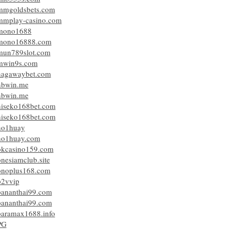
mmgoldsbets.com
mmplay-casino.com
mono1688
mono16888.com
mun789slot.com
mwin9s.com
nagawaybet.com
nbwin.me
nbwin.me
niseko168bet.com
niseko168bet.com
no1huay
no1huay.com
okcasino159.com
nesiamclub.site
onoplus168.com
p2vvip
pananthai99.com
pananthai99.com
paramax1688.info
PG