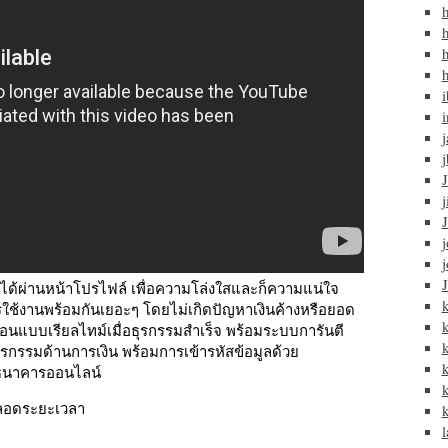
j
ด้ผ่านหน้าโปรไฟล์ เพื่อความโล่งใสและก็ความแน่ใจ
้งานพร้อมกันเยอะๆ โดยไม่เกิดปัญหาเงินค้างหรือยอด
ตือนแบบเรียลไทม์เมื่อธุรกรรมสำเร็จ พร้อมระบบการันตี
จรกรรมด้านการเงิน พร้อมการเข้ารหัสข้อมูลด้วย
ในธนาคารออนไลน์
ตลอดระยะเวลา