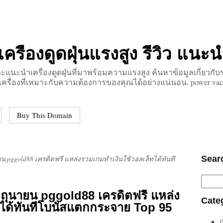
รื่องดูดฝุ่นแรงสูง รีวิว แนะ
ิวและแนะนำเครื่องดูดฝุ่นที่มาพร้อมความแรงสูง ค้นหาข้อมูลเกี่ยว
ือกเครื่องที่เหมาะกับความต้องการของคุณได้อย่างแน่นอน. power va
Buy This Domain
Sear
ายน pggold88 เครดิตฟรี แหล่งรวมเกมทำเงินใช้วอลเล็ทได้ทันที
ิถุนายน pggold88 เครดิตฟรี แหล่ง
Cate
ทได้ทันทีโบนัสแตกกระจาย Top 95