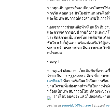
หากคุณมีปัญหาหรือพบปัญหาในการใช้งา
ทุกๆวัน ตลอด 24 ชั่วโมงผ่านหนทางไล
และก็มีประสบการณ์ตรงสำหรับในการให
นอกจากการช่วยเหลือทั่วๆไปแล้ว ทีมง
และการจัดการบัญชี รวมถึงการแนะนำโปร
ประสิทธิภาพเพิ่มมากขึ้นการเดิมพันได้อย
ทันใจ แล้วก็คุ้นเคย พร้อมส่งเสริมให้ผู้เล
ระบบ พร้อมระบบประเมินความชอบใจข้าง
สม่ำเสมอ
บทสรุป
หากคุณกำลังมองหาเว็บเดิมพันที่ครบเครื่
ว่าจะเป็นการ pggold88 สมัคร ที่ง่ายมาก
เครดิตฟรี
ที่แจกจริงวันแล้ววันเล่า พร้
บานใจรวมทั้งช่องทางสำหรับในการทำเงินอย
พร้อมเปิดประสบการณ์ใหม่ที่คุณจะประทั
รายได้ป้อมคงจะแล้วก็ปลอดภัยผ่านแ
Posted in
pggold168bet.com
| Tagged
pg