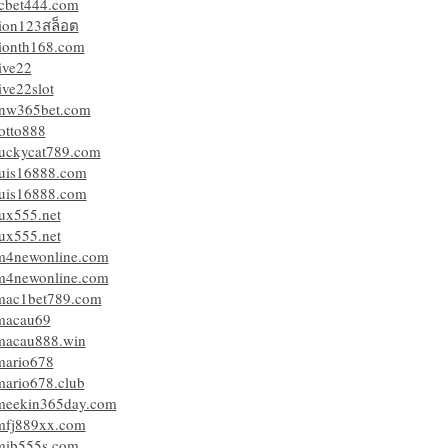
lcbet444.com
lion123สล็อต
lionth168.com
ive22
ive22slot
lnw365bet.com
otto888
luckycat789.com
luis16888.com
luis16888.com
lux555.net
lux555.net
m4newonline.com
m4newonline.com
mac1bet789.com
macau69
macau888.win
mario678
mario678.club
meekin365day.com
mfj889xx.com
mib555s.com