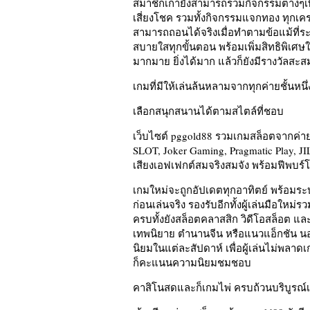
สมาชิกเก่ายังสามารถร่วมกิจกรรมต่างๆเพื
เสี่ยงโชค รวมทั้งกิจกรรมแจกทอง ทุกเคร
สามารถถอนได้จริงเมื่อทำตามข้อแม้ที่ร
สบายใสทุกขั้นตอน พร้อมเพิ่มสิทธิพิเศษ
มากมาย ยิ่งได้มาก แล้วก็ยังมีรางวัลส
เกมที่มีให้เล่นล้นหลามจากทุกค่ายชั้นหนึ่
เลือกสนุกสนานได้ตามสไตล์ที่ชอบ
เว็บไซต์ pggold88 รวมเกมสล็อตจากค่ายม
SLOT, Joker Gaming, Pragmatic Play, JI
เสียงเอฟเฟกต์สมจริงสมจัง พร้อมฟีพบร์โบน
เกมใหม่จะถูกอัปเดตทุกอาทิตย์ พร้อมระ
ก่อนเล่นจริง รองรับอีกทั้งผู้เล่นมือใหม่
ครบทั้งยังสล็อตคลาสสิก วิดีโอสล็อต และ
เทพนิยาย ตำนานจีน หรือแนวแอ็กชัน นอก
นิยมในแต่ละสัปดาห์ เพื่อผู้เล่นไม่พลาดเ
ก็คะแนนความนิยมชมชอบ
คาสิโนสดและก็เกมไพ่ ครบถ้วนบริบูรณ์เร