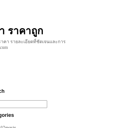
นำ ราคาถูก
กับราคา รายละเอียดที่ชัดเจนและการ
ccum
ch
gories
037movie