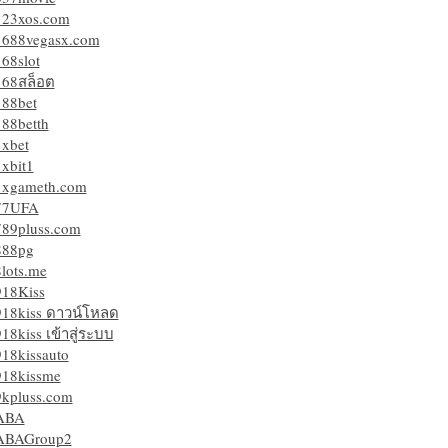
123xos.com
1688vegasx.com
168slot
168สล็อต
188bet
188betth
1xbet
1xbit1
1xgameth.com
77UFA
789pluss.com
888pg
8lots.me
918Kiss
918kiss ดาวน์โหลด
18kiss เข้าสู่ระบบ
918kissauto
918kissme
9kpluss.com
ABA
ABAGroup2