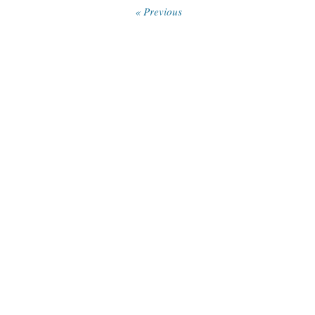
« Previous