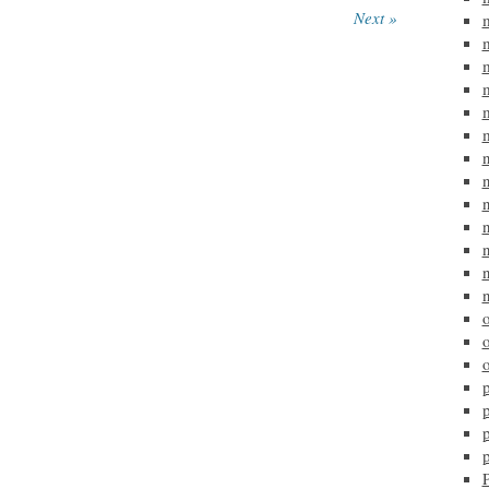
Next »
o