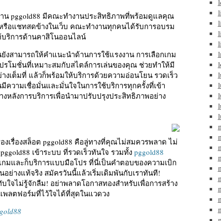
น pggold88 มีคณะทำงานประสิทธิภาพที่พร้อมดูแลคุณ
น์หรือแชทสดข้างในเว็บ คณะทำงานทุกคนได้รับการอบรม
l
้บริการด้านคาสิโนออนไลน์
l
านยังสามารถให้คำแนะนำด้านการใช้แรงงาน การเลือกเกม
l
โมชั่นที่เหมาะสมกับสไตล์การเล่นของคุณ ช่วยทำให้มี
่างเต็มที่ แล้วก็พร้อมให้บริการด้วยความอ่อนโยน รวดเร็ว
่นมีความเชื่อมั่นและมั่นใจในการใช้บริการทุกครั้งที่เข้า
หลังการบริการเพื่อนำมาปรับปรุงประสิทธิภาพอย่าง
องเรื่องสล็อต pggold88 คือลู่ทางที่คุณไม่สมควรพลาด ไม่
 pggold88 เข้าระบบ ที่รวดเร็วทันใจ รวมทั้ง
pggold88
อมเกมและก็บริการแบบมือโปร ที่นี่เป็นคำตอบของความเบิก
่างแท้จริง สมัครวันนี้แล้วเริ่มเดิมพันกับเราทันที!
บใจไม่รู้จักลืม! อย่าพลาดโอกาสทองสำหรับเพื่อการสร้าง
พลตฟอร์มที่ไว้ใจได้ที่สุดในแวดวง
gold88