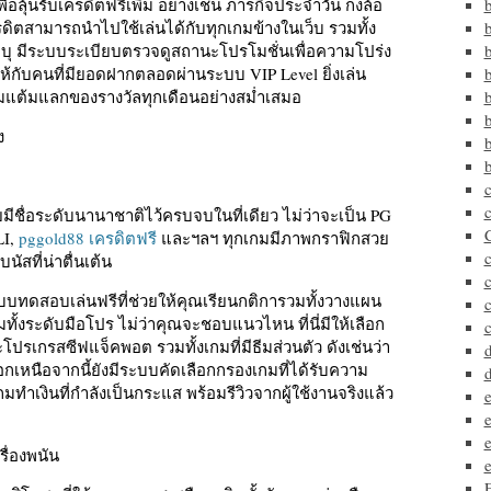
่อลุ้นรับเครดิตฟรีเพิ่ม อย่างเช่น ภารกิจประจำวัน กงล้อ
ดิตสามารถนำไปใช้เล่นได้กับทุกเกมข้างในเว็บ รวมทั้ง
ะบุ มีระบบระเบียบตรวจดูสถานะโปรโมชั่นเพื่อความโปร่ง
ให้กับคนที่มียอดฝากตลอดผ่านระบบ VIP Level ยิ่งเล่น
ะสมแต้มแลกของรางวัลทุกเดือนอย่างสม่ำเสมอ
ง
c
ีชื่อระดับนานาชาติไว้ครบจบในที่เดียว ไม่ว่าจะเป็น PG
LI,
pggold88 เครดิตฟรี
และฯลฯ ทุกเกมมีภาพกราฟิกสวย
ัสที่น่าตื่นเต้น
บบทดสอบเล่นฟรีที่ช่วยให้คุณเรียนกติการวมทั้งวางแผน
รวมทั้งระดับมือโปร ไม่ว่าคุณจะชอบแนวไหน ที่นี่มีให้เลือก
โปรเกรสซีฟแจ็คพอต รวมทั้งเกมที่มีธีมส่วนตัว ดังเช่นว่า
เหนือจากนี้ยังมีระบบคัดเลือกกรองเกมที่ได้รับความ
กมทำเงินที่กำลังเป็นกระแส พร้อมรีวิวจากผู้ใช้งานจริงแล้ว
ื่องพนัน