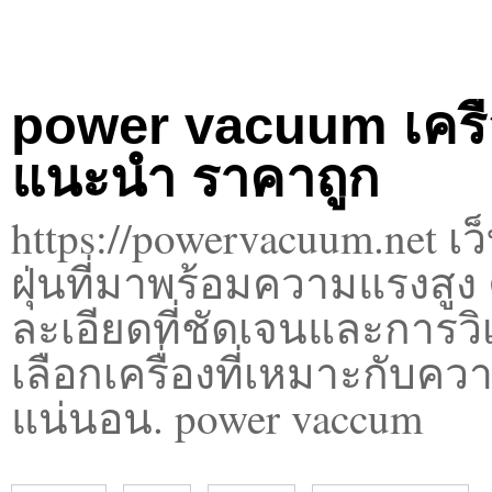
power vacuum เครื่อง
แนะนำ ราคาถูก
https://powervacuum.net เ
ฝุ่นที่มาพร้อมความแรงสูง
ละเอียดที่ชัดเจนและการวิเ
เลือกเครื่องที่เหมาะกับค
แน่นอน. power vaccum