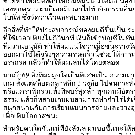
ช่วยทำให้ผมตั้งค่าให้เกมหมุนเองได้ต่อเนื่อง
เองทุกคราว ผมก็เลยมีเวลาไปทำกิจกรรมอื่
โบนัส ซึ่งจัดว่าเร็วและสบายมาก
อีกสิ่งที่ทำให้ประสบการณ์ของผมดีขึ้นเป็น
ที่ใช้เวลาเพียงไม่กี่วินาที เงินก็เข้าบัญชีในท
ทีมงานอนุมัติ ทำให้ผมแน่ใจว่าเมื่อชนะราง
ออกมาใช้ได้จริงๆความรวดเร็วนี้ช่วยให้การเ
อรรถรส แล้วก็ทำให้ผมเล่นได้โดยตลอด
มาเก๊า69 สิ่งที่ผมถูกใจเป็นพิเศษเป็น ควา
เกม ตั้งแต่สล็อตคลาสสิก 3 วงล้อ ไปจนกระทั่
พร้อมกราฟิกรวมทั้งฟีพบร์สุดล้ำ ทุกเกมมีอัตรา
ธรรม แล้วก็หลายเกมผมสามารถทำกำไรได้เ
สนุกสนานกับการเรียนแบบการจ่ายและวางอ
เพื่อเพิ่มโอกาสชนะ
สำหรับคนใดกันแน่ที่ยังลังเล ผมขอชี้แนะให