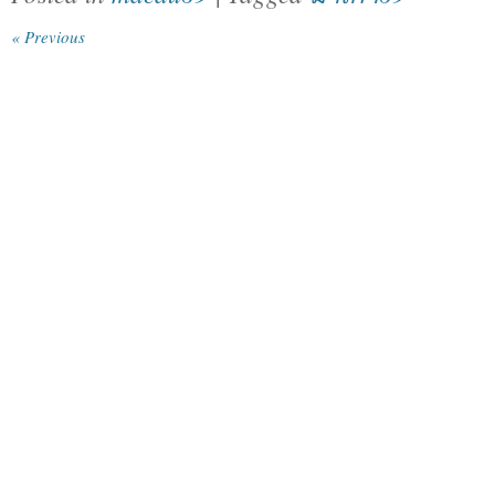
« Previous