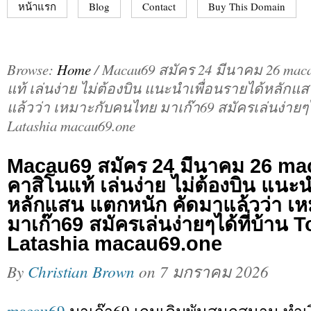
หน้าแรก
Blog
Contact
Buy This Domain
Browse:
Home
/
Macau69 สมัคร 24 มีนาคม 26 mac
แท้ เล่นง่าย ไม่ต้องบิน แนะนำเพื่อนรายได้หลัก
แล้วว่า เหมาะกับคนไทย มาเก๊า69 สมัครเล่นง่ายๆได
Latashia macau69.one
Macau69 สมัคร 24 มีนาคม 26 ma
คาสิโนแท้ เล่นง่าย ไม่ต้องบิน แนะน
หลักแสน แตกหนัก คัดมาแล้วว่า เ
มาเก๊า69 สมัครเล่นง่ายๆได้ที่บ้าน 
Latashia macau69.one
By
Christian Brown
on
7 มกราคม 2026