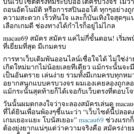
บนเว็บไซต์ตรงที่มีระบบออโต้ครบวงจร ไม่ว
ถอนอัตโนมัติ หรือการสปินออโต้ ทุกๆอย่างถ
ความสะดวก เร็วทันใจ และก็บันเทิงใจสุดๆแน
เลือกเกมดี ช่องทางได้กำไรก็อยู่ไม่ไกล
macau69 สมัคร สมัคร แค่ไม่กี่ขั้นตอน! เริ่มพ
ที่เยี่ยมที่สุด มีเกมครบ
การหาเว็บเดิมพันออนไลน์เชื่อใจได้ ไม่ใช่ง่าย
เกิดใหม่มากไม่น้อยเลยทีเดียว แม้กระนั้นจะมีสักก
เป็นอันตราย เล่นง่าย รวมทั้งมีเกมครบทุกหมวดห
อยากสนุกแบบครบวงจร ผมเองเคยลองถูกลอ
แม้กระนั้นสุดท้ายก็ได้เจอกับเว็บตรงที่ตอบโจท
วันนั้นผมตกลงใจว่าจะลองสมัครเล่นดู macau
ที่ได้ยินเพื่อนพ้องๆชี้แนะว่า “เว็บไซต์นี้ปลอ
เกมเยอะแยะ โบนัสเยอะ”
macau69
ช่วงแรกก็
ต้องยุ่งยากแน่ๆแต่ว่าความจริงคือ สมัครง่ายมา