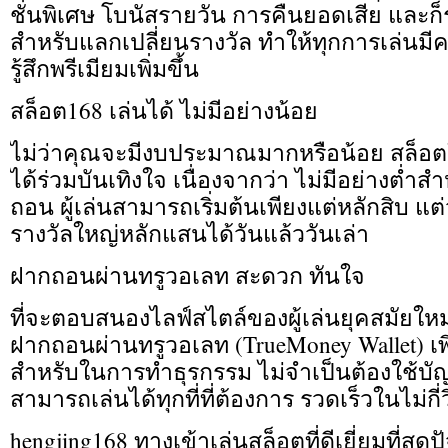
ชั่นพิเศษ โบนัสรายวัน การคืนยอดเสีย และ
สำหรับแลกเปลี่ยนรางวัล ทำให้ทุกการเล่นมีค
รู้สึกพรีเมียมเพิ่มขึ้น
สล็อต168 เล่นได้ ไม่มีอย่างน้อย
ไม่ว่าคุณจะมีงบประมาณมากหรือน้อย สล็อต
ได้ร่วมบันเทิงใจ เนื่องจากว่า ไม่มีอย่างต่ำ
ถอน ผู้เล่นสามารถเริ่มต้นเพียงแต่หลักสิบ แต่
รางวัลใหญ่หลักแสนได้วันแล้ววันเล่า
ฝากถอนผ่านทรูวอเลท สะดวก ทันใจ
ที่จะตอบสนองไลฟ์สไตล์ของผู้เล่นยุคสมัยให
ฝากถอนผ่านทรูวอเลท (TrueMoney Wallet) เ
สำหรับในการทำธุรกรรม ไม่จำเป็นต้องใช้บั
สามารถเล่นได้ทุกที่ที่ต้องการ รวดเร็วในไม่กี่
hengjing168 ทางเข้าเล่นสล็อตที่ดีเยี่ยมที่สุดปั