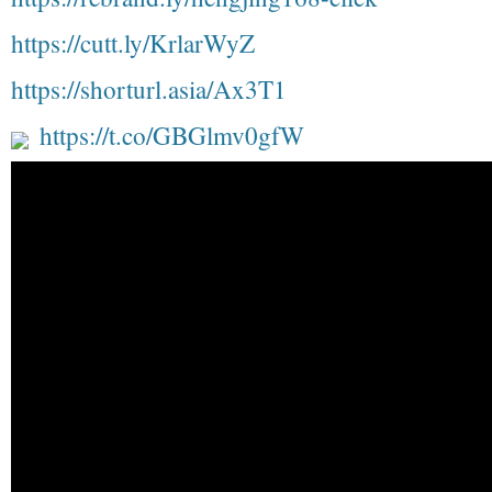
https://cutt.ly/KrlarWyZ
https://shorturl.asia/Ax3T1
https://t.co/GBGlmv0gfW