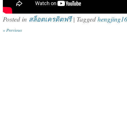
Posted in
สล็อตเครดิตฟรี
| Tagged
hengjing1
« Previous