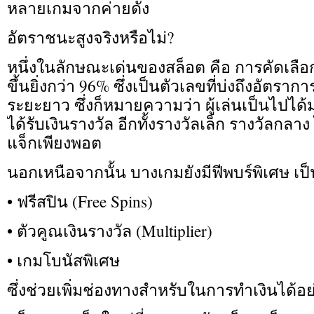
หลายเกมจากค่ายดัง
อัตราชนะสูงจริงหรือไม่?
หนึ่งในลักษณะเด่นของสล็อต คือ การคัดเลือกเ
ขึ้นยิ่งกว่า 96% ซึ่งเป็นตัวเลขที่บ่งถึงอัตรากา
ระยะยาว ซึ่งก็หมายความว่า ผู้เล่นเป็นไปได้
ได้รับเงินรางวัล อีกทั้งรางวัลเล็ก รางวัลกลา
แจ็กเพียงพอต
นอกเหนือจากนั้น บางเกมยังมีฟีพบร์พิเศษ เป็
• ฟรีสปิน (Free Spins)
• ตัวคูณเงินรางวัล (Multiplier)
• เกมโบนัสพิเศษ
ซึ่งช่วยเพิ่มช่องทางสำหรับในการทำเงินได้อย