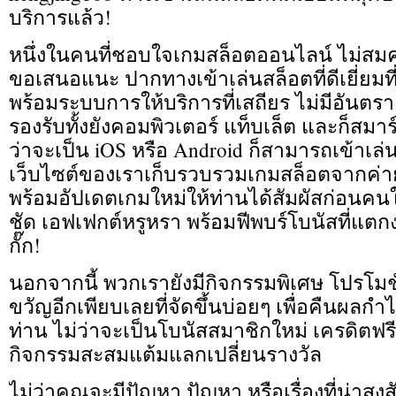
บริการแล้ว!
หนึ่งในคนที่ชอบใจเกมสล็อตออนไลน์ ไม่ส
ขอเสนอแนะ ปากทางเข้าเล่นสล็อตที่ดีเยี่ยมที่สุ
พร้อมระบบการให้บริการที่เสถียร ไม่มีอันตร
รองรับทั้งยังคอมพิวเตอร์ แท็บเล็ต และก็สมา
ว่าจะเป็น iOS หรือ Android ก็สามารถเข้าเล่
เว็บไซต์ของเราเก็บรวบรวมเกมสล็อตจากค่า
พร้อมอัปเดตเกมใหม่ให้ท่านได้สัมผัสก่อนค
ชัด เอฟเฟกต์หรูหรา พร้อมฟีพบร์โบนัสที่แตกง่
กั๊ก!
นอกจากนี้ พวกเรายังมีกิจกรรมพิเศษ โปรโมช
ขวัญอีกเพียบเลยที่จัดขึ้นบ่อยๆ เพื่อคืนผลกำ
ท่าน ไม่ว่าจะเป็นโบนัสสมาชิกใหม่ เครดิตฟร
กิจกรรมสะสมแต้มแลกเปลี่ยนรางวัล
ไม่ว่าคุณจะมีปัญหา ปัญหา หรือเรื่องที่น่าสง