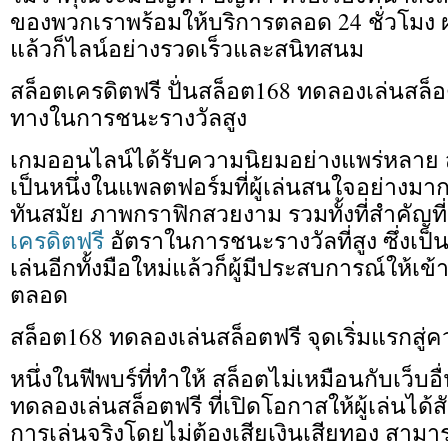
ของพวกเราพร้อมให้บริการตลอด 24 ชั่วโมง 
แล้วก็ไลน์อย่างรวดเร็วและสนิทสนม
สล็อตเครดิตฟรี ปั่นสล็อต168 ทดลองเล่นสล็อ
ทางในการชนะรางวัลสูง
เกมออนไลน์ได้รับความนิยมอย่างแพร่หลาย ส
เป็นหนึ่งในแพลตฟอร์มที่ผู้เล่นสนใจอย่างมาก
ทันสมัย ภาพกราฟิกสวยงาม รวมทั้งที่สำคัญที
เครดิตฟรี
อัตราในการชนะรางวัลที่สูง ซึ่งเป็นสิ
เล่นอีกทั้งมือใหม่แล้วก็ผู้มีประสบการณ์ให้เ
ตลอด
สล็อต168 ทดลองเล่นสล็อตฟรี จุดเริ่มแรกสู่
หนึ่งในฟีพบร์ที่ทำให้ สล็อตไม่เหมือนกับเว็บอ
ทดลองเล่นสล็อตฟรี ที่เปิดโอกาสให้ผู้เล่นได
การเล่นจริงโดยไม่ต้องเสียเงินเสียทอง สามาร