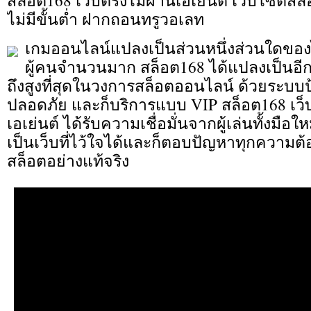
สล็อต168 เว็บตรงไม่ผ่านเอเย่นต์ เว็บไซต์สล็
ไม่มีขั้นต่ำ ฝากถอนทรูวอเลท
เกมออนไลน์แปลงเป็นส่วนหนึ่งส่วนใดขอ
ผู้คนจำนวนมาก สล็อต168 ได้แปลงเป็นอีกหนึ
ถึงสูงที่สุดในวงการสล็อตออนไลน์ ด้วยระ
ปลอดภัย และก็บริการแบบ VIP สล็อต168 เว็
เอเย่นต์ ได้รับความเชื่อมั่นจากผู้เล่นทั้งมือ
เป็นเว็บที่ไว้ใจได้และก็ตอบปัญหาทุกความต
สล็อตอย่างแท้จริง