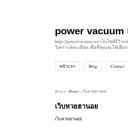
power vacuum เค
https://powervacuum.net เว็บไซต์รีว
วิเคราะห์ละเอียด เพื่อที่คุณจะได้เล
หน้าแรก
Blog
Contact
Browse:
Home
/
เว็บหวยฮานอย
เว็บหวยฮานอย
เว็บหวยฮานอย