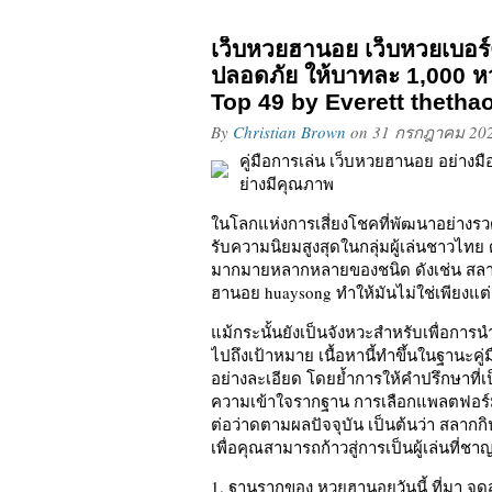
เว็บหวยฮานอย เว็บหวยเบอร์
ปลอดภัย ให้บาทละ 1,000 ห
Top 49 by Everett thetha
By
Christian Brown
on
31 กรกฎาคม 20
คู่มือการเล่น เว็บหวยฮานอย อย่างม
ย่างมีคุณภาพ
ในโลกแห่งการเสี่ยงโชคที่พัฒนาอย่างรว
รับความนิยมสูงสุดในกลุ่มผู้เล่นชาวไทย 
มากมายหลากหลายของชนิด ดังเช่น สลากก
ฮานอย huaysong ทำให้มันไม่ใช่เพียงแต่
แม้กระนั้นยังเป็นจังหวะสำหรับเพื่อการน
ไปถึงเป้าหมาย เนื้อหานี้ทำขึ้นในฐานะคู
อย่างละเอียด โดยย้ำการให้คำปรึกษาที่
ความเข้าใจรากฐาน การเลือกแพลตฟอร์ม
ต่อว่าดตามผลปัจจุบัน เป็นต้นว่า สลากก
เพื่อคุณสามารถก้าวสู่การเป็นผู้เล่นที่ช
1. ฐานรากของ หวยฮานอยวันนี้ ที่มา จุด