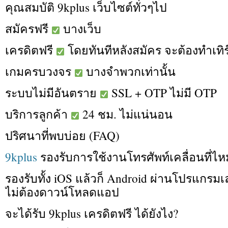
คุณสมบัติ 9kplus เว็บไซต์ทั่วๆไป
สมัครฟรี
บางเว็บ
เครดิตฟรี
โดยทันทีหลังสมัคร จะต้องทำเทิร
เกมครบวงจร
บางจำพวกเท่านั้น
ระบบไม่มีอันตราย
SSL + OTP ไม่มี OTP
บริการลูกค้า
24 ชม. ไม่แน่นอน
ปริศนาที่พบบ่อย (FAQ)
9kplus
รองรับการใช้งานโทรศัพท์เคลื่อนที่ไห
รองรับทั้ง iOS แล้วก็ Android ผ่านโปรแกรมเ
ไม่ต้องดาวน์โหลดแอป
จะได้รับ 9kplus เครดิตฟรี ได้ยังไง?