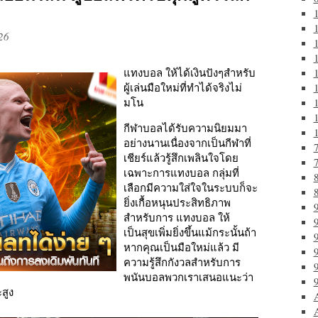
26
แทงบอล ให้ได้เงินปังๆสำหรับ
ผู้เล่นมือใหม่ที่ทำได้จริงไม่
มโน
กีฬาบอลได้รับความนิยมมา
อย่างนานเนื่องจากเป็นกีฬาที่
เชียร์แล้วรู้สึกเพลินใจโดย
เฉพาะการแทงบอล กลุ่มที่
เลือกมีความใส่ใจในระบบก็จะ
ยิ่งเกื้อหนุนประสิทธิภาพ
สำหรับการ แทงบอล ให้
เป็นสุขเพิ่มยิ่งขึ้นแม้กระนั้นถ้า
9
หากคุณเป็นมือใหม่แล้ว มี
ความรู้สึกกังวลสำหรับการ
พนันบอลพวกเราเสนอแนะว่า
สูง