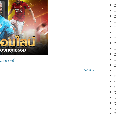
ออนไลน์
Next »
o