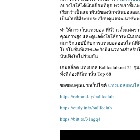
อย่างไรให้ได้เงินเยี่ยมที่สุด พวกเราชี้แน
เรียกว่าเป็นสมาพันธ์ของนักพนันบอลออ
เป็นเว็บที่มีระบบระเบียบดูแลพัฒนาซั
ทำให้การ เว็บแทงบอล ที่นี่ว้าวตั้งแต่ค
คุณภาพสูง และดูแลตั้งใจให้การพนันบอลออนไ
สมาชิกแฮปปี้กับการแทงบอลออนไลน์ที่ดีมา
โปรโมชั่นพิเศษและยังมีแนวทางสำหรับ
บันเทิงใจไปร่วมกัน
เกมสล็อต แทงบอล Ballfcclub.net 21 กุม
ทั้งทีต้องที่นี่เท่านั้น Top 68
ขอขอบคุณมากเว็ปไซต์
แทงบอลออนไลน
https://rebrand.ly/ballfcclub
https://cutly.info/ballfcclub
https://bitt.to/31ngq4