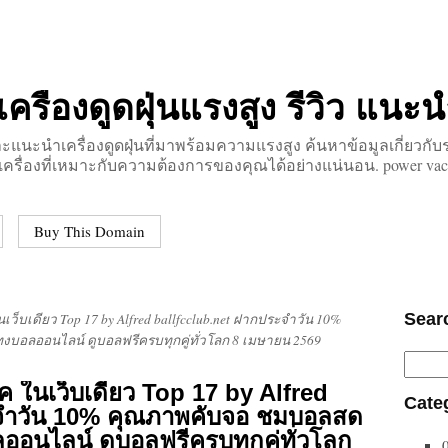
รื่องดูดฝุ่นแรงสูง รีวิว แนะ
ิวและแนะนำเครื่องดูดฝุ่นที่มาพร้อมความแรงสูง ค้นหาข้อมูลเกี่ยว
ือกเครื่องที่เหมาะกับความต้องการของคุณได้อย่างแน่นอน. power va
Buy This Domain
Sear
ว็บเดียว Top 17 by Alfred ballfcclub.net ฝากประจำวัน 10%
บอลออนไลน์ ดูบอลฟรีครบทุกคู่ทั่วโลก 8 เมษายน 2569
 ในเว็บเดียว Top 17 by Alfred
Cate
ะจำวัน 10% คุณภาพคับจอ ชมบอลสด
ออนไลน์ ดูบอลฟรีครบทุกคู่ทั่วโลก