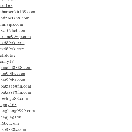
faro168
fcharoenkit168.com
finfinbet789.com
finnivips.com
fizz169bet.com
fortune99vip.com
fox689ok.com
fox689ok.com
ullslotpg
funny18
gamehit8888.com
gem99ths.com
gem99ths.com
goatza888fin.com
goatza888fin.com
gowingo88.com
happy168
hengheng9899.com
hengjing168
hi6bet.com
hiso8888s.com