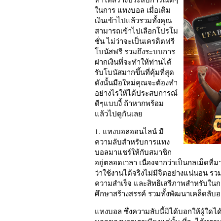
ในการ แทงบอล เมื่อเติม
เงินเข้าไปแล้วรวมทั้งคุณ
สามารถเข้าไปเลือกโปรโม
ชั่น ไม่ว่าจะเป็นเครดิตฟรี
โบนัสฟรี รวมถึงระบบการ
ฝากเงินที่จะทำให้ท่านได้
รับโบนัสมากขึ้นที่คุ้มที่สุด
ดังนั้นมือใหม่คุณจะต้องทำ
อย่างไรให้ได้ประสบการณ์
ดีๆแบบงี้ ถ้าหากพร้อม
แล้วไปดูกันเลย
1. แทงบอลออนไลน์ มี
ความลับสำหรับการแทง
บอลมาแชร์ให้กับสมาชิก
อยู่ตลอดเวลา เนื่องจากว่าเป็นกลเม็ดที
ว่าใช้งานได้จริงไม่มีจิตอย่างแน่นอน 
ความสำเร็จ และสิทธิเสรีภาพสำหรับใ
ศึกษาสร้างสรรค์ รวมทั้งพัฒนาเคล็ดลับ
แทงบอล ซึ่งความลับนี้มิได้บอกให้ผู้ใ