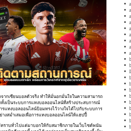
a
a
่มาจากเซียนบอลตัวจริง ทำให้มั่นอกมั่นใจในความสามารถ
รวมทั้งเป็นระบบการแทงบอลออนไลน์ที่สร้างประสบการณ์
b
นการแทงบอลออนไลน์ป้อมทรงไว้วางใจได้ไปกับระบบการ
b
อย่างสม่ำเสมอเพื่อการแทงบอลออนไลน์ให้แฮปปี้
ดได้ทราบทั่วไปแต่มาบอกให้กับสมาชิกภายในเว็บไซต์พนัน