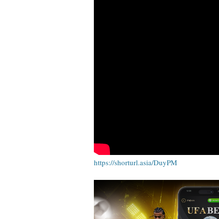
https://shorturl.asia/DuyPM