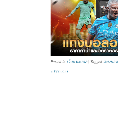
Posted in
เว็บแทงบอล
| Tagged
แทงบอล
« Previous