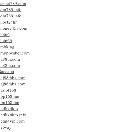
acebet789.com
adm789.info
adm789.info
llbet24hr
allone745s.com
lot66
alot666
ambking
ambnovabet.com
ba88th.com
ba88th.com
Baccarat
baj88thbz.com
baj88thbz.com
baslot168
bbp168.me
bbp168.me
etflixtikto
etflixtikto.info
betm4vip.com
betway