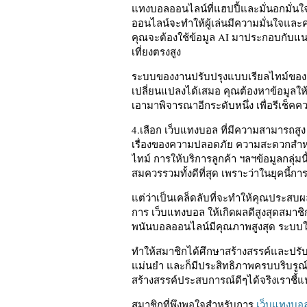
แทงบอลออนไลน์ที่แฮปปี้และมั่นอกมั่น
ออนไลน์จะทำให้ผู้เล่นมีความมั่นใจและควา
คุณจะต้องใช้ข้อมูล AI มาประกอบกับแน
เที่ยงตรงสูง
ระบบของงานปรับปรุงแบบเรียลไทม์ของ AI
เปลี่ยนแปลงได้เสมอ คุณต้องหาข้อมูลให้ต
เอามาพิจารณาอีกระดับหนึ่ง เพื่อรีเช็ค
4.เลือก เว็บแทงบอล ที่มีความสามารถสู
เรื่องของความปลอดภัย ความสะดวกสำห
ไทม์ การให้บริการลูกค้า ฯลฯข้อมูลกลุ่มนี
สมควรรวมทั้งดีที่สุด เพราะว่าในยุคนี
แต่ว่าเป็นเคล็ดลับที่จะทำให้คุณประสบ
การ เว็บแทงบอล ให้เกิดผลดีสูงสุดสมาชิ
พนันบอลออนไลน์มีคุณภาพสูงสุด ระบบในยุ
ทำให้สมาชิกได้ศึกษาสร้างสรรค์และปร
แม่นยำ และก็มีประสิทธิภาพครบบริบร
สร้างสรรค์ประสบการณ์ดีๆได้จริงเราชี้
สมาชิกที่พึงพอใจสำหรับการ
เว็บแทงบอ