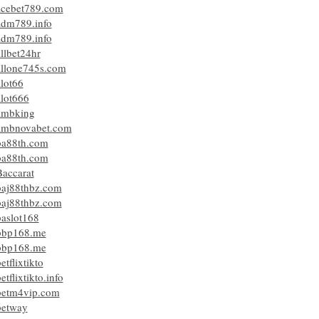
acebet789.com
adm789.info
adm789.info
llbet24hr
allone745s.com
lot66
alot666
ambking
ambnovabet.com
ba88th.com
ba88th.com
Baccarat
baj88thbz.com
baj88thbz.com
baslot168
bbp168.me
bbp168.me
etflixtikto
etflixtikto.info
betm4vip.com
betway