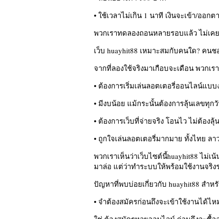
• ใช้เวลาไม่เกิน 1 นาที เงินจะเข้า/ออกตา
พวกเราทดลองถอนหลายรอบแล้ว ไม่เคยม
เว็บ huayhit88 เหมาะสมกับคนใด? คนชอบเล่
จากที่ลองใช้จริงมาเกือบจะเดือน พวกเราร
• ต้องการเริ่มเล่นลอตเตอรี่ออนไลน์แบบง
• มีงบน้อย แม้กระนั้นต้องการลุ้นเลขทุกว
• ต้องการเว็บที่จ่ายจริง โอนไว ไม่ต้องลุ
• ถูกใจเล่นลอตเตอรี่มากมาย ทั้งไทย ลาว 
พวกเราเห็นว่าเว็บไซต์นี้huayhit88 ไม่เ
มาล่อ แต่ว่าทำระบบให้พร้อมใช้งานจริงรว
ปัญหาที่พบบ่อยเกี่ยวกับ huayhit88 สำหรับผ
• จำต้องสมัครก่อนถึงจะเข้าใช้งานได้ไห
ใช่ ต้องสมัครหวยออนไลน์ ก่อนถึงจะซื้อล