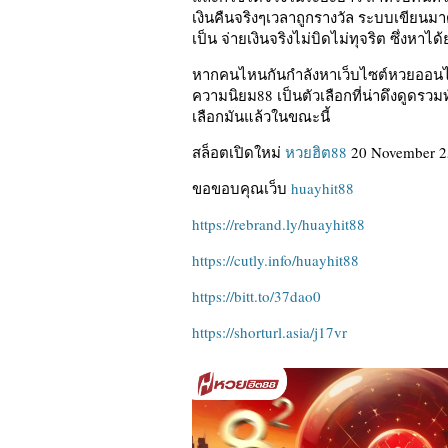
เงินคืนจริงๆเวลาถูกรางวัล ระบบเขียนมา
เป็น จ่ายเงินจริงไม่บิดไม่ทุจริต ซึ่งหา
หากคนไหนกันกำลังหาเว็บไซต์หวยออนไลน์ 
ความนิยม88 เป็นตัวเลือกที่น่าดึงดูดรว
เลือกมันแล้วในขณะนี้
สล็อตเปิดใหม่
หวยฮิต88
20 November 256
ขอขอบคุณเว็บ
huayhit88
https://rebrand.ly/huayhit88
https://cutly.info/huayhit88
https://bitt.to/37dao0
https://shorturl.asia/j17vr