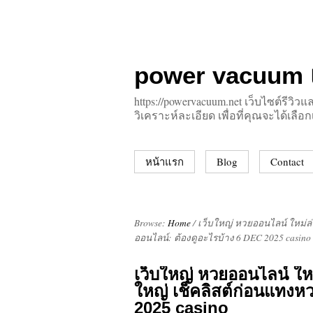
power vacuum เค
https://powervacuum.net เว็บไซต์รีว
วิเคราะห์ละเอียด เพื่อที่คุณจะได้เล
หน้าแรก
Blog
Contact
Browse:
Home
/
เว็บใหญ่ หวยออนไลน์ ใหม่ล่
ออนไลน์: ต้องดูอะไรบ้าง 6 DEC 2025 casino
เว็บใหญ่ หวยออนไลน์ ให
ใหญ่ เช็คลิสต์ก่อนแทงห
2025 casino