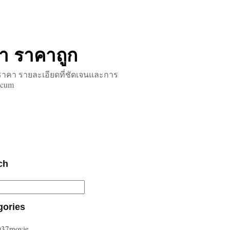
นำ ราคาถูก
กับราคา รายละเอียดที่ชัดเจนและการ
ccum
ch
gories
037movie