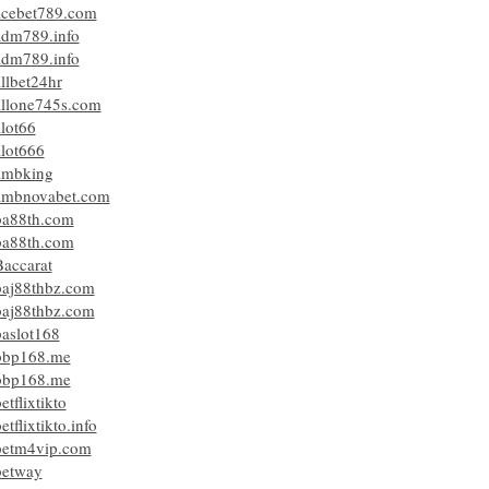
acebet789.com
adm789.info
adm789.info
llbet24hr
allone745s.com
lot66
alot666
ambking
ambnovabet.com
ba88th.com
ba88th.com
Baccarat
baj88thbz.com
baj88thbz.com
baslot168
bbp168.me
bbp168.me
etflixtikto
etflixtikto.info
betm4vip.com
betway