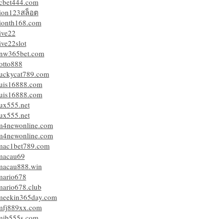
lcbet444.com
lion123สล็อต
lionth168.com
ive22
ive22slot
lnw365bet.com
otto888
luckycat789.com
luis16888.com
luis16888.com
lux555.net
lux555.net
m4newonline.com
m4newonline.com
mac1bet789.com
macau69
macau888.win
mario678
mario678.club
meekin365day.com
mfj889xx.com
mib555s.com