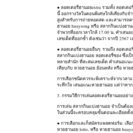
● ลอตเตอรี่ฮานอยextra รวมทั้ง ลอตเตอ
นี้ ออกรางวัลในตอนพิเศษใกล้เคียงกับจ
สูงสำหรับการถ่ายทอดสด และสามารถตร
ฮานอย huaysong หรือ สลากกินแบ่งฮานอ
จำพวกที่ออกเวลาใกล้ 17.00 น. คำเสนอแ
เลขเด็ดที่ออกซ้ำ ดังเช่นว่า จากปี 2567 เ
● ลอตเตอรี่ฮานอยอื่นๆ: รวมถึง ลอตเตอรี
สลากกินแบ่งฮานอย ลอตเตอรี่ซอง ซึ่งเ
หลายสํานัก ที่สะสมเลขเด็ด คำเสนอแนะเป
เทียบกับ หวยฮานอย ย้อนหลัง หรือ หวยฮา
การเลือกชนิดควรจะพิเคราะห์จากเวลาแล
ระทึกใจ เสนอแนะหวยฮานอย แต่ว่าหากอ
3. กรรมวิธีการเล่นลอตเตอรี่ฮานอยอย่า
การเล่น สลากกินแบ่งฮานอย จำเป็นต้องเร
ในส่วนนี้จะครอบคลุมขั้นตอนละเอียดตั
● การเลือกและก็สมัครแพลตฟอร์ม: เลือกเ
หวยฮานอย lotto, หรือ หวยฮานอย huayso