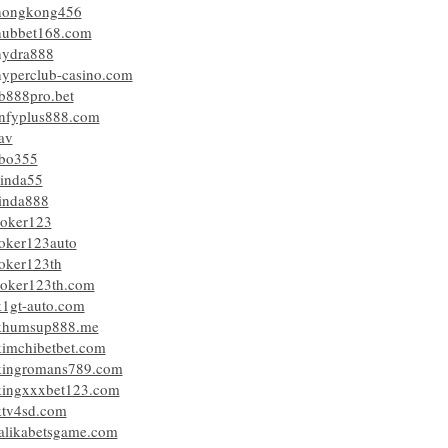
hongkong456
hubbet168.com
hydra888
hyperclub-casino.com
ib888pro.bet
infyplus888.com
av
jbo355
Jinda55
jinda888
Joker123
joker123auto
joker123th
Joker123th.com
k1gt-auto.com
khumsup888.me
kimchibetbet.com
kingromans789.com
kingxxxbet123.com
ktv4sd.com
lalikabetsgame.com