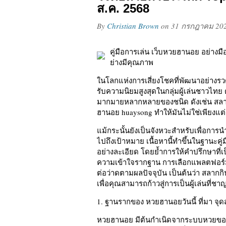
ส.ค. 2568
By
Christian Brown
on
31 กรกฎาคม 20
คู่มือการเล่น เว็บหวยฮานอย อย่างม
ย่างมีคุณภาพ
ในโลกแห่งการเสี่ยงโชคที่พัฒนาอย่างรว
รับความนิยมสูงสุดในกลุ่มผู้เล่นชาวไทย 
มากมายหลากหลายของชนิด ดังเช่น สลากก
ฮานอย huaysong ทำให้มันไม่ใช่เพียงแต่
แม้กระนั้นยังเป็นจังหวะสำหรับเพื่อการน
ไปถึงเป้าหมาย เนื้อหานี้ทำขึ้นในฐานะคู
อย่างละเอียด โดยย้ำการให้คำปรึกษาที่
ความเข้าใจรากฐาน การเลือกแพลตฟอร์ม
ต่อว่าดตามผลปัจจุบัน เป็นต้นว่า สลากก
เพื่อคุณสามารถก้าวสู่การเป็นผู้เล่นที่ช
1. ฐานรากของ หวยฮานอยวันนี้ ที่มา จุด
หวยฮานอย มีต้นกำเนิดจากระบบหวยของป