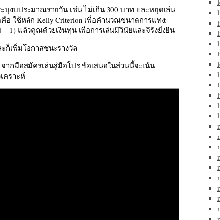
 ระบุงบประมาณรายวัน เช่น ไม่เกิน 300 บาท และหยุดเล่น
ดคือ ใช้หลัก Kelly Criterion เพื่อคำนวณขนาดการแทง:
– 1) แล้วคูณด้วยเงินทุน เพื่อการเล่นมีวินัยและจีรังยั่งยืน
l
l
และก็เพิ่มโอกาสชนะรางวัล
l
ากมือสมัครเล่นสู่มือโปร ข้อเสนอในส่วนนี้จะเน้น
ิเคราะห์