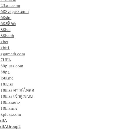
123xos.com
1688vegasx.com
168slot
168สล็อต
188bet
188betth
1xbet
1xbit1
1xgameth.com
77UFA
789pluss.com
888pg
8lots.me
918Kiss
918kiss ดาวน์โหลด
18kiss เข้าสู่ระบบ
918kissauto
918kissme
9kpluss.com
ABA
ABAGroup2