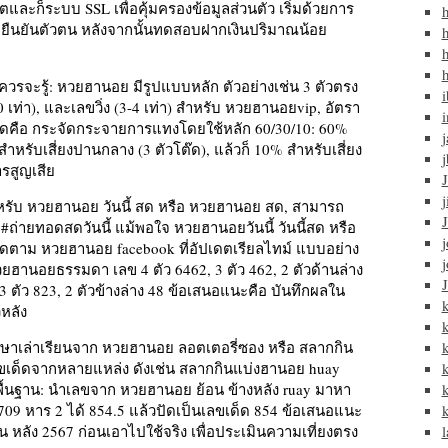
ละก็ระบบ SSL เพื่อคุ้มครองข้อมูลส่วนตัว เริ่มด้วยการ
วก็ยืนยันตัวตน หลังจากนั้นทดสอบฝากเงินปริมาณน้อย
วรจะรู้: หวยฮานอย มีรูปแบบหลัก ตัวอย่างเช่น 3 ตัวตรง
(90 เท่า), และเลขวิ่ง (3-4 เท่า) สำหรับ หวยฮานอยvip, อัตรา
ียดคือ กระจัดกระจายการแทงโดยใช้หลัก 60/30/10: 60%
j
สำหรับเสี่ยงปานกลาง (3 ตัวโต๊ด), แล้วก็ 10% สำหรับเสี่ยง
ารสูญเสีย
ับ หวยฮานอย วันนี้ สด หรือ หวยฮานอย สด, สามารถ
ถ่ายทอดสดวันนี้ แม้พอใจ หวยฮานอยวันนี้ วันนี้สด หรือ
ิดตาม หวยฮานอย facebook ที่อัปเดตเรียลไทม์ แบบอย่าง
ยฮานอยธรรมดา เลข 4 ตัว 6462, 3 ตัว 462, 2 ตัวด้านล่าง
3 ตัว 823, 2 ตัวข้างล่าง 48 ข้อเสนอแนะคือ บันทึกผลใน
หลัง
กษาเล่าเรียนจาก หวยฮานอย ลอตเตอรี่ซอง หรือ สลากกิน
ลขเด็ดจากหลายแหล่ง ดังเช่น สลากกินแบ่งฮานอย huay
รพื้นฐาน: นำเลขจาก หวยฮานอย ย้อน ข้างหลัง ruay มาหา
= 1709 หาร 2 ได้ 854.5 แล้วปัดเป็นเลขเด็ด 854 ข้อเสนอแนะ
 หลัง 2567 ก่อนเอาไปใช้จริง เพื่อประเมินความเที่ยงตรง