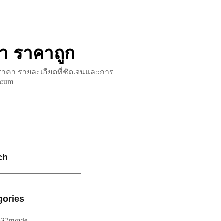
นำ ราคาถูก
กับราคา รายละเอียดที่ชัดเจนและการ
ccum
ch
gories
037movie