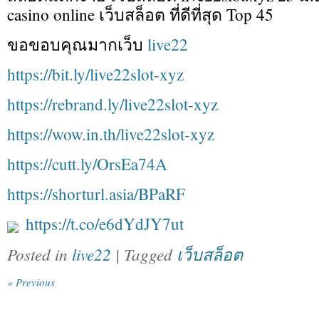
casino online เว็บสล็อต ที่ดีที่สุด Top 45
ขอขอบคุณมากเว็บ
live22
https://bit.ly/live22slot-xyz
https://rebrand.ly/live22slot-xyz
https://wow.in.th/live22slot-xyz
https://cutt.ly/OrsEa74A
https://shorturl.asia/BPaRF
https://t.co/e6dYdJY7ut
Posted in
live22
| Tagged
เว็บสล็อต
« Previous