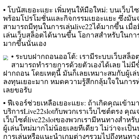
• โบนัสเยอะแยะ เพิ่มทุนให้มือใหม่: บนเว็บ
พร้อมโปรโมชั่นและกิจกรรมเยอะแยะ ซึ่งมัน
สามารถมีทุนในการเล่นlive22ได้มากขึ้น เมื่อม
เล่นเว็บสล็อตได้นานขึ้น โอกาสสำหรับในการ
มากขึ้นนั่นเอง
• ระบบฝากถอนออโต้: เรามีระบบเว็บสล็อ
สามารถทำรายการด้วยตัวเองได้เลย ไม่มีข
ฝากถอน โดยเหตุนี้ มันก็เลยเหมาะสมกับผู้เล่
ลงทุนเยอะมาก หมดความรู้สึกกลุ้มใจในการท
เลยขอรับ
• ฟีเจอร์ช่วยเหลือเยอะแยะ: ถ้าเกิดคุณเข้ามา
บริการLive22slotกับพวกเราเว็บไซต์ตรง คุ
เว็บไซต์live22slotของพวกเรามีหนทางสำหรับ
ผู้เล่นใหม่มากไม่น้อยเลยทีเดียว ไม่ว่าจะ
การเล่นหรือแนะนำเกมต่างๆรวมไปถึงหนทาง