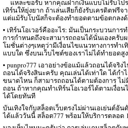
แหละขอรับ หากคุณฝากเงินแบบไม่รับโปรโ
เทิร์นให้ยุ่งยาก ถ้าเล่นเสียก็ยังรับเครดิตฟรี
แต่แม้รับโบนัสก็จะต้องทำยอดตามข้อตกลงด
• เทิร์นโอเวอร์คืออะไร: มันเป็นกระบวนการ
การกำหนดถึงจะสามารถถอนได้นั่นเองครับผม ซ
โมชั่นต่างๆเหตุว่ามีเงื่อนไขแนวทางการทำเ
แบบใด ซึ่งบนเว็บไซต์ของเราไม่ได้ทำยอดส
• punpro777 เอาอย่างข้อแม้แล้วถอนได้จริงไ
ถอนได้จริงสินะครับ คุณเล่นได้เท่าใด ได้กำ
ขนาดไหน ก็สามารถถอนได้ตามต้องการ ไม่ม
ถอน ถ้าหากคุณทำเทิร์นโอเวอร์ได้ตามเงื่อ
ได้โดยทันที
บันเทิงใจกับสล็อตเว็บตรงไม่ผ่านเอเย่นต์อันด
ได้แล้ววันนี้ สล็อต777 พร้อมให้บริการตลอด 1
มองเห็นไหมนะครับว่า การเล่นเกมสล็อตกับพ