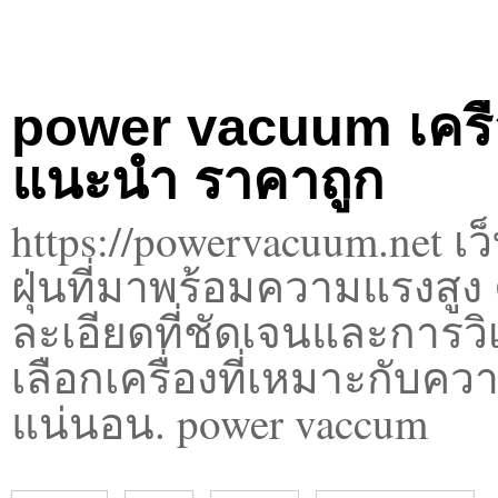
power vacuum เครื่อง
แนะนำ ราคาถูก
https://powervacuum.net เ
ฝุ่นที่มาพร้อมความแรงสูง
ละเอียดที่ชัดเจนและการวิเ
เลือกเครื่องที่เหมาะกับค
แน่นอน. power vaccum