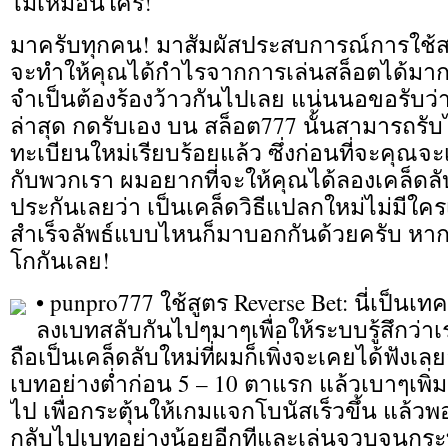
ไม่เหมือนใคร!
มาครับทุกคน! มาสัมผัสประสบการณ์การใช้สล็
จะทำให้คุณได้กำไรจากการเล่นสล็อตได้มาก
จำเป็นต้องร้องว้าวกันไปเลย แน่นนอขอรับว่
ล่าสุด กดรับเอง บน สล็อต777 นั้นสามารถรับได
ทะเบียนใหม่เรียบร้อยแล้ว ซึ่งก่อนที่จะคุณจะ
กับพวกเรา ผมอยากที่จะให้คุณได้ลองเคล็ดลับเ
ประกันเลยว่า เป็นเคล็ดวิธีแปลกใหม่ไม่มีใ
สำเร็จลัพธ์แบบไหนก็มาบอกกันด้วยครับ ห
โกกันเลย!
• punpro777 ใช้สูตร Reverse Bet: นี่เป็นเ
ลงเบทสลับกันไปๆมาๆเพื่อให้ระบบรู้สึกว่าเร
ถือเป็นเคล็ดลับใหม่ที่ผมก็เพิ่งจะเคยได้ฟังเล
เบทอย่างต่ำก่อน 5 – 10 ตาแรก แล้วเบาๆเพิ่
ไป เพื่อกระตุ้นให้เกมแจกโบนัสเร็วขึ้น แล้วพ
กลับไปเบทอย่างน้อยอีกทีและเล่นจวบจนกระทั