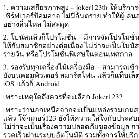
1. ความเสถียรภาพสูง – joker123th ให้บริกา
เซิร์ฟเวอร์ป้อมอาจ ไม่มีอันตราย ทำให้ผู้เล่
อย่างลื่นไหล ไม่สะดุด
2. โบนัสแล้วก็โปรโมชั่น – มีการจัดโปรโมชั
ให้กับสมาชิกอย่างต่อเนื่อง ไม่ว่าจะเป็นโบนั
รายวัน หรือโปรโมชั่นพิเศษในตอนเทศกาล
3. รองรับทุกเครื่องไม้เครื่องมือ – สามารถเข้า
ยังบนคอมพิวเตอร์ สมาร์ตโฟน แล้วก็แท็บเล็ต
iOS แล้วก็ Android
เพราะเหตุใดถึงควรที่จะเลือก Joker123?
เพราะว่านอกเหนือจากจะเป็นแหล่งรวมเกมสล
แล้ว โจ๊กเกอร์123 ยังให้ความใส่ใจกับประสบ
ไม่ว่าจะเป็นเรื่องความปลอดภัยของข้อมูล ก
รวดเร็วผ่านระบบอัตโนมัติ รวมทั้งการให้บริ