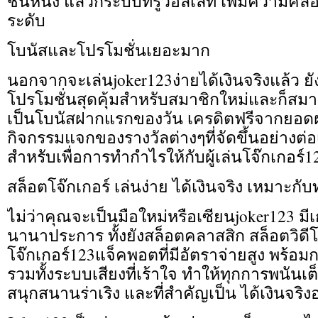
ชั้นหนึ่ง แล้วก็ระบบทรูวอลเล็ท เพิ่มความคล่อง
ระดับ
โบนัสและโปรโมชั่นเยอะมาก
นอกจากจะเล่นjoker123ง่ายได้เงินจริงแล้ว ยั
โปรโมชั่นสุดคุ้มสำหรับสมาชิกใหม่และก็สมาช
เป็นโบนัสฝากแรกของวัน เครดิตฟรีจากยอด
กิจกรรมแจกของรางวัลต่างๆที่จัดขึ้นอย่างต่อเน
สำหรับเพื่อการทำกำไรให้กับผู้เล่นโจ๊กเกอร์1
สล็อตโจ๊กเกอร์ เล่นง่าย ได้เงินจริง เหมาะกั
ไม่ว่าคุณจะเป็นมือใหม่หรือเซียนjoker123 มีเ
นานาประการ ทั้งยังสล็อตคลาสสิก สล็อตวิดี
โจ๊กเกอร์123แจ็คพอตที่มีอัตราจ่ายสูง พร้อม
รวมทั้งระบบเสียงที่เร้าใจ ทำให้ทุกการพนัน
สนุกสนานร่าเริง และที่สำคัญเป็น ได้เงินจริง