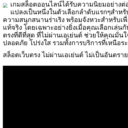
เกมสล็อตออนไลน์ได้รับความนิยมอย่างต่อเ
แปลงเป็นหนึ่งในตัวเลือกลำดับแรกๆสำหรับ
ความสนุกสนานร่าเริง พร้อมจังหวะสำหรับเพื
แท้จริง โดยเฉพาะอย่างยิ่งเมื่อคุณเลือกเล่นกั
ตรงที่ดีที่สุด ที่ไม่ผ่านเอเย่นต์ ช่วยให้คุณมั่
ปลอดภัย โปร่งใส รวมทั้งการบริการที่เหนือระ
สล็อตเว็บตรง ไม่ผ่านเอเย่นต์ ไม่เป็นอันตรา