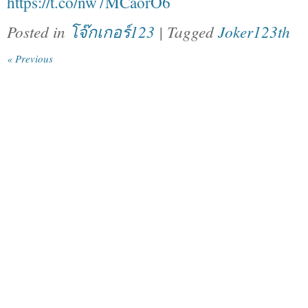
https://t.co/nw7MCaorO6
Posted in
โจ๊กเกอร์123
| Tagged
Joker123th
« Previous