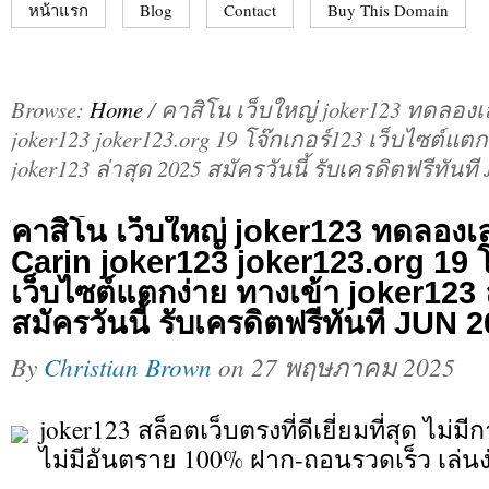
หน้าแรก
Blog
Contact
Buy This Domain
Browse:
Home
/
คาสิโน เว็บใหญ่ joker123 ทดลองเล
joker123 joker123.org 19 โจ๊กเกอร์123 เว็บไซต์แตก
joker123 ล่าสุด 2025 สมัครวันนี้ รับเครดิตฟรีทันที
คาสิโน เว็บใหญ่ joker123 ทดลองเ
Carin joker123 joker123.org 19 โ
เว็บไซต์แตกง่าย ทางเข้า joker123 
สมัครวันนี้ รับเครดิตฟรีทันที JUN 
By
Christian Brown
on
27 พฤษภาคม 2025
joker123 สล็อตเว็บตรงที่ดีเยี่ยมที่สุด ไม่มี
ไม่มีอันตราย 100% ฝาก-ถอนรวดเร็ว เล่นง่